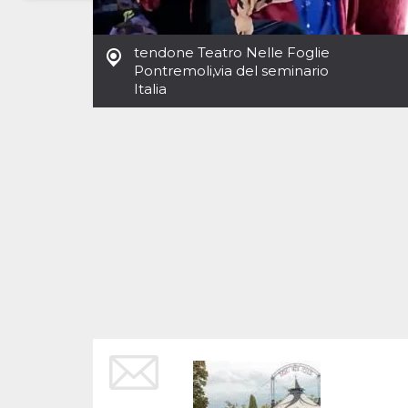
Necessari
Marketing
tendone Teatro Nelle Foglie
I cookie strettamente necessari o tecnici sono
Pontremoli
,
via del seminario
indispensabili al funzionamento del sito. I
Italia
servizi qui presenti non potranno funzionare
senza.
Provider /
Nome
Scadenza
Descrizione
Dominio
cf_clearance
1 anno
Clearance
Cloudflare,
Cookie from
Inc.
CloudFlare
.oooh.events
stores the proof
of challenge
passed. It is
used to no
longer issue a
captcha or
jschallenge
challenge if
present. It is
required to
reach origin
server.
wordpress_test_cookie
Sessione
Cookie di
Automattic
Wordpress,
Inc.
verifica che il