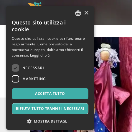
×
Questo sito utilizza i
ITALIAN
cookie
ENGLISH
Questo sito utilizza i cookie per funzionare
regolarmente. Come previsto dalla
SPANISH
normativa europea, dobbiamo chiederti il
consenso.
Leggi di più
NECESSARI
MARKETING
ACCETTA TUTTO
RIFIUTA TUTTO TRANNE I NECESSARI
MOSTRA DETTAGLI