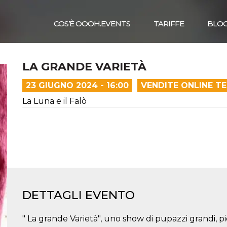
COS’È OOOH.EVENTS
TARIFFE
BLO
LA GRANDE VARIETÀ
23 GIUGNO 2024 - 16:00
VENDITE ONLINE T
La Luna e il Falò
DETTAGLI EVENTO
" La grande Varietà", uno show di pupazzi grandi, picc