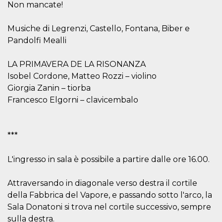
.oooh.events
Non mancate!
browser accetti i
cookie.
Musiche di Legrenzi, Castello, Fontana, Biber e
PHPSESSID
Sessione
Cookie
PHP.net
generato da
oooh.events
Pandolfi Mealli
applicazioni
basate sul
linguaggio PHP.
Si tratta di un
LA PRIMAVERA DE LA RISONANZA
identificatore
Isobel Cordone, Matteo Rozzi – violino
generico
utilizzato per
Giorgia Zanin – tiorba
mantenere le
variabili di
Francesco Elgorni – clavicembalo
sessione utente.
Normalmente è
un numero
generato in
modo casuale, il
***
modo in cui
viene utilizzato
può essere
L'ingresso in sala è possibile a partire dalle ore 16.00.
specifico per il
sito, ma un
buon esempio è
mantenere uno
Attraversando in diagonale verso destra il cortile
stato di accesso
della Fabbrica del Vapore, e passando sotto l'arco, la
per un utente
tra le pagine.
Sala Donatoni si trova nel cortile successivo, sempre
m
1 anno 1
Questo cookie
Stripe
sulla destra.