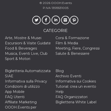
disabilitare 
.facebook.com
© 2026
OOOH.Events
visualizzazi
delle inserz
P.IVA 13515531005
Meta in base
sue attività 
web di terzi
sb
2 anni
Identificazi
Meta
browser di
Platform Inc.
CATEGORIE
Facebook,
.facebook.com
autenticazi
Arte, Mostre & Musei
Corsi & Formazione
marketing e 
cookie di
Escursioni & Visite Guidate
Film & Media
funzione spe
Food & Beverages
Meeting, Fiere, Congressi
di Facebook
Musica, Eventi Live, Club
Salute & Benessere
usida
.facebook.com
Sessione
raccoglie
Sport & Motori
informazion
browser
dell'utente 
dell'identifi
Biglietteria Automatizzata
Blog
univoco, uti
SIAE
Archivio Eventi
per persona
la pubblicit
Informativa sulla Privacy
Informativa sui Cookies
gli utenti
Condizioni di utilizzo
Tutorial: crea un evento
xs
3 mesi
Utilizzato p
Meta
App Mobile
Help
mantenere 
Platform Inc.
FAQ Utenti
FAQ Organizzatori
sessione
.facebook.com
Affiliate Marketing
Biglietteria White Label
__cf_bm
29 minuti
Questo coo
Cloudflare
OOOH.Events per
58
viene utiliz
Inc.