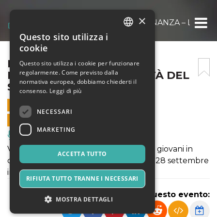
×
LA PRIMAVERA DE LA RISONANZA – LE SO
Questo sito utilizza i
ITALIAN
cookie
ENGLISH
LA PRIMAVERA DE LA
Questo sito utilizza i cookie per funzionare
regolarmente. Come previsto dalla
RISONANZA – LE SONORITÀ DEL
SPANISH
normativa europea, dobbiamo chiederti il
SEICENTO
consenso.
Leggi di più
28 SETTEMBRE 2024 - 16:30
NECESSARI
VENDITE ONLINE TERMINATE
MARKETING
Musica, Eventi Live, Club
Volete sentire i migliori musicisti italiani giovani in
ACCETTA TUTTO
concerto? Niente di più facile: venite il 28 settembre
in Fabbrica del Vapore.
RIFIUTA TUTTO TRANNE I NECESSARI
Condividi questo evento:
MOSTRA DETTAGLI