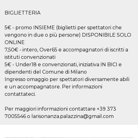
mese
viene
m.stripe.com
generalmente
utilizzato per le
BIGLIETTERIA
prestazioni e
l'ottimizzazione
dei servizi di
elaborazione
5€ - promo INSIEME (biglietti per spettatori che
dei pagamenti,
vengono in due o più persone) DISPONIBILE SOLO
facilitando la
memorizzazione
ONLINE
dei contenuti
sul browser per
7,50€ - intero, Over65 e accompagnatori di iscritti a
rendere le
istituti convenzionati
pagine più
veloci.
5€ - Under18 e convenzionati, iniziativa IN BICI e
CookieScriptConsent
4
Questo cookie
CookieScript
dipendenti del Comune di Milano
settimane
viene utilizzato
oooh.events
2 giorni
dal servizio
Ingresso omaggio per spettatori diversamente abili
Cookie-
e un accompagnatore. Per informazioni
Script.com per
ricordare le
contattateci.
preferenze di
consenso sui
cookie dei
Per maggiori informazioni contattare +39 373
visitatori. È
necessario che il
7005546 o larisonanza.palazzina@gmail.com
banner dei
cookie di
Cookie-
Script.com
funzioni