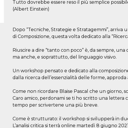
Tutto dovrebbe essere reso il più semplice possibil
(Albert Einstein)
Dopo “Tecniche, Strategie e Stratagemmi”, arriva
di Composizione, questa volta dedicato alla “Ricerca
Riuscire a dire “tanto con poco” è, da sempre, una
ma anche, e soprattutto, del linguaggio visivo.
Un workshop pensato e dedicato alla composizione fo
dalla ricerca dell’essenzialità delle forme, approda 
Come non ricordare Blaise Pascal che un giorno, sc
Caro amico, perdonami se ti ho scritto una letter
tempo per scrivertene una più breve.
Come è strutturato: il workshop si svilupperà in due 
L’analisi critica si terrà online martedì 8 giugno 202