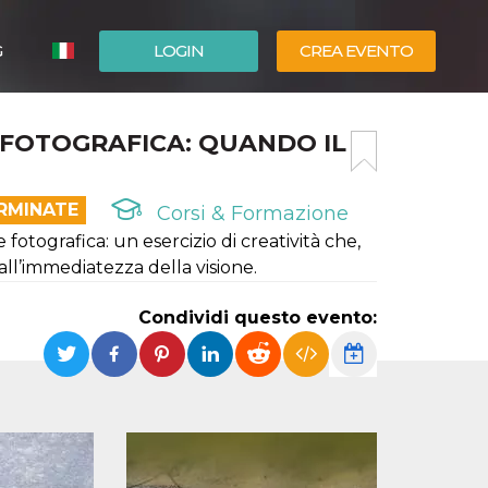
G
LOGIN
CREA EVENTO
ESPAÑOL
 FOTOGRAFICA: QUANDO IL
ENGLISH
ERMINATE
Corsi & Formazione
tografica: un esercizio di creatività che,
all’immediatezza della visione.
Condividi questo evento: