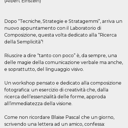
(Albert Einstein)
mese
viene
m.stripe.com
generalmente
utilizzato per le
prestazioni e
l'ottimizzazione
dei servizi di
Dopo “Tecniche, Strategie e Stratagemmi”, arriva un
elaborazione
nuovo appuntamento con il Laboratorio di
dei pagamenti,
facilitando la
Composizione, questa volta dedicato alla “Ricerca
memorizzazione
dei contenuti
della Semplicità”!
sul browser per
rendere le
pagine più
Riuscire a dire “tanto con poco” è, da sempre, una
veloci.
delle magie della comunicazione verbale ma anche,
CookieScriptConsent
4
Questo cookie
CookieScript
e soprattutto, del linguaggio visivo.
settimane
viene utilizzato
oooh.events
2 giorni
dal servizio
Cookie-
Script.com per
Un workshop pensato e dedicato alla composizione
ricordare le
preferenze di
fotografica: un esercizio di creatività che, dalla
consenso sui
ricerca dell’essenzialità delle forme, approda
cookie dei
visitatori. È
all’immediatezza della visione.
necessario che il
banner dei
cookie di
Come non ricordare Blaise Pascal che un giorno,
Cookie-
Script.com
scrivendo una lettera ad un amico, confessa:
funzioni