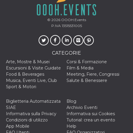
secondi
Cloudflare 
.hubspot.com
distinguere 
umani e bot
vantaggioso 
sito Web, al
© 2026
OOOH.Events
di effettuar
P.IVA 13515531005
rapporti val
sull'utilizzo
proprio sit
_cfuvid
.hubspot.com
Sessione
Questo coo
viene utiliz
Cloudflare 
CATEGORIE
monitorare 
utenti attra
Arte, Mostre & Musei
Corsi & Formazione
le sessioni 
Escursioni & Visite Guidate
Film & Media
ottimizzare
l'esperienza
Food & Beverages
Meeting, Fiere, Congressi
dell'utente
Musica, Eventi Live, Club
Salute & Benessere
mantenendo
coerenza de
Sport & Motori
sessione e
fornendo se
personalizza
Biglietteria Automatizzata
Blog
YSC
Sessione
Questo cook
Google LLC
SIAE
Archivio Eventi
impostato 
.youtube.com
Informativa sulla Privacy
Informativa sui Cookies
YouTube pe
tenere tracc
Condizioni di utilizzo
Tutorial: crea un evento
delle
App Mobile
Help
visualizzazi
video incorp
FAQ Utenti
FAQ Organizzatori