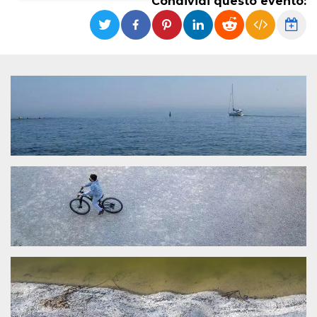
Condividi questo evento:
Necessari
Marketing
I cookie strettamente necessari o tecnici sono
indispensabili al funzionamento del sito. I
servizi qui presenti non potranno funzionare
senza.
Provider /
Nome
Scadenza
Descrizione
Dominio
cf_clearance
1 anno
Clearance
Cloudflare,
Cookie from
Inc.
CloudFlare
.oooh.events
stores the proof
of challenge
passed. It is
used to no
longer issue a
captcha or
jschallenge
challenge if
present. It is
required to
reach origin
server.
wordpress_test_cookie
Sessione
Cookie di
Automattic
Wordpress,
Inc.
verifica che il