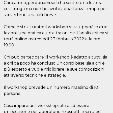
correttamente.
Caro amico, perdonami se ti ho scritto una lettera
così lunga ma non ho avuto abbastanza tempo per
Storage declaration
scrivertene una più breve.
Storage
Nome
Descrizione
type
Come è strutturato: il workshop si svilupperà in due
fbssls_314278995690155
Session
lezioni, una pratica e un’altra online. L’analisi critica si
storage
terrà online mercoledì 23 febbraio 2022 alle ore
wpEmojiSettingsSupports
Session
storage
19:00
cn_uc__
Local
storage
Chi può partecipare: Il workshop è adatto a tutti, sia
a chi da poco ha concluso un corso base, sia a chi è
più esperto e vuole migliorare le sue composizioni
attraverso tecniche e strategie.
Il workshop prevede un numero massimo di 10
persone.
Provider /
Nome
Scadenza
Descrizione
Dominio
Cosa imparerai: il workshop, oltre ad essere
c_user
4
Cookie di a
Meta
settimane
utente. Può
Platform Inc.
un’occasione per approfondire aspetti tecnici ed
2 giorni
essere di se
.facebook.com