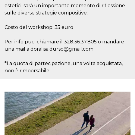
o persistent
estetici, sarà un importante momento di riflessione
30 giorni
sulle diverse strategie compositive.
datr
2 anni
Questo coo
Meta
identifica il
Platform Inc.
browser che
.facebook.com
Costo del workshop: 35 euro
connette a
Facebook. 
direttament
Per info puoi chiamare il 328.36.37.805 o mandare
legato alla 
Facebook
una mail a doralisa.durso@gmail.com
dell'utente.
Facebook s
che viene
utilizzato p
*La quota di partecipazione, una volta acquistata,
aiutare con 
non è rimborsabile.
sicurezza e a
di accesso
sospette, in
particolare p
rilevamento
bot che ten
di accedere 
servizio. F
afferma anc
il profilo
comportame
associato a
ciascun coo
datr viene
eliminato d
giorni. Que