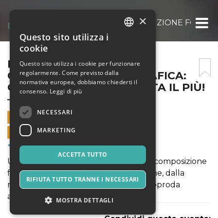
×
LABORATORIO DI COMPOSIZIONE FOTOGRAF
Questo sito utilizza i
ITALIAN
cookie
ENGLISH
LABORATORIO DI
Questo sito utilizza i cookie per funzionare
regolarmente. Come previsto dalla
COMPOSIZIONE FOTOGRAFICA:
SPANISH
normativa europea, dobbiamo chiederti il
QUANDO IL MENO DIVENTA IL PIÙ!
consenso.
Leggi di più
– QUARTA EDIZIONE!
NECESSARI
13 FEBBRAIO 2022 - 14:00
MARKETING
VENDITE ONLINE TERMINATE
Corsi & Formazione
ACCETTA TUTTO
Un workshop pensato e dedicato alla composizione
fotografica: un esercizio di creatività che, dalla
RIFIUTA TUTTO TRANNE I NECESSARI
ricerca dell’essenzialità delle forme, approda
all’immediatezza della visione.
MOSTRA DETTAGLI