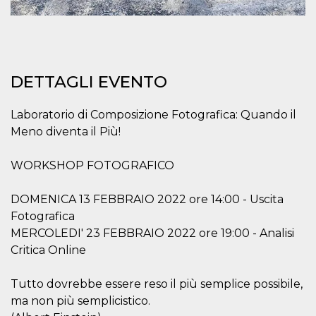
.oooh.events
browser accetti i
cookie.
PHPSESSID
Sessione
Cookie
PHP.net
generato da
oooh.events
applicazioni
basate sul
DETTAGLI EVENTO
linguaggio PHP.
Si tratta di un
identificatore
generico
Laboratorio di Composizione Fotografica: Quando il
utilizzato per
mantenere le
Meno diventa il Più!
variabili di
sessione utente.
Normalmente è
WORKSHOP FOTOGRAFICO
un numero
generato in
modo casuale, il
DOMENICA 13 FEBBRAIO 2022 ore 14:00 - Uscita
modo in cui
viene utilizzato
Fotografica
può essere
specifico per il
MERCOLEDI' 23 FEBBRAIO 2022 ore 19:00 - Analisi
sito, ma un
buon esempio è
Critica Online
mantenere uno
stato di accesso
per un utente
Tutto dovrebbe essere reso il più semplice possibile,
tra le pagine.
ma non più semplicistico.
m
1 anno 1
Questo cookie
Stripe