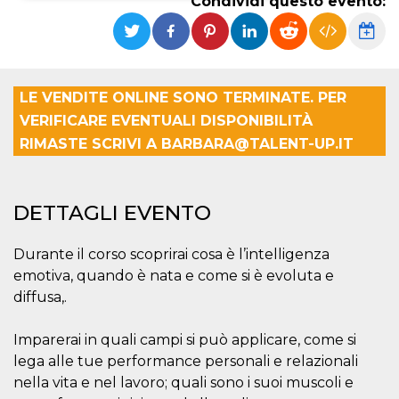
Condividi questo evento:
Necessari
Marketing
I cookie strettamente necessari o tecnici sono
indispensabili al funzionamento del sito. I
servizi qui presenti non potranno funzionare
LE VENDITE ONLINE SONO TERMINATE. PER
senza.
VERIFICARE EVENTUALI DISPONIBILITÀ
Provider /
Nome
Scadenza
Descrizione
RIMASTE SCRIVI A BARBARA@TALENT-UP.IT
Dominio
cf_clearance
1 anno
Clearance
Cloudflare,
Cookie from
Inc.
CloudFlare
.oooh.events
DETTAGLI EVENTO
stores the proof
of challenge
passed. It is
used to no
Durante il corso scoprirai cosa è l’intelligenza
longer issue a
captcha or
emotiva, quando è nata e come si è evoluta e
jschallenge
diffusa,.
challenge if
present. It is
required to
reach origin
Imparerai in quali campi si può applicare, come si
server.
lega alle tue performance personali e relazionali
wordpress_test_cookie
Sessione
Cookie di
Automattic
nella vita e nel lavoro; quali sono i suoi muscoli e
Wordpress,
Inc.
verifica che il