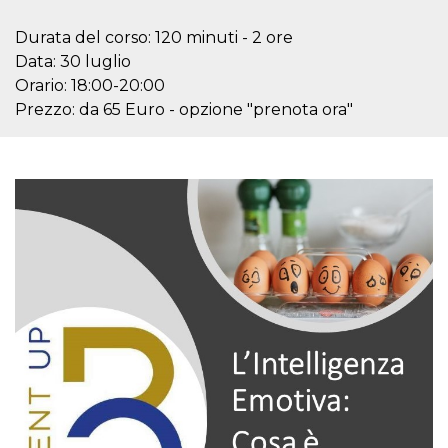
mese
viene
m.stripe.com
generalmente
utilizzato per le
Durata del corso: 120 minuti - 2 ore
prestazioni e
l'ottimizzazione
Data: 30 luglio
dei servizi di
Orario: 18:00-20:00
elaborazione
dei pagamenti,
Prezzo: da 65 Euro - opzione "prenota ora"
facilitando la
memorizzazione
dei contenuti
sul browser per
rendere le
pagine più
veloci.
CookieScriptConsent
4
Questo cookie
CookieScript
settimane
viene utilizzato
oooh.events
2 giorni
dal servizio
Cookie-
Script.com per
ricordare le
preferenze di
consenso sui
cookie dei
visitatori. È
necessario che il
banner dei
cookie di
Cookie-
Script.com
funzioni