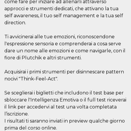
.oooh.events
come fare per iniziare ad allenarli attraverso
browser accetti i
approcci e strumenti dedicati, che attivano la tua
cookie.
self awareness, il tuo self management e la tua self
PHPSESSID
Sessione
Cookie
PHP.net
generato da
oooh.events
direction.
applicazioni
basate sul
linguaggio PHP.
Ti avvicinerai alle tue emozioni, riconoscendone
Si tratta di un
identificatore
l'espressione sensoria e comprenderai a cosa serve
generico
utilizzato per
dare un nome alle emozioni e come navigarle, con il
mantenere le
fiore di Plutchik e altri strumenti.
variabili di
sessione utente.
Normalmente è
un numero
Acquisirai i primi strumenti per disinnescare pattern
generato in
modo casuale, il
nocivi "Think-Feel-Act".
modo in cui
viene utilizzato
può essere
Se sceglierai i biglietti che includono il test base per
specifico per il
sito, ma un
sbloccare l'Intelligenza Emotiva o il full test riceverai
buon esempio è
il link per accedervi al test una volta completata
mantenere uno
stato di accesso
l’iscrizione.
per un utente
tra le pagine.
I risultati ti saranno inviati in preview qualche giorno
prima del corso online.
m
1 anno 1
Questo cookie
Stripe