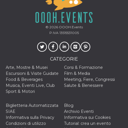
o persistent
30 giorni
datr
2 anni
Questo coo
Meta
identifica il
Platform Inc.
browser che
.facebook.com
© 2026
OOOH.Events
connette a
Facebook. 
P.IVA 13515531005
direttament
legato alla 
Facebook
dell'utente.
Facebook s
che viene
CATEGORIE
utilizzato p
aiutare con 
Arte, Mostre & Musei
Corsi & Formazione
sicurezza e a
di accesso
Escursioni & Visite Guidate
Film & Media
sospette, in
Food & Beverages
Meeting, Fiere, Congressi
particolare p
rilevamento
Musica, Eventi Live, Club
Salute & Benessere
bot che ten
Sport & Motori
di accedere 
servizio. F
afferma anc
il profilo
Biglietteria Automatizzata
Blog
comportame
SIAE
Archivio Eventi
associato a
ciascun coo
Informativa sulla Privacy
Informativa sui Cookies
datr viene
Condizioni di utilizzo
Tutorial: crea un evento
eliminato d
giorni. Que