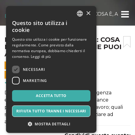
×
L’INTELLIGENZA EMOTIVA: COSA È, A COSA
Questo sito utilizza i
ITALIAN
cookie
ENGLISH
L’INTELLIGENZA EMOTIVA: COSA
Questo sito utilizza i cookie per funzionare
regolarmente. Come previsto dalla
È, A COSA TI SERVE E COME PUOI
SPANISH
normativa europea, dobbiamo chiederti il
ALLENARLA.
consenso.
Leggi di più
31 AGOSTO 2020 - 18:00
NECESSARI
VENDITE ONLINE TERMINATE
MARKETING
Corsi & Formazione
Durante il corso scoprirai cosa è l’intelligenza
ACCETTA TUTTO
emotiva, come si lega alle tue performance
personali e relazionali nella vita e nel lavoro; quali
RIFIUTA TUTTO TRANNE I NECESSARI
sono i suoi muscoli e come fare per iniziare ad
allenarli.
MOSTRA DETTAGLI