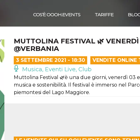
COS’È OOOH.EVENTS
TARIFFE
BLO
MUTTOLINA FESTIVAL 🌿 VENERDÌ
@VERBANIA
3 SETTEMBRE 2021 - 18:30
VENDITE ONLINE
Musica, Eventi Live, Club
Muttolina Festival 🌿è una due giorni, venerdì 03 e
musica e sostenibilità. Il festival è immerso nel Par
piemontesi del Lago Maggiore.