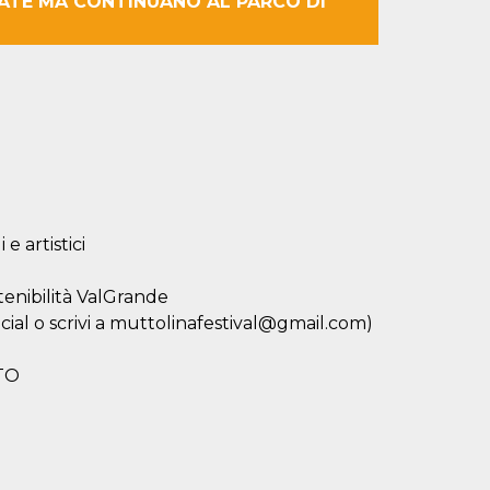
NATE MA CONTINUANO AL PARCO DI
e artistici
tenibilità ValGrande
social o scrivi a muttolinafestival@gmail.com)
TO