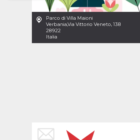
Necessari
Marketing
Parco di Villa Maioni
I cookie strettamente necessari o tecnici sono
Verbania
,
Via Vittorio Veneto, 138
indispensabili al funzionamento del sito. I
28922
servizi qui presenti non potranno funzionare
Italia
senza.
Provider /
Nome
Scadenza
Descrizione
Dominio
cf_clearance
1 anno
Clearance
Cloudflare,
Cookie from
Inc.
CloudFlare
.oooh.events
stores the proof
of challenge
passed. It is
used to no
longer issue a
captcha or
jschallenge
challenge if
present. It is
required to
reach origin
server.
wordpress_test_cookie
Sessione
Cookie di
Automattic
Wordpress,
Inc.
verifica che il