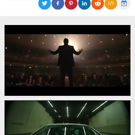
Necessari
Marketing
I cookie strettamente necessari o tecnici sono
indispensabili al funzionamento del sito. I
servizi qui presenti non potranno funzionare
senza.
Provider /
Nome
Scadenza
Descrizione
Dominio
cf_clearance
1 anno
Clearance
Cloudflare,
Cookie from
Inc.
CloudFlare
.oooh.events
stores the proof
of challenge
passed. It is
used to no
longer issue a
captcha or
jschallenge
challenge if
present. It is
required to
reach origin
server.
wordpress_test_cookie
Sessione
Cookie di
Automattic
Wordpress,
Inc.
verifica che il