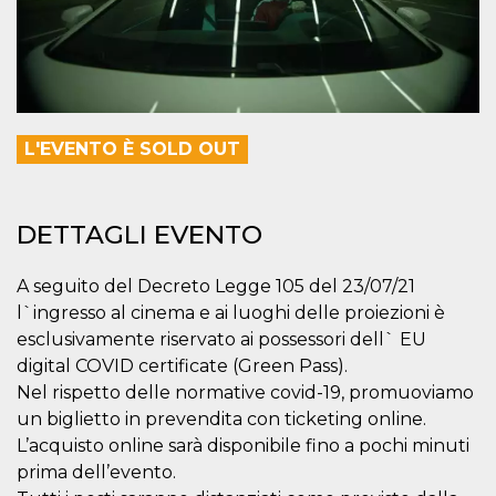
.oooh.events
browser accetti i
cookie.
PHPSESSID
Sessione
Cookie
PHP.net
generato da
oooh.events
applicazioni
basate sul
linguaggio PHP.
Si tratta di un
L'EVENTO È SOLD OUT
identificatore
generico
utilizzato per
mantenere le
variabili di
DETTAGLI EVENTO
sessione utente.
Normalmente è
un numero
generato in
A seguito del Decreto Legge 105 del 23/07/21
modo casuale, il
l`ingresso al cinema e ai luoghi delle proiezioni è
modo in cui
viene utilizzato
esclusivamente riservato ai possessori dell` EU
può essere
specifico per il
digital COVID certificate (Green Pass).
sito, ma un
buon esempio è
Nel rispetto delle normative covid-19, promuoviamo
mantenere uno
un biglietto in prevendita con ticketing online.
stato di accesso
per un utente
L’acquisto online sarà disponibile fino a pochi minuti
tra le pagine.
prima dell’evento.
m
1 anno 1
Questo cookie
Stripe