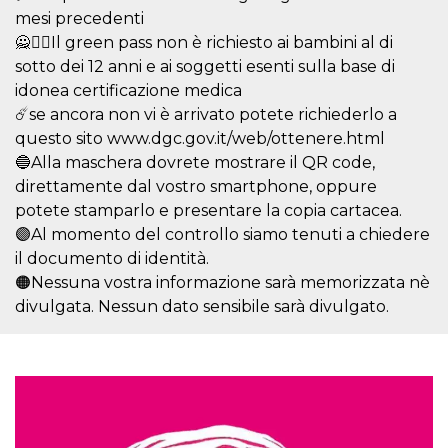
o persistent
mesi precedenti
30 giorni
🙅🙅‍♂️Il green pass non è richiesto ai bambini al di
datr
2 anni
Questo coo
Meta
sotto dei 12 anni e ai soggetti esenti sulla base di
identifica il
Platform Inc.
browser che
.facebook.com
idonea certificazione medica
connette a
Facebook. 
☄️se ancora non vi è arrivato potete richiederlo a
direttament
questo sito www.dgc.gov.it/web/ottenere.html
legato alla 
Facebook
🔵Alla maschera dovrete mostrare il QR code,
dell'utente.
Facebook s
direttamente dal vostro smartphone, oppure
che viene
utilizzato p
potete stamparlo e presentare la copia cartacea.
aiutare con 
🟣Al momento del controllo siamo tenuti a chiedere
sicurezza e a
di accesso
il documento di identità.
sospette, in
particolare p
🟠Nessuna vostra informazione sarà memorizzata nè
rilevamento
divulgata. Nessun dato sensibile sarà divulgato.
bot che ten
di accedere 
servizio. F
afferma anc
il profilo
comportame
associato a
ciascun coo
datr viene
eliminato d
giorni. Que