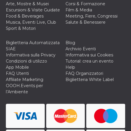
Arte, Mostre & Musei
Corsi & Formazione
VISITOR_INFO1_LIVE
5 mesi 4
Questo cook
Google LLC
Escursioni & Visite Guidate
Film & Media
settimane
impostato 
.youtube.com
Youtube pe
Food & Beverages
Meeting, Fiere, Congressi
tenere tracc
Musica, Eventi Live, Club
Salute & Benessere
delle prefe
dell'utente p
Sport & Motori
video di Yo
incorporati 
siti; può an
Biglietteria Automatizzata
Blog
determinare 
visitatore de
SIAE
Archivio Eventi
web sta
Informativa sulla Privacy
Informativa sui Cookies
utilizzando 
nuova o la
Condizioni di utilizzo
Tutorial: crea un evento
vecchia ver
App Mobile
Help
dell'interfac
Youtube.
FAQ Utenti
FAQ Organizzatori
Affiliate Marketing
Biglietteria White Label
VISITOR_PRIVACY_METADATA
5 mesi 4
Questo coo
YouTube
settimane
viene utiliz
.youtube.com
OOOH.Events per
per memori
l’Ambiente
le scelte di
consenso e
privacy dell
per la loro
interazione 
sito. Registr
sul consens
visitatore r
a varie poli
impostazion