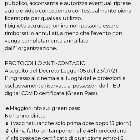
correttamente.
pubblico, acconsente e autorizza eventuali riprese
audio e video concedendo contestualmente piena
Storage declaration
liberatoria per qualsiasi utilizzo.
Storage
Nome
Descrizione
I biglietti acquistati online non possono essere
type
rimborsati o annullati, a meno che l'evento non
fbssls_314278995690155
Session
venga completamente annullato
storage
dall'`organizzazione.
wpEmojiSettingsSupports
Session
storage
PROTOCOLLO ANTI-CONTAGIO:
cn_uc__
Local
storage
A seguito del Decreto Legge 105 del 23/07/21
l`ingresso al cinema e ai luoghi delle proiezioni è
esclusivamente riservato ai possessori dell` EU
digital COVID certificate (Green Pass).
🔥Maggiori info sul green pass:
Ne hanno diritto:
Provider /
Nome
Scadenza
Descrizione
Dominio
💉 i vaccinati, (anche solo prima dose dopo 15 giorni)
🔬 chi ha fatto un tampone nelle 48h precedenti
c_user
4
Cookie di a
Meta
settimane
utente. Può
Platform Inc.
🩹 chi possiede certificato di guarigione entro i 6
2 giorni
essere di se
.facebook.com