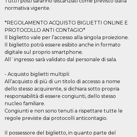
Tutti i posti saranno distanziati come previsto dalla
mese
viene
m.stripe.com
generalmente
normativa vigente.
utilizzato per le
prestazioni e
l'ottimizzazione
dei servizi di
*REGOLAMENTO ACQUISTO BIGLIETTI ONLINE E
elaborazione
PROTOCOLLO ANTI CONTAGIO*
dei pagamenti,
facilitando la
Il biglietto vale per l’accesso alla singola proiezione.
memorizzazione
dei contenuti
Il biglietto potrà essere esibito anche in formato
sul browser per
digitale sul proprio smartphone.
rendere le
pagine più
All`ingresso sarà validato dal personale di sala.
veloci.
CookieScriptConsent
4
Questo cookie
CookieScript
- Acquisto biglietti multipli:
settimane
viene utilizzato
oooh.events
2 giorni
dal servizio
All’acquisto di più di un titolo di accesso a nome
Cookie-
Script.com per
dello stesso acquirente, si dichiara sotto propria
ricordare le
preferenze di
responsabilità di essere congiunti, dello stesso
consenso sui
nucleo familiare.
cookie dei
visitatori. È
Congiunti e non sono tenuti a rispettare tutte le
necessario che il
banner dei
regole previste dai protocolli anticontagio.
cookie di
Cookie-
Script.com
Il possessore del biglietto, in quanto parte del
funzioni