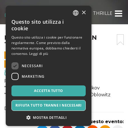
×
NÒT FILM FEST | AMERICAN THRILLER STO
Questo sito utilizza i
ITALIAN
cookie
ENGLISH
NÒT FILM FEST | AMERICAN
Questo sito utilizza i cookie per funzionare
regolarmente. Come previsto dalla
THRILLER STORIES
SPANISH
normativa europea, dobbiamo chiederti il
consenso.
Leggi di più
25 AGOSTO 2021 - 22:00
VENDITE ONLINE TERMINATE
NECESSARI
Film & Media
MARKETING
Film proiettati:
"How to get $100 Million" by Ilya Polyakov
ACCETTA TUTTO
"The Five Rules of Success" by Orson Oblowitz
RIFIUTA TUTTO TRANNE I NECESSARI
Durata dell'evento: 1 ora e 33 minuti
MOSTRA DETTAGLI
Condividi questo evento: