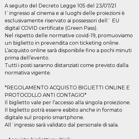
mese
viene
m.stripe.com
generalmente
A seguito del Decreto Legge 105 del 23/07/21
utilizzato per le
l`ingresso al cinema e ai luoghi delle proiezioni è
prestazioni e
l'ottimizzazione
esclusivamente riservato ai possessori dell` EU
dei servizi di
elaborazione
digital COVID certificate (Green Pass).
dei pagamenti,
Nel rispetto delle normative covid-19, promuoviamo
facilitando la
memorizzazione
un biglietto in prevendita con ticketing online.
dei contenuti
sul browser per
L’acquisto online sarà disponibile fino a pochi minuti
rendere le
pagine più
prima dell’evento.
veloci.
Tutti i posti saranno distanziati come previsto dalla
CookieScriptConsent
4
Questo cookie
CookieScript
normativa vigente.
settimane
viene utilizzato
oooh.events
2 giorni
dal servizio
Cookie-
*REGOLAMENTO ACQUISTO BIGLIETTI ONLINE E
Script.com per
ricordare le
PROTOCOLLO ANTI CONTAGIO*
preferenze di
consenso sui
Il biglietto vale per l’accesso alla singola proiezione.
cookie dei
Il biglietto potrà essere esibito anche in formato
visitatori. È
necessario che il
digitale sul proprio smartphone.
banner dei
cookie di
All`ingresso sarà validato dal personale di sala.
Cookie-
Script.com
funzioni