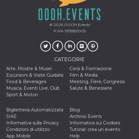
VISITOR_INFO1_LIVE
5 mesi 4
Questo cook
Google LLC
settimane
impostato 
.youtube.com
Youtube pe
tenere tracc
© 2026
OOOH.Events
delle prefe
dell'utente p
P.IVA 13515531005
video di Yo
incorporati 
siti; può an
determinare 
visitatore de
web sta
CATEGORIE
utilizzando 
nuova o la
Arte, Mostre & Musei
Corsi & Formazione
vecchia ver
dell'interfac
Escursioni & Visite Guidate
Film & Media
Youtube.
Food & Beverages
Meeting, Fiere, Congressi
VISITOR_PRIVACY_METADATA
5 mesi 4
Questo coo
YouTube
Musica, Eventi Live, Club
Salute & Benessere
settimane
viene utiliz
.youtube.com
Sport & Motori
per memori
le scelte di
consenso e
privacy dell
Biglietteria Automatizzata
Blog
per la loro
SIAE
Archivio Eventi
interazione 
sito. Registr
Informativa sulla Privacy
Informativa sui Cookies
sul consens
Condizioni di utilizzo
Tutorial: crea un evento
visitatore r
a varie poli
App Mobile
Help
impostazion