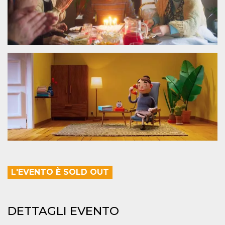
.oooh.events
browser accetti i
cookie.
PHPSESSID
Sessione
Cookie
PHP.net
generato da
oooh.events
applicazioni
basate sul
linguaggio PHP.
Si tratta di un
identificatore
generico
utilizzato per
mantenere le
variabili di
sessione utente.
Normalmente è
un numero
generato in
modo casuale, il
modo in cui
viene utilizzato
può essere
specifico per il
sito, ma un
L'EVENTO È SOLD OUT
buon esempio è
mantenere uno
stato di accesso
per un utente
tra le pagine.
DETTAGLI EVENTO
m
1 anno 1
Questo cookie
Stripe