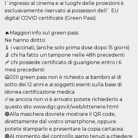
l`ingresso al cinema e ai luoghi delle proiezioni è
o persistent
30 giorni
esclusivamente riservato ai possessori dell` EU
datr
2 anni
Questo coo
Meta
digital COVID certificate (Green Pass).
identifica il
Platform Inc.
browser che
.facebook.com
connette a
🔥Maggiori info sul green pass:
Facebook. 
direttament
Ne hanno diritto:
legato alla 
Facebook
💉 i vaccinati, (anche solo prima dose dopo 15 giorni)
dell'utente.
🔬 chi ha fatto un tampone nelle 48h precedenti
Facebook s
che viene
🩹 chi possiede certificato di guarigione entro i 6
utilizzato p
aiutare con 
mesi precedenti
sicurezza e a
🙅🙅‍♂️Il green pass non è richiesto ai bambini al di
di accesso
sospette, in
sotto dei 12 anni e ai soggetti esenti sulla base di
particolare p
rilevamento
idonea certificazione medica
bot che ten
di accedere 
☄️se ancora non vi è arrivato potete richiederlo a
servizio. F
questo sito www.dgc.gov.it/web/ottenere.html
afferma anc
il profilo
🔵Alla maschera dovrete mostrare il QR code,
comportame
associato a
direttamente dal vostro smartphone, oppure
ciascun coo
potete stamparlo e presentare la copia cartacea.
datr viene
eliminato d
🟣Al momento del controllo siamo tenuti a chiedere
giorni. Que