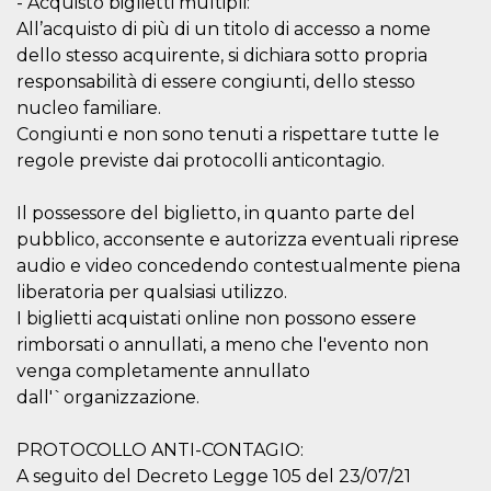
- Acquisto biglietti multipli:
correttamente.
All’acquisto di più di un titolo di accesso a nome
Storage declaration
dello stesso acquirente, si dichiara sotto propria
Storage
responsabilità di essere congiunti, dello stesso
Nome
Descrizione
type
nucleo familiare.
fbssls_314278995690155
Session
Congiunti e non sono tenuti a rispettare tutte le
storage
regole previste dai protocolli anticontagio.
wpEmojiSettingsSupports
Session
storage
Il possessore del biglietto, in quanto parte del
cn_uc__
Local
storage
pubblico, acconsente e autorizza eventuali riprese
audio e video concedendo contestualmente piena
liberatoria per qualsiasi utilizzo.
I biglietti acquistati online non possono essere
rimborsati o annullati, a meno che l'evento non
venga completamente annullato
dall'`organizzazione.
Provider /
Nome
Scadenza
Descrizione
Dominio
PROTOCOLLO ANTI-CONTAGIO:
c_user
4
Cookie di a
Meta
settimane
utente. Può
A seguito del Decreto Legge 105 del 23/07/21
Platform Inc.
2 giorni
essere di se
.facebook.com