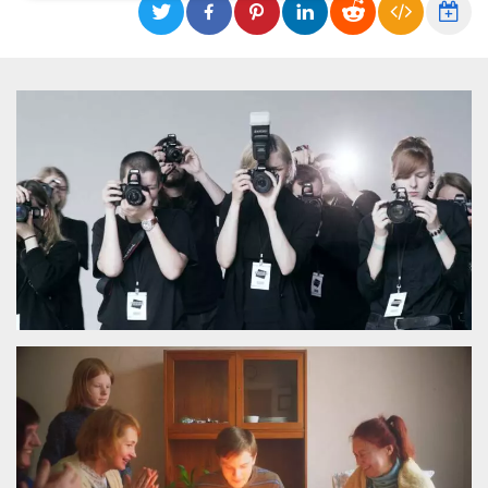
Necessari
Marketing
I cookie strettamente necessari o tecnici sono
indispensabili al funzionamento del sito. I
servizi qui presenti non potranno funzionare
senza.
Provider /
Nome
Scadenza
Descrizione
Dominio
cf_clearance
1 anno
Clearance
Cloudflare,
Cookie from
Inc.
CloudFlare
.oooh.events
stores the proof
of challenge
passed. It is
used to no
longer issue a
captcha or
jschallenge
challenge if
present. It is
required to
reach origin
server.
wordpress_test_cookie
Sessione
Cookie di
Automattic
Wordpress,
Inc.
verifica che il