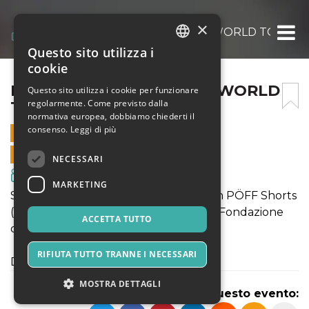
×
NÒT FILM FEST | SHORTS WORLD TOUR
Questo sito utilizza i
ITALIAN
cookie
ENGLISH
NÒT FILM FEST | SHORTS WORLD
Questo sito utilizza i cookie per funzionare
regolarmente. Come previsto dalla
TOUR
SPANISH
normativa europea, dobbiamo chiederti il
consenso.
Leggi di più
29 AGOSTO 2021 - 10:00
VENDITE ONLINE TERMINATE
NECESSARI
Film & Media
MARKETING
Selezione di corti in collaborazione con PÖFF Shorts
(Estonia), Lithuanian Shorts (Lituania), Fondazione
ACCETTA TUTTO
del Cinema Finnico (Finlandia).
RIFIUTA TUTTO TRANNE I NECESSARI
Durata dell'evento: 2 ore e 44 minuti
MOSTRA DETTAGLI
Condividi questo evento: