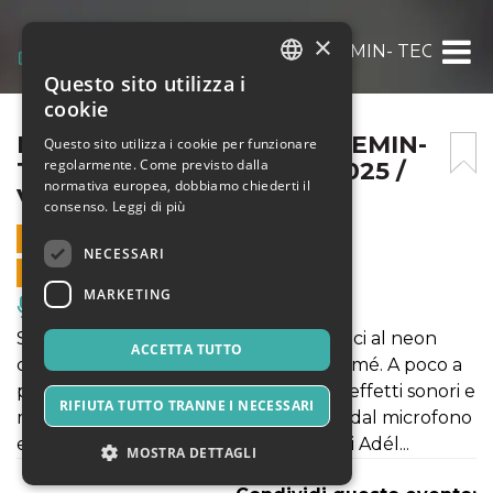
×
POUDRET, JUHÀSZ, GUILLEMIN- TECHNOPAG
Questo sito utilizza i
ITALIAN
cookie
ENGLISH
POUDRET, JUHÀSZ, GUILLEMIN-
Questo sito utilizza i cookie per funzionare
regolarmente. Come previsto dalla
TECHNOPAGANS / 13.09.2025 /
SPANISH
normativa europea, dobbiamo chiederti il
VENERE IN TEATRO
consenso.
Leggi di più
13 SETTEMBRE 2025 - 20:30
NECESSARI
VENDITE ONLINE TERMINATE
MARKETING
Musica, Eventi Live, Club
Suoni di droni ronzanti, ceramiche e luci al neon
ACCETTA TUTTO
comunicano attraverso il corpo di Salômé. A poco a
poco, questi elementi generano ritmi, effetti sonori e
RIFIUTA TUTTO TRANNE I NECESSARI
melodie, che vengono fatti esplodere dal microfono
e dal pedale autotune di Camille. e poi Adél...
MOSTRA DETTAGLI