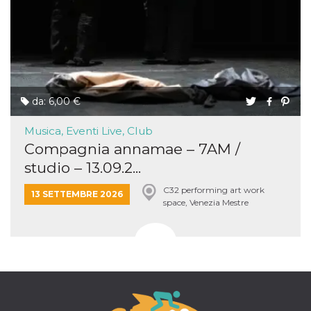
da: 6,00 €
Musica, Eventi Live, Club
Compagnia annamae – 7AM /
studio – 13.09.2...
C32 performing art work
13 SETTEMBRE 2026
space, Venezia Mestre