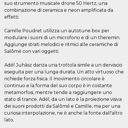
mese
viene
m.stripe.com
suo strumento musicale drone 50 Hertz, una
generalmente
utilizzato per le
combinazione di ceramica e neon amplificata da
prestazioni e
effetti.
l'ottimizzazione
dei servizi di
elaborazione
dei pagamenti,
Camille Poudret utilizza un autotune box per
facilitando la
memorizzazione
modulare i suoni di un microfono e di un theremin.
dei contenuti
Aggiunge strati melodici e ritmici alle ceramiche di
sul browser per
rendere le
Salômé con vari oggetti.
pagine più
veloci.
Adél Juhàsz danza una trottola simile a un derviscio
CookieScriptConsent
4
Questo cookie
CookieScript
settimane
viene utilizzato
oooh.events
eseguita per una lunga durata. Un atto virtuoso che
2 giorni
dal servizio
Cookie-
richiede forza fisica. Il movimento circolare è
Script.com per
ricordare le
continuo e la forma del suo corpo è in costante
preferenze di
metamorfosi, mentre tende a raggiungere uno
consenso sui
cookie dei
stato di trance. Adél, da un lato è la proiezione visiva
visitatori. È
necessario che il
dei suoni prodotti da Salômé e Camille, ma per una
banner dei
curiosa interpolazione, ne è anche la fonte dall'altro
cookie di
Cookie-
lato.
Script.com
funzioni