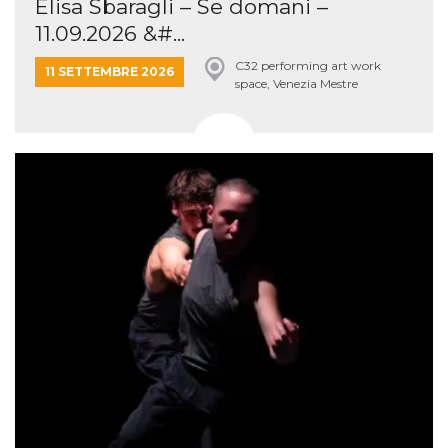
Elisa Sbaragli – Se domani –
11.09.2026 &#...
C32 performing art work
11 SETTEMBRE 2026
space, Venezia Mestre