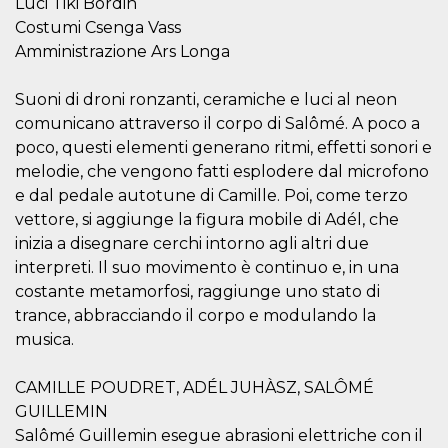
Luci Tiki Bordin
.oooh.events
browser accetti i
Costumi Csenga Vass
cookie.
Amministrazione Ars Longa
PHPSESSID
Sessione
Cookie
PHP.net
generato da
oooh.events
applicazioni
Suoni di droni ronzanti, ceramiche e luci al neon
basate sul
linguaggio PHP.
comunicano attraverso il corpo di Salômé. A poco a
Si tratta di un
identificatore
poco, questi elementi generano ritmi, effetti sonori e
generico
utilizzato per
melodie, che vengono fatti esplodere dal microfono
mantenere le
e dal pedale autotune di Camille. Poi, come terzo
variabili di
sessione utente.
vettore, si aggiunge la figura mobile di Adél, che
Normalmente è
un numero
inizia a disegnare cerchi intorno agli altri due
generato in
interpreti. Il suo movimento è continuo e, in una
modo casuale, il
modo in cui
costante metamorfosi, raggiunge uno stato di
viene utilizzato
può essere
trance, abbracciando il corpo e modulando la
specifico per il
sito, ma un
musica.
buon esempio è
mantenere uno
stato di accesso
CAMILLE POUDRET, ADÉL JUHÀSZ, SALÔMÉ
per un utente
tra le pagine.
GUILLEMIN
Salômé Guillemin esegue abrasioni elettriche con il
m
1 anno 1
Questo cookie
Stripe