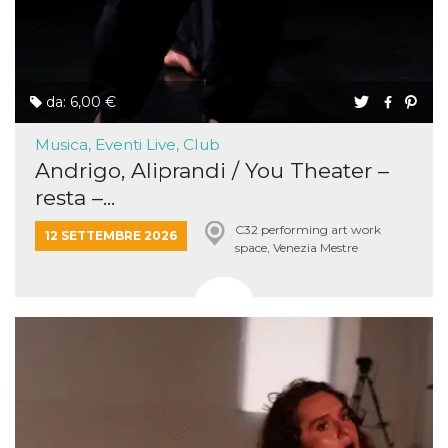
da: 6,00 €
Musica, Eventi Live, Club
Andrigo, Aliprandi / You Theater –
resta –...
C32 performing art work
12 SETTEMBRE 2026
space, Venezia Mestre