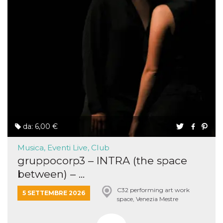
da: 6,00 €
Musica, Eventi Live, Club
gruppocorp3 – INTRA (the space
between) – ...
C32 performing art work
5 SETTEMBRE 2026
space, Venezia Mestre