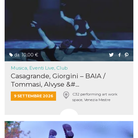
da: 10,00 €
Musica, Eventi Live, Club
Casagrande, Giorgini – BAIA /
Tommasi, Alvyse &#...
C32 performing art work
9 SETTEMBRE 2026
space, Venezia Mestre