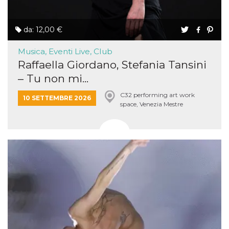
da: 12,00 €
Musica, Eventi Live, Club
Raffaella Giordano, Stefania Tansini
– Tu non mi...
C32 performing art work
10 SETTEMBRE 2026
space, Venezia Mestre