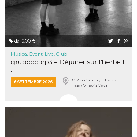
da: 6,00 €
Musica, Eventi Live, Club
gruppocorp3 – Déjuner sur l’herbe I
̵...
C32 performing art work
6 SETTEMBRE 2026
space, Venezia Mestre