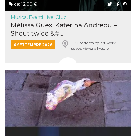
da: 12,00 €
Musica, Eventi Live, Club
Mélissa Guex, Katerina Andreou –
Shout twice &#...
C32 performing art work
6 SETTEMBRE 2026
space, Venezia Mestre