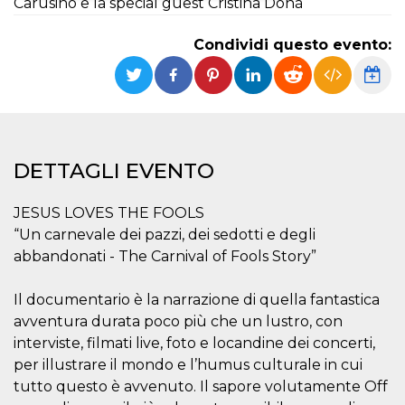
Carusino e la special guest Cristina Donà
Necessari
Marketing
Condividi questo evento:
I cookie strettamente necessari o tecnici sono
indispensabili al funzionamento del sito. I
servizi qui presenti non potranno funzionare
senza.
Provider /
Nome
Scadenza
Descrizione
Dominio
DETTAGLI EVENTO
cf_clearance
1 anno
Clearance
Cloudflare,
Cookie from
Inc.
CloudFlare
.oooh.events
JESUS LOVES THE FOOLS
stores the proof
of challenge
“Un carnevale dei pazzi, dei sedotti e degli
passed. It is
used to no
abbandonati - The Carnival of Fools Story”
longer issue a
captcha or
jschallenge
Il documentario è la narrazione di quella fantastica
challenge if
present. It is
avventura durata poco più che un lustro, con
required to
reach origin
interviste, filmati live, foto e locandine dei concerti,
server.
per illustrare il mondo e l’humus culturale in cui
wordpress_test_cookie
Sessione
Cookie di
Automattic
tutto questo è avvenuto. Il sapore volutamente Off
Wordpress,
Inc.
verifica che il