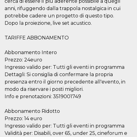
cerca di essere il più aderente possibile a quegli
.oooh.events
browser accetti i
anni, rifuggendo dalla trappola nostalgica in cui
cookie.
potrebbe cadere un progetto di questo tipo.
PHPSESSID
Sessione
Cookie
PHP.net
generato da
oooh.events
Dopo la proiezione, live set acustico.
applicazioni
basate sul
linguaggio PHP.
TARIFFE ABBONAMENTO
Si tratta di un
identificatore
generico
utilizzato per
Abbonamento Intero
mantenere le
Prezzo: 24euro
variabili di
sessione utente.
Ingresso valido per: Tutti gli eventi in programma
Normalmente è
un numero
Dettagli: Si consiglia di confermare la propria
generato in
presenza entro il giorno precedente all'evento, in
modo casuale, il
modo in cui
modo da riservare i posti migliori.
viene utilizzato
può essere
Info e prenotazioni: 3519001749
specifico per il
sito, ma un
buon esempio è
Abbonamento Ridotto
mantenere uno
stato di accesso
Prezzo: 14 euro
per un utente
tra le pagine.
Ingresso valido per: Tutti gli eventi in programma
Validità per: Disabili, over 65, under 25, cineforum e
m
1 anno 1
Questo cookie
Stripe