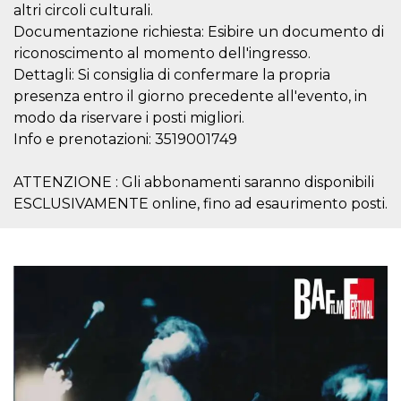
mese
viene
m.stripe.com
altri circoli culturali.
generalmente
utilizzato per le
Documentazione richiesta: Esibire un documento di
prestazioni e
riconoscimento al momento dell'ingresso.
l'ottimizzazione
dei servizi di
Dettagli: Si consiglia di confermare la propria
elaborazione
dei pagamenti,
presenza entro il giorno precedente all'evento, in
facilitando la
memorizzazione
modo da riservare i posti migliori.
dei contenuti
Info e prenotazioni: 3519001749
sul browser per
rendere le
pagine più
veloci.
ATTENZIONE : Gli abbonamenti saranno disponibili
ESCLUSIVAMENTE online, fino ad esaurimento posti.
CookieScriptConsent
4
Questo cookie
CookieScript
settimane
viene utilizzato
oooh.events
2 giorni
dal servizio
Cookie-
Script.com per
ricordare le
preferenze di
consenso sui
cookie dei
visitatori. È
necessario che il
banner dei
cookie di
Cookie-
Script.com
funzioni