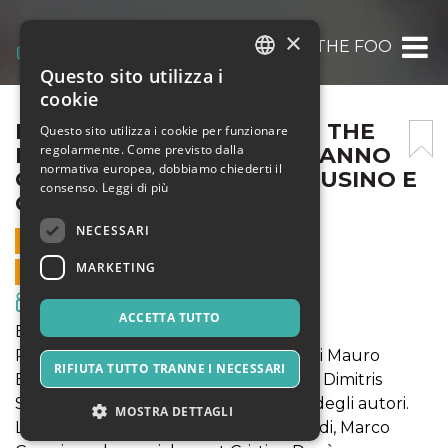
×
PROIEZIONE “JESUS LOVE THE FOOLS” C
Questo sito utilizza i
ITALIAN
cookie
ENGLISH
PROIEZIONE “JESUS LOVE THE
Questo sito utilizza i cookie per funzionare
regolarmente. Come previsto dalla
FOOLS” CON MAURO ERMANNO
SPANISH
normativa europea, dobbiamo chiederti il
GIOVANARDI, MARCO CARUSINO E
consenso.
Leggi di più
CRISTINA DONÀ
NECESSARI
1 APRILE 2025 - 20:30
MARKETING
VENDITE ONLINE TERMINATE
Film & Media
ACCETTA TUTTO
Evento speciale
Proiezione di "Jesus Loves the Fools" di Mauro
RIFIUTA TUTTO TRANNE I NECESSARI
Ermanno Giovanardi, Filippo D'Angelo, Dimitris
Statiris (Italia, 2024, 70’) alla presenza degli autori.
MOSTRA DETTAGLI
Live set con Mauro Ermanno Giovanardi, Marco