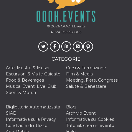
cookie viene
anche trami
piace e altri
pulsanti e t
Facebook
posizionati 
© 2026
OOOH.Events
molti siti W
P.IVA 13515531005
diversi.
dpr
.facebook.com
1
permette di
settimana
controllare 
funzione “S
su Facebook
pulsante “M
CATEGORIE
piace”, rac
le impostaz
Arte, Mostre & Musei
Corsi & Formazione
della lingua
Escursioni & Visite Guidate
Film & Media
permettono
condividere
Food & Beverages
Meeting, Fiere, Congressi
pagina.
Musica, Eventi Live, Club
Salute & Benessere
fr
3 mesi
Contiene la
Meta
Sport & Motori
combinazio
Platform Inc.
ID univoco 
.facebook.com
browser e
Biglietteria Automatizzata
Blog
dell'utente,
utilizzata pe
SIAE
Archivio Eventi
pubblicità m
Informativa sulla Privacy
Informativa sui Cookies
oo
5 anni
consente
Meta
Condizioni di utilizzo
Tutorial: crea un evento
all'utente di
Platform Inc.
App Mobile
Help