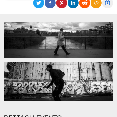
Necessari
Marketing
I cookie strettamente necessari o tecnici sono
indispensabili al funzionamento del sito. I
servizi qui presenti non potranno funzionare
senza.
Provider /
Nome
Scadenza
Descrizione
Dominio
cf_clearance
1 anno
Clearance
Cloudflare,
Cookie from
Inc.
CloudFlare
.oooh.events
stores the proof
of challenge
passed. It is
used to no
longer issue a
captcha or
jschallenge
challenge if
present. It is
required to
reach origin
server.
wordpress_test_cookie
Sessione
Cookie di
Automattic
Wordpress,
Inc.
verifica che il