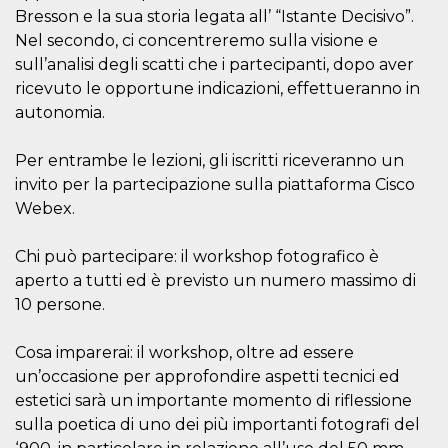
correttamente.
Bresson e la sua storia legata all’ “Istante Decisivo”.
Storage declaration
Nel secondo, ci concentreremo sulla visione e
sull’analisi degli scatti che i partecipanti, dopo aver
Storage
Nome
Descrizione
type
ricevuto le opportune indicazioni, effettueranno in
autonomia.
fbssls_314278995690155
Session
storage
wpEmojiSettingsSupports
Session
Per entrambe le lezioni, gli iscritti riceveranno un
storage
invito per la partecipazione sulla piattaforma Cisco
cn_uc__
Local
Webex.
storage
Chi può partecipare: il workshop fotografico è
aperto a tutti ed è previsto un numero massimo di
10 persone.
Cosa imparerai: il workshop, oltre ad essere
Provider /
un’occasione per approfondire aspetti tecnici ed
Nome
Scadenza
Descrizione
Dominio
estetici sarà un importante momento di riflessione
c_user
4
Cookie di a
Meta
sulla poetica di uno dei più importanti fotografi del
settimane
utente. Può
Platform Inc.
2 giorni
essere di se
.facebook.com