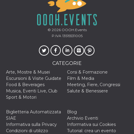
disabilitare 
.facebook.com
visualizzazi
delle inserz
Meta in base
sue attività 
web di terzi
© 2026
OOOH.Events
sb
2 anni
Identificazi
Meta
browser di
Platform Inc.
P.IVA 13515531005
Facebook,
.facebook.com
autenticazi
marketing e 
cookie di
funzione spe
di Facebook
CATEGORIE
usida
.facebook.com
Sessione
raccoglie
Arte, Mostre & Musei
Corsi & Formazione
informazion
browser
Escursioni & Visite Guidate
Film & Media
dell'utente 
Food & Beverages
Meeting, Fiere, Congressi
dell'identifi
univoco, uti
Musica, Eventi Live, Club
Salute & Benessere
per persona
Sport & Motori
la pubblicit
gli utenti
xs
3 mesi
Utilizzato p
Meta
Biglietteria Automatizzata
Blog
mantenere 
Platform Inc.
SIAE
Archivio Eventi
sessione
.facebook.com
Informativa sulla Privacy
Informativa sui Cookies
__cf_bm
29 minuti
Questo coo
Cloudflare
Condizioni di utilizzo
Tutorial: crea un evento
58
viene utiliz
Inc.