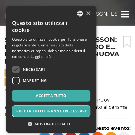
×
SOGNANDO CARTIER BRESSON: IL 50 MM, I
Questo sito utilizza i
ITALIAN
cookie
ENGLISH
SOGNANDO CARTIER BRESSON:
Questo sito utilizza i cookie per funzionare
regolarmente. Come previsto dalla
IL 50 MM, IL BIANCO E NERO E…
SPANISH
normativa europea, dobbiamo chiederti il
L’ETERNITÀ D’ISTANTE! – NUOVA
consenso.
Leggi di più
DATA
NECESSARI
3 MAGGIO 2021 - 19:00
MARKETING
VENDITE ONLINE TERMINATE
Corsi & Formazione
ACCETTA TUTTO
Torna, in una versione rinnovata e con nuovi
approfondimenti, un workshop dedicato al carisma
RIFIUTA TUTTO TRANNE I NECESSARI
e alla poetica di Henri Cartier Bresson.
MOSTRA DETTAGLI
Condividi questo evento: