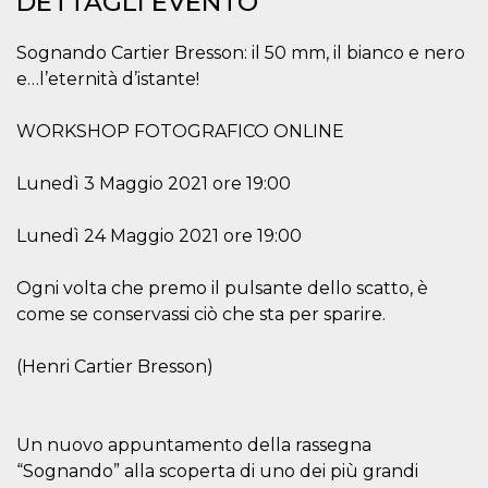
DETTAGLI EVENTO
.oooh.events
browser accetti i
cookie.
Sognando Cartier Bresson: il 50 mm, il bianco e nero
PHPSESSID
Sessione
Cookie
PHP.net
generato da
e…l’eternità d’istante!
oooh.events
applicazioni
basate sul
linguaggio PHP.
WORKSHOP FOTOGRAFICO ONLINE
Si tratta di un
identificatore
generico
Lunedì 3 Maggio 2021 ore 19:00
utilizzato per
mantenere le
variabili di
sessione utente.
Lunedì 24 Maggio 2021 ore 19:00
Normalmente è
un numero
generato in
Ogni volta che premo il pulsante dello scatto, è
modo casuale, il
modo in cui
come se conservassi ciò che sta per sparire.
viene utilizzato
può essere
specifico per il
(Henri Cartier Bresson)
sito, ma un
buon esempio è
mantenere uno
stato di accesso
per un utente
tra le pagine.
Un nuovo appuntamento della rassegna
“Sognando” alla scoperta di uno dei più grandi
m
1 anno 1
Questo cookie
Stripe