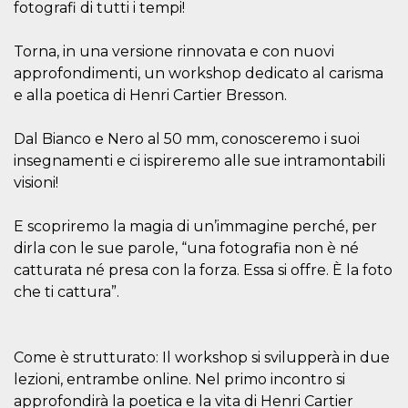
mese
viene
m.stripe.com
fotografi di tutti i tempi!
generalmente
utilizzato per le
prestazioni e
Torna, in una versione rinnovata e con nuovi
l'ottimizzazione
dei servizi di
approfondimenti, un workshop dedicato al carisma
elaborazione
dei pagamenti,
e alla poetica di Henri Cartier Bresson.
facilitando la
memorizzazione
dei contenuti
Dal Bianco e Nero al 50 mm, conosceremo i suoi
sul browser per
rendere le
insegnamenti e ci ispireremo alle sue intramontabili
pagine più
veloci.
visioni!
CookieScriptConsent
4
Questo cookie
CookieScript
settimane
viene utilizzato
oooh.events
E scopriremo la magia di un’immagine perché, per
2 giorni
dal servizio
Cookie-
dirla con le sue parole, “una fotografia non è né
Script.com per
catturata né presa con la forza. Essa si offre. È la foto
ricordare le
preferenze di
che ti cattura”.
consenso sui
cookie dei
visitatori. È
necessario che il
banner dei
Come è strutturato: Il workshop si svilupperà in due
cookie di
Cookie-
lezioni, entrambe online. Nel primo incontro si
Script.com
funzioni
approfondirà la poetica e la vita di Henri Cartier