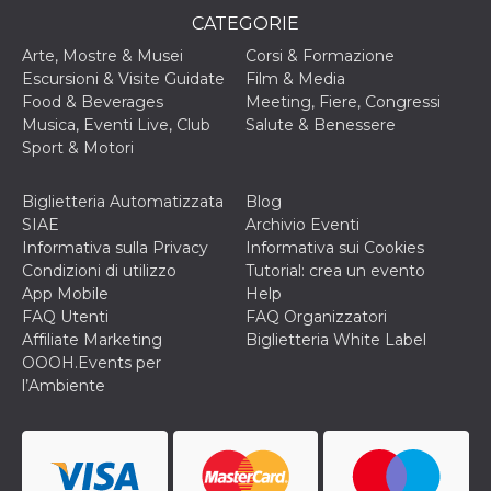
disabilitare 
.facebook.com
visualizzazi
CATEGORIE
delle inserz
Meta in base
Arte, Mostre & Musei
Corsi & Formazione
sue attività 
web di terzi
Escursioni & Visite Guidate
Film & Media
Food & Beverages
Meeting, Fiere, Congressi
sb
2 anni
Identificazi
Meta
Musica, Eventi Live, Club
Salute & Benessere
browser di
Platform Inc.
Facebook,
.facebook.com
Sport & Motori
autenticazi
marketing e 
cookie di
Biglietteria Automatizzata
Blog
funzione spe
di Facebook
SIAE
Archivio Eventi
Informativa sulla Privacy
Informativa sui Cookies
usida
.facebook.com
Sessione
raccoglie
informazion
Condizioni di utilizzo
Tutorial: crea un evento
browser
App Mobile
Help
dell'utente 
dell'identifi
FAQ Utenti
FAQ Organizzatori
univoco, uti
Affiliate Marketing
Biglietteria White Label
per persona
la pubblicit
OOOH.Events per
gli utenti
l’Ambiente
xs
3 mesi
Utilizzato p
Meta
mantenere 
Platform Inc.
sessione
.facebook.com
__cf_bm
29 minuti
Questo coo
Cloudflare
58
viene utiliz
Inc.