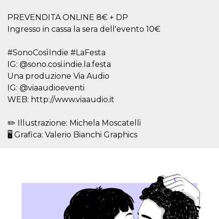
mese
viene
m.stripe.com
generalmente
utilizzato per le
PREVENDITA ONLINE 8€ + DP
prestazioni e
Ingresso in cassa la sera dell'evento 10€
l'ottimizzazione
dei servizi di
elaborazione
dei pagamenti,
#SonoCosìIndie #LaFesta
facilitando la
memorizzazione
IG: @sono.cosi.indie.la.festa
dei contenuti
Una produzione Via Audio
sul browser per
rendere le
IG: @viaaudioeventi
pagine più
veloci.
WEB: http://www.viaaudio.it
CookieScriptConsent
4
Questo cookie
CookieScript
settimane
viene utilizzato
oooh.events
✏️ Illustrazione: Michela Moscatelli
2 giorni
dal servizio
Cookie-
🖥 Grafica: Valerio Bianchi Graphics
Script.com per
ricordare le
preferenze di
consenso sui
cookie dei
visitatori. È
necessario che il
banner dei
cookie di
Cookie-
Script.com
funzioni