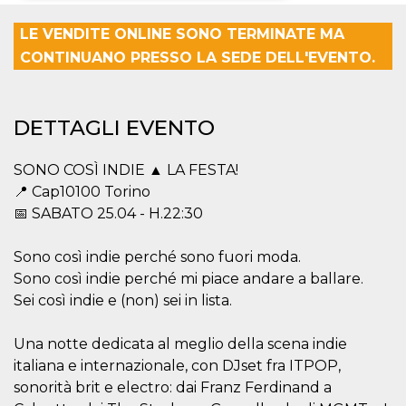
Necessari
Marketing
LE VENDITE ONLINE SONO TERMINATE MA
CONTINUANO PRESSO LA SEDE DELL'EVENTO.
I cookie strettamente necessari o tecnici sono
indispensabili al funzionamento del sito. I
servizi qui presenti non potranno funzionare
senza.
DETTAGLI EVENTO
Provider /
Nome
Scadenza
Descrizione
Dominio
SONO COSÌ INDIE ▲ LA FESTA!
cf_clearance
1 anno
Clearance
Cloudflare,
Cookie from
📍 Cap10100 Torino
Inc.
CloudFlare
.oooh.events
📅 SABATO 25.04 - H.22:30
stores the proof
of challenge
passed. It is
used to no
Sono così indie perché sono fuori moda.
longer issue a
Sono così indie perché mi piace andare a ballare.
captcha or
jschallenge
Sei così indie e (non) sei in lista.
challenge if
present. It is
required to
reach origin
Una notte dedicata al meglio della scena indie
server.
italiana e internazionale, con DJset fra ITPOP,
wordpress_test_cookie
Sessione
Cookie di
Automattic
sonorità brit e electro: dai Franz Ferdinand a
Wordpress,
Inc.
verifica che il