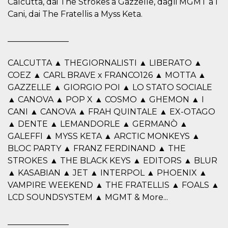
Calcutta, dai The Strokes a Gazzelle, dagli MGMT a I
.oooh.events
browser accetti i
Cani, dai The Fratellis a Myss Keta.
cookie.
PHPSESSID
Sessione
Cookie
PHP.net
generato da
oooh.events
_______________
applicazioni
basate sul
linguaggio PHP.
CALCUTTA ▲ THEGIORNALISTI ▲ LIBERATO ▲
Si tratta di un
identificatore
COEZ ▲ CARL BRAVE x FRANCO126 ▲ MOTTA ▲
generico
utilizzato per
GAZZELLE ▲ GIORGIO POI ▲ LO STATO SOCIALE
mantenere le
▲ CANOVA ▲ POP X ▲ COSMO ▲ GHEMON ▲ I
variabili di
sessione utente.
CANI ▲ CANOVA ▲ FRAH QUINTALE ▲ EX-OTAGO
Normalmente è
un numero
▲ DENTE ▲ LEMANDORLE ▲ GERMANÒ ▲
generato in
GALEFFI ▲ MYSS KETA ▲ ARCTIC MONKEYS ▲
modo casuale, il
modo in cui
BLOC PARTY ▲ FRANZ FERDINAND ▲ THE
viene utilizzato
può essere
STROKES ▲ THE BLACK KEYS ▲ EDITORS ▲ BLUR
specifico per il
sito, ma un
▲ KASABIAN ▲ JET ▲ INTERPOL ▲ PHOENIX ▲
buon esempio è
VAMPIRE WEEKEND ▲ THE FRATELLIS ▲ FOALS ▲
mantenere uno
stato di accesso
LCD SOUNDSYSTEM ▲ MGMT & More...
per un utente
tra le pagine.
_______________
m
1 anno 1
Questo cookie
Stripe