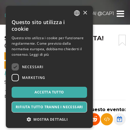
×
SONO COSÌ INDIE – LA FESTA! @CAP10100
Questo sito utilizza i
ITALIAN
cookie
ENGLISH
SONO COSÌ INDIE – LA FESTA!
Questo sito utilizza i cookie per funzionare
regolarmente. Come previsto dalla
@CAP10100
SPANISH
normativa europea, dobbiamo chiederti il
consenso.
Leggi di più
25 APRILE 2020 - 22:30
VENDITE ONLINE TERMINATE
NECESSARI
Musica, Eventi Live, Club
MARKETING
SONO COSÌ INDIE ▲ LA FESTA!
📍 Cap10100 Torino
ACCETTA TUTTO
📅 SABATO 25.04 - H.22:30
RIFIUTA TUTTO TRANNE I NECESSARI
Condividi questo evento:
MOSTRA DETTAGLI