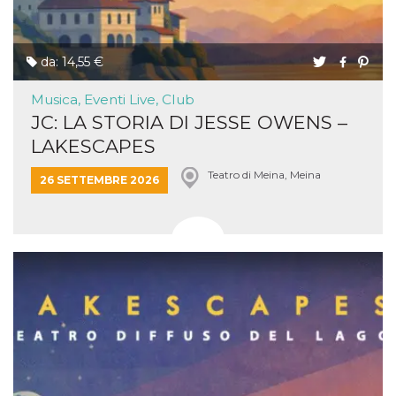
secondi
Cloudflare 
.hubspot.com
distinguere 
umani e bot
vantaggioso 
sito Web, al
da: 14,55 €
di effettuar
rapporti val
sull'utilizzo
Musica, Eventi Live, Club
proprio sit
JC: LA STORIA DI JESSE OWENS –
_cfuvid
.hubspot.com
Sessione
Questo coo
LAKESCAPES
viene utiliz
Cloudflare 
monitorare 
Teatro di Meina, Meina
utenti attra
26 SETTEMBRE 2026
le sessioni 
ottimizzare
l'esperienza
dell'utente
mantenendo
coerenza de
sessione e
fornendo se
personalizza
YSC
Sessione
Questo cook
Google LLC
impostato 
.youtube.com
YouTube pe
tenere tracc
delle
visualizzazi
video incorp