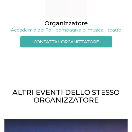
o persistent
30 giorni
datr
2 anni
Questo coo
Meta
identifica il
Platform Inc.
Organizzatore
browser che
.facebook.com
connette a
Accademia dei Folli compagnia di musica - teatro
Facebook. 
direttament
legato alla 
CONTATTA L'ORGANIZZATORE
Facebook
dell'utente.
Facebook s
che viene
utilizzato p
aiutare con 
sicurezza e a
di accesso
sospette, in
particolare p
rilevamento
bot che ten
ALTRI EVENTI DELLO STESSO
di accedere 
ORGANIZZATORE
servizio. F
afferma anc
il profilo
comportame
associato a
ciascun coo
datr viene
eliminato d
giorni. Que