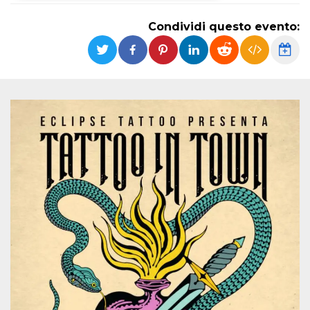
Necessari
Marketing
Condividi questo evento:
I cookie strettamente necessari o tecnici sono
indispensabili al funzionamento del sito. I
servizi qui presenti non potranno funzionare
senza.
Provider /
Nome
Scadenza
Descrizione
Dominio
cf_clearance
1 anno
Clearance
Cloudflare,
Cookie from
Inc.
CloudFlare
.oooh.events
stores the proof
of challenge
passed. It is
used to no
longer issue a
captcha or
jschallenge
challenge if
present. It is
required to
reach origin
server.
wordpress_test_cookie
Sessione
Cookie di
Automattic
Wordpress,
Inc.
verifica che il