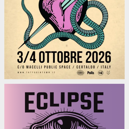
.oooh.events
browser accetti i
cookie.
PHPSESSID
Sessione
Cookie
PHP.net
generato da
oooh.events
applicazioni
basate sul
linguaggio PHP.
Si tratta di un
identificatore
generico
utilizzato per
mantenere le
variabili di
sessione utente.
Normalmente è
un numero
generato in
modo casuale, il
modo in cui
viene utilizzato
può essere
specifico per il
sito, ma un
buon esempio è
mantenere uno
stato di accesso
per un utente
tra le pagine.
m
1 anno 1
Questo cookie
Stripe