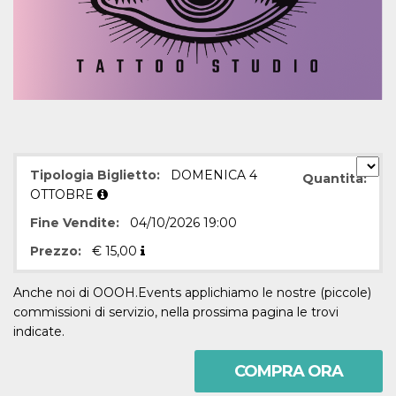
mese
viene
m.stripe.com
generalmente
utilizzato per le
prestazioni e
l'ottimizzazione
dei servizi di
elaborazione
dei pagamenti,
facilitando la
memorizzazione
dei contenuti
sul browser per
rendere le
pagine più
Tipologia Biglietto:
DOMENICA 4
veloci.
Quantità:
OTTOBRE
CookieScriptConsent
4
Questo cookie
CookieScript
settimane
viene utilizzato
oooh.events
Fine Vendite:
04/10/2026 19:00
2 giorni
dal servizio
Cookie-
Prezzo:
€
15,00
Script.com per
ricordare le
preferenze di
consenso sui
Anche noi di OOOH.Events applichiamo le nostre (piccole)
cookie dei
commissioni di servizio, nella prossima pagina le trovi
visitatori. È
necessario che il
indicate.
banner dei
cookie di
Cookie-
COMPRA ORA
Script.com
funzioni