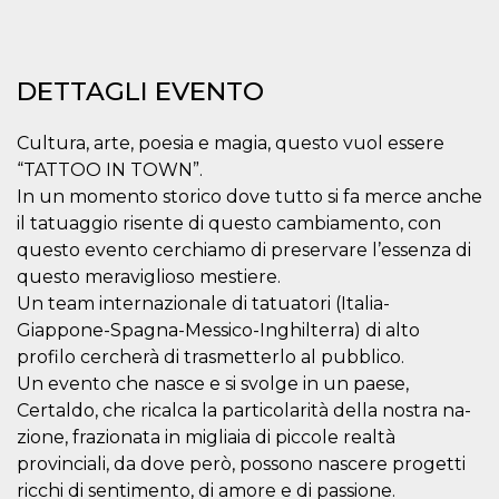
correttamente.
Storage declaration
Storage
DETTAGLI EVENTO
Nome
Descrizione
type
fbssls_314278995690155
Session
Cultura, arte, poesia e magia, questo vuol essere
storage
“TATTOO IN TOWN”.
wpEmojiSettingsSupports
Session
storage
In un momento storico dove tutto si fa merce anche
il tatuaggio risente di questo cambiamento, con
cn_uc__
Local
storage
questo evento cerchiamo di preservare l’essenza di
questo meraviglioso mestiere.
Un team internazionale di tatuatori (Italia-
Giappone-Spagna-Messico-Inghilterra) di alto
profilo cercherà di trasmetterlo al pubblico.
Un evento che nasce e si svolge in un paese,
Certaldo, che ricalca la particolarità della nostra na-
Provider /
Nome
Scadenza
Descrizione
Dominio
zione, frazionata in migliaia di piccole realtà
provinciali, da dove però, possono nascere progetti
c_user
4
Cookie di a
Meta
settimane
utente. Può
Platform Inc.
ricchi di sentimento, di amore e di passione.
2 giorni
essere di se
.facebook.com