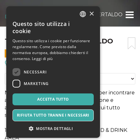
×
TATTOO IN TOWN CERTALDO
Questo sito utilizza i
ITALIAN
cookie
ENGLISH
TATTOO IN TOWN CERTALDO
Questo sito utilizza i cookie per funzionare
regolarmente. Come previsto dalla
SPANISH
normativa europea, dobbiamo chiederti il
4 OTTOBRE 2026 - 11:00
consenso.
Leggi di più
Meeting, Fiere, Congressi
NECESSARI
MARKETING
Non una fiera qualsiasi, ma due giorni per incontrare
ACCETTA TUTTO
artisti che vivono il tatuaggio con passione e
autenticità, in un momento storico in cui tutto
sembra diventare soltanto “merce”.
RIFIUTA TUTTO TRANNE I NECESSARI
MOSTRA DETTAGLI
17 TATUATORI - MARKET ZONE - FOOD & DRINK
AREA