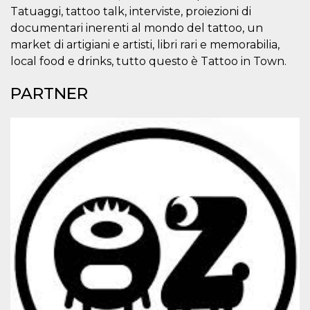
o persistent
Tatuaggi, tattoo talk, interviste, proiezioni di
30 giorni
documentari inerenti al mondo del tattoo, un
datr
2 anni
Questo coo
Meta
market di artigiani e artisti, libri rari e memorabilia,
identifica il
Platform Inc.
browser che
.facebook.com
local food e drinks, tutto questo è Tattoo in Town.
connette a
Facebook. 
direttament
PARTNER
legato alla 
Facebook
dell'utente.
Facebook s
che viene
utilizzato p
aiutare con 
sicurezza e a
di accesso
sospette, in
particolare p
rilevamento
bot che ten
di accedere 
servizio. F
afferma anc
il profilo
comportame
associato a
ciascun coo
datr viene
eliminato d
giorni. Que