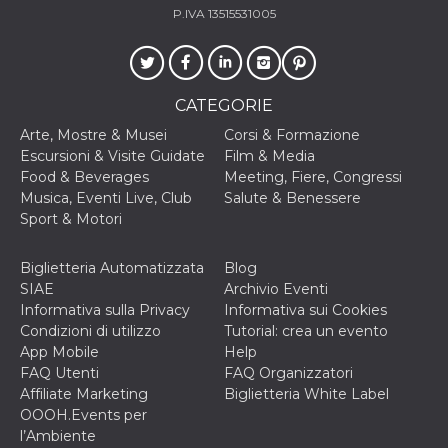
secondi
Cloudflare 
.hubspot.com
P.IVA 13515531005
distinguere 
umani e bot
vantaggioso 
sito Web, al
di effettuar
rapporti val
CATEGORIE
sull'utilizzo
proprio sit
Arte, Mostre & Musei
Corsi & Formazione
_cfuvid
.hubspot.com
Sessione
Questo coo
Escursioni & Visite Guidate
Film & Media
viene utiliz
Cloudflare 
Food & Beverages
Meeting, Fiere, Congressi
monitorare 
Musica, Eventi Live, Club
Salute & Benessere
utenti attra
le sessioni 
Sport & Motori
ottimizzare
l'esperienza
dell'utente
Biglietteria Automatizzata
Blog
mantenendo
coerenza de
SIAE
Archivio Eventi
sessione e
Informativa sulla Privacy
Informativa sui Cookies
fornendo se
personalizza
Condizioni di utilizzo
Tutorial: crea un evento
App Mobile
Help
YSC
Sessione
Questo cook
Google LLC
FAQ Utenti
FAQ Organizzatori
impostato 
.youtube.com
YouTube pe
Affiliate Marketing
Biglietteria White Label
tenere tracc
OOOH.Events per
delle
visualizzazi
l’Ambiente
video incorp