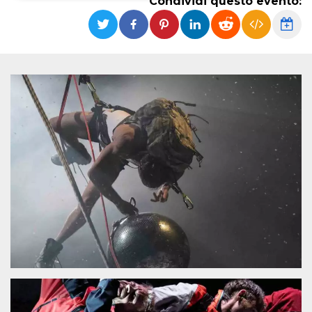
Condividi questo evento:
Necessari
Marketing
I cookie strettamente necessari o tecnici sono
indispensabili al funzionamento del sito. I
servizi qui presenti non potranno funzionare
senza.
Provider /
Nome
Scadenza
Descrizione
Dominio
cf_clearance
1 anno
Clearance
Cloudflare,
Cookie from
Inc.
CloudFlare
.oooh.events
stores the proof
of challenge
passed. It is
used to no
longer issue a
captcha or
jschallenge
challenge if
present. It is
required to
reach origin
server.
wordpress_test_cookie
Sessione
Cookie di
Automattic
Wordpress,
Inc.
verifica che il