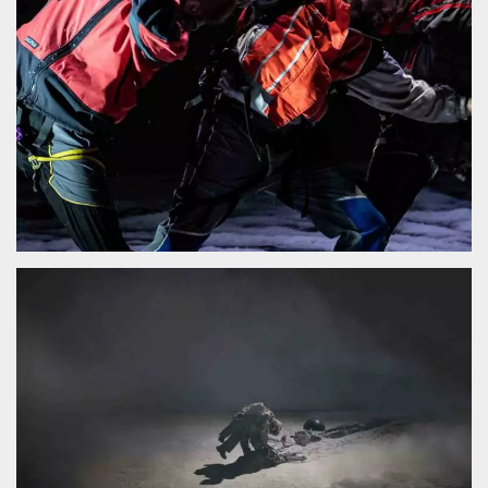
.oooh.events
browser accetti i
cookie.
PHPSESSID
Sessione
Cookie
PHP.net
generato da
oooh.events
applicazioni
basate sul
linguaggio PHP.
Si tratta di un
identificatore
generico
utilizzato per
mantenere le
variabili di
sessione utente.
Normalmente è
un numero
generato in
modo casuale, il
modo in cui
viene utilizzato
può essere
specifico per il
sito, ma un
buon esempio è
mantenere uno
stato di accesso
per un utente
tra le pagine.
m
1 anno 1
Questo cookie
Stripe