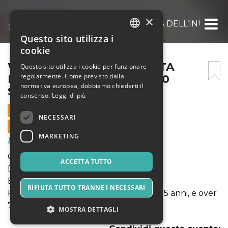
×
WHITE OUT, LA CONQUISTA DELL’INUTILE 
Questo sito utilizza i
ITALIAN
cookie
ENGLISH
WHITE OUT, LA CONQUISTA
Questo sito utilizza i cookie per funzionare
regolarmente. Come previsto dalla
DELL’INUTILE – VENERDÌ 10
SPANISH
normativa europea, dobbiamo chiederti il
SETTEMBRE
consenso.
Leggi di più
10 SETTEMBRE 2021 - 20:30
NECESSARI
VENDITE ONLINE TERMINATE
MARKETING
Musica, Eventi Live, Club
Genere: circo danza alpinismo
ACCETTA TUTTO
Durata: 55’
Età consigliata: da 8 anni in su
RIFIUTA TUTTO TRANNE I NECESSARI
Prezzo: Intero 12€; Ridotto (dagli 11 ai 25 anni, e over
70) 10€; Bambino (dai 5 agli 11 anni) 6€
MOSTRA DETTAGLI