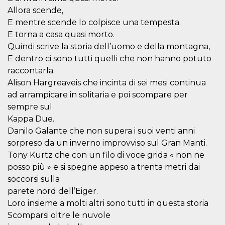
correttamente.
Allora scende,
Storage declaration
E mentre scende lo colpisce una tempesta.
E torna a casa quasi morto.
Storage
Nome
Descrizione
type
Quindi scrive la storia dell’uomo e della montagna,
E dentro ci sono tutti quelli che non hanno potuto
fbssls_314278995690155
Session
storage
raccontarla.
wpEmojiSettingsSupports
Session
Alison Hargreaveis che incinta di sei mesi continua
storage
ad arrampicare in solitaria e poi scompare per
cn_uc__
Local
sempre sul
storage
Kappa Due.
Danilo Galante che non supera i suoi venti anni
sorpreso da un inverno improvviso sul Gran Manti.
Tony Kurtz che con un filo di voce grida « non ne
posso più » e si spegne appeso a trenta metri dai
soccorsi sulla
Provider /
parete nord dell’Eiger.
Nome
Scadenza
Descrizione
Dominio
Loro insieme a molti altri sono tutti in questa storia
c_user
4
Cookie di a
Meta
Scomparsi oltre le nuvole
settimane
utente. Può
Platform Inc.
2 giorni
essere di se
.facebook.com