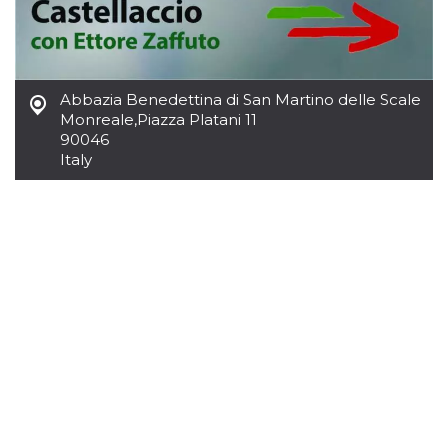
Abbazia Benedettina di San Martino delle Scale
Monreale
,
Piazza Platani 11
90046
Italy