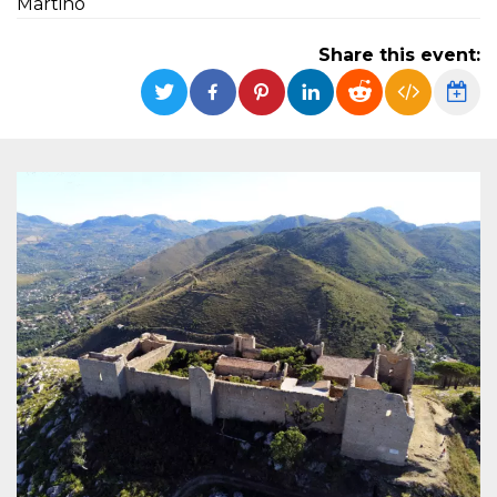
Martino
functionality such as user login and account
management. The website cannot be used
properly without strictly necessary cookies.
Share this event:
Provider /
Name
Expiration
Description
Domain
cf_clearance
1 year
This cookie
Cloudflare,
is used by
Inc.
the
.oooh.events
CloudFlare
service to
identify
trusted web
traffic and
override any
security
restrictions
based on
the visitor's
IP address. It
is essential
for
supporting a
website's
security
features and
in providing
protection
against
malicious