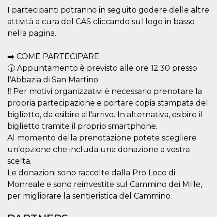
of bots try
I partecipanti potranno in seguito godere delle altre
access the s
Facebook a
attività a cura del CAS cliccando sul logo in basso
the behavi
profile ass
nella pagina.
with each d
cookie is d
after 10 day
➡️ COME PARTECIPARE
cookie is a
via Like an
🕞 Appuntamento è previsto alle ore 12:30 presso
Facebook b
and tags p
l'Abbazia di San Martino
on many di
‼️ Per motivi organizzativi è necessario prenotare la
websites.
propria partecipazione e portare copia stampata del
dpr
.facebook.com
1 week
permette d
controllare 
biglietto, da esibire all'arrivo. In alternativa, esibire il
funzione “S
su Faceboo
biglietto tramite il proprio smartphone.
pulsante “
Al momento della prenotazione potete scegliere
piace”, rac
le impostaz
un'opzione che includa una donazione a vostra
della lingu
permettono
scelta.
condividere
Le donazioni sono raccolte dalla Pro Loco di
pagina.
Monreale e sono reinvestite sul Cammino dei Mille,
fr
3 months
Contains b
Meta
and user u
Platform Inc.
per migliorare la sentieristica del Cammino.
ID combina
.facebook.com
used for ta
advertising