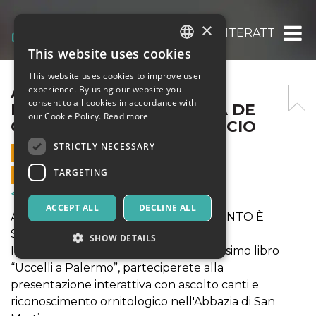
×
ATTIVITÀ ORNITOLOGICA INTERATTIVA NE
This website uses cookies
ITALIAN
This website uses cookies to improve user
ENGLISH
ATTIVITÀ ORNITOLOGICA
experience. By using our website you
consent to all cookies in accordance with
INTERATTIVA NELLA SALA DE
SPANISH
our Cookie Policy.
Read more
GREGORIO AL CASTELLACCIO
STRICTLY NECESSARY
21 MAY 2023 - 12:30
TARGETING
ONLINE SALES ENDED
Courses & Training
ACCEPT ALL
DECLINE ALL
A CAUSA DEL METEO AVVERSO L'EVENTO È
SPOSTATO IN ABBAZIA -
SHOW DETAILS
Insieme ad uno degli autori del nuovissimo libro
“Uccelli a Palermo”, parteciperete alla
presentazione interattiva con ascolto canti e
Strictly necessary
Targeting
riconoscimento ornitologico nell'Abbazia di San
Strictly necessary cookies allow core website