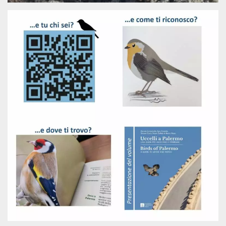
how it is
used can be
specific to
the site, but
a good
example is
maintaining
a logged-in
status for a
user
between
pages.
m
1 year 1
This cookie
Stripe
month
is generally
m.stripe.com
used for
performance
and
optimization
of payment
processing
services,
facilitating
caching of
content on
the browser
to make
pages load
faster.
CookieScriptConsent
4 weeks 2
This cookie
CookieScript
days
is used by
oooh.events