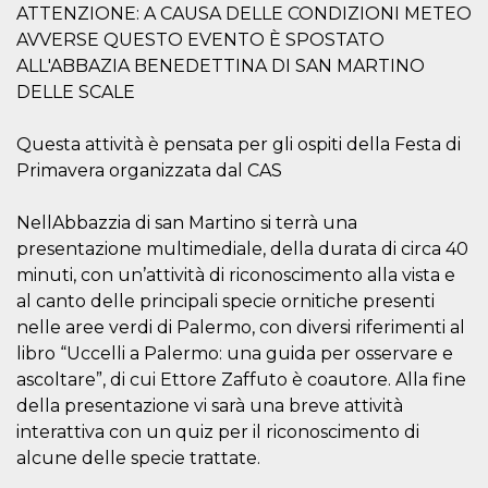
ATTENZIONE: A CAUSA DELLE CONDIZIONI METEO
AVVERSE QUESTO EVENTO È SPOSTATO
ALL'ABBAZIA BENEDETTINA DI SAN MARTINO
DELLE SCALE
Provider /
Questa attività è pensata per gli ospiti della Festa di
Name
Expiration
Descriptio
Domain
Primavera organizzata dal CAS
c_user
4 weeks 2
User Login 
Meta
days
Can be sess
Platform Inc.
persitent f
.facebook.com
NellAbbazzia di san Martino si terrà una
days
presentazione multimediale, della durata di circa 40
datr
2 years
This cookie
Meta
minuti, con un’attività di riconoscimento alla vista e
identifies t
Platform Inc.
browser
.facebook.com
al canto delle principali specie ornitiche presenti
connecting
nelle aree verdi di Palermo, con diversi riferimenti al
Facebook. I
directly tie
libro “Uccelli a Palermo: una guida per osservare e
individual
Facebook t
ascoltare”, di cui Ettore Zaffuto è coautore. Alla fine
user. Face
reports that
della presentazione vi sarà una breve attività
used to hel
interattiva con un quiz per il riconoscimento di
security an
suspicious 
alcune delle specie trattate.
activity, es
around det