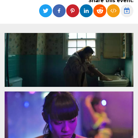
Share this event:
functionality such as user login and account
management. The website cannot be used
properly without strictly necessary cookies.
Provider /
Name
Expiration
Description
Domain
cf_clearance
1 year
This cookie
Cloudflare,
is used by
Inc.
the
.oooh.events
CloudFlare
service to
identify
trusted web
traffic and
override any
security
restrictions
based on
the visitor's
IP address. It
is essential
for
supporting a
website's
security
features and
in providing
protection
against
malicious