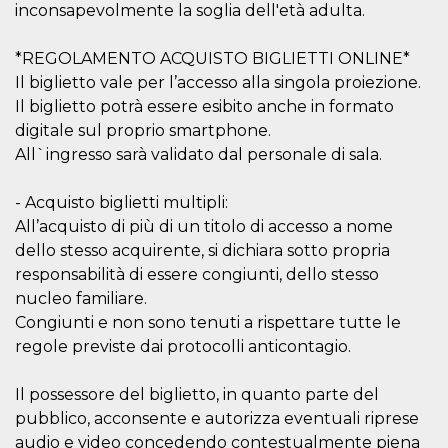
inconsapevolmente la soglia dell'età adulta.
Cookie-
Script.com
service to
remember
*REGOLAMENTO ACQUISTO BIGLIETTI ONLINE*
visitor
Il biglietto vale per l’accesso alla singola proiezione.
cookie
consent
Il biglietto potrà essere esibito anche in formato
preferences.
It is
digitale sul proprio smartphone.
necessary
for Cookie-
All`ingresso sarà validato dal personale di sala.
Script.com
cookie
banner to
- Acquisto biglietti multipli:
work
properly.
All’acquisto di più di un titolo di accesso a nome
dello stesso acquirente, si dichiara sotto propria
Storage declaration
responsabilità di essere congiunti, dello stesso
Storage
nucleo familiare.
Name
Description
type
Congiunti e non sono tenuti a rispettare tutte le
fbssls_314278995690155
Session
regole previste dai protocolli anticontagio.
storage
wpEmojiSettingsSupports
Session
storage
Il possessore del biglietto, in quanto parte del
pubblico, acconsente e autorizza eventuali riprese
cn_uc__
Local
storage
audio e video concedendo contestualmente piena