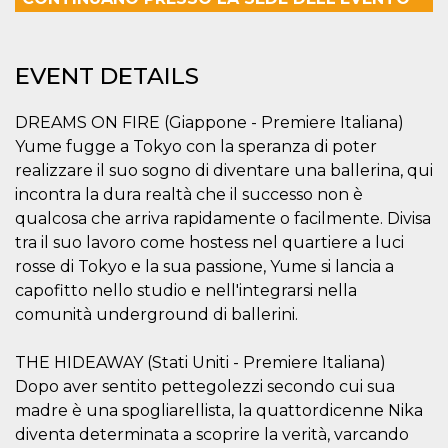
how it is
used can be
specific to
the site, but
a good
EVENT DETAILS
example is
maintaining
a logged-in
DREAMS ON FIRE (Giappone - Premiere Italiana)
status for a
user
Yume fugge a Tokyo con la speranza di poter
between
pages.
realizzare il suo sogno di diventare una ballerina, qui
incontra la dura realtà che il successo non è
m
1 year 1
This cookie
Stripe
month
is generally
m.stripe.com
qualcosa che arriva rapidamente o facilmente. Divisa
used for
performance
tra il suo lavoro come hostess nel quartiere a luci
and
optimization
rosse di Tokyo e la sua passione, Yume si lancia a
of payment
capofitto nello studio e nell'integrarsi nella
processing
services,
comunità underground di ballerini.
facilitating
caching of
content on
THE HIDEAWAY (Stati Uniti - Premiere Italiana)
the browser
to make
Dopo aver sentito pettegolezzi secondo cui sua
pages load
faster.
madre è una spogliarellista, la quattordicenne Nika
CookieScriptConsent
4 weeks 2
This cookie
diventa determinata a scoprire la verità, varcando
CookieScript
days
is used by
oooh.events