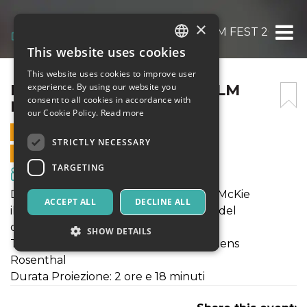
×
DREAMS ON FIRE | NÒT FILM FEST 2022
This website uses cookies
ITALIAN
This website uses cookies to improve user
ENGLISH
DREAMS ON FIRE | NÒT FILM
experience. By using our website you
consent to all cookies in accordance with
FEST 2022
SPANISH
our Cookie Policy.
Read more
27 AUGUST 2022 - 16:00
STRICTLY NECESSARY
ONLINE SALES ENDED
TARGETING
Movies & Media
DREAMS ON FIRE diretto da Philippe McKie
ACCEPT ALL
DECLINE ALL
il film sarà preceduto dalla proiezione del
cortometraggio
SHOW DETAILS
THE HIDEAWAY diretto da Jane Stephens
Rosenthal
Durata Proiezione: 2 ore e 18 minuti
Strictly necessary
Targeting
Strictly necessary cookies allow core website