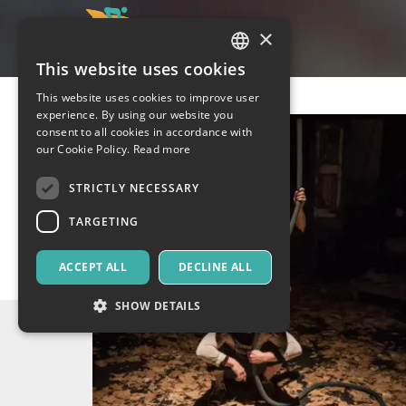
×
This website uses cookies
ITALIAN
This website uses cookies to improve user
ENGLISH
experience. By using our website you
consent to all cookies in accordance with
SPANISH
our Cookie Policy.
Read more
STRICTLY NECESSARY
TARGETING
ACCEPT ALL
DECLINE ALL
SHOW DETAILS
Strictly necessary
Targeting
Strictly necessary cookies allow core website