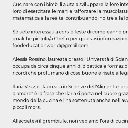
Cucinare con i bimbi li aiuta a sviluppare la loro in
loro di esercitare le mani e rafforzare la muscolatura
matematica alla realtà, contribuendo inoltre alla 
Se siete interessati a corsi o feste di compleanno p
qualche piccolo/a Chef o per qualsiasi informazion
foodeducationworld@gmail.com
Alessia Rossino, laureata presso l'Università di Sci
occupa da circa cinque anni di didattica e formazi
ricordi che profumano di cose buone e risate allegre
Ilaria Vezzoli, laureata in Scienze dell'Alimentazi
d'amore" è la frase che Ilaria si porta nel cuore gra
mondo della cucina e l'ha sostenuta anche nell'avv
piccoli morsi.
Allacciatevi il grembiule, non vediamo l'ora di cucin