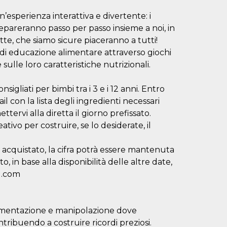
n’esperienza interattiva e divertente: i
repareranno passo per passo insieme a noi, in
e, che siamo sicure piaceranno a tutti!
i educazione alimentare attraverso giochi
sulle loro caratteristiche nutrizionali.
gliati per bimbi tra i 3 e i 12 anni. Entro
l con la lista degli ingredienti necessari
ttervi alla diretta il giorno prefissato.
tivo per costruire, se lo desiderate, il
 acquistato, la cifra potrà essere mantenuta
in base alla disponibilità delle altre date,
l.com
erimentazione e manipolazione dove
ntribuendo a costruire ricordi preziosi.