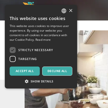
×
This website uses cookies
ITALIAN
This website uses cookies to improve user
ENGLISH
experience. By using our website you
consent to all cookies in accordance with
SPANISH
our Cookie Policy.
Read more
STRICTLY NECESSARY
TARGETING
ACCEPT ALL
DECLINE ALL
SHOW DETAILS
Strictly necessary
Targeting
Strictly necessary cookies allow core website