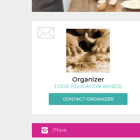
functionality such as user login and account
management. The website cannot be used
properly without strictly necessary cookies.
Provider /
Name
Expiration
Description
Domain
cf_clearance
1 year
This cookie
Cloudflare,
is used by
Inc.
the
.oooh.events
CloudFlare
service to
identify
trusted web
traffic and
override any
security
Organizer
restrictions
FOOD EDUCATION WORLD
based on
the visitor's
IP address. It
CONTACT ORGANIZER
is essential
for
supporting a
website's
security
features and
in providing
/?hl=it
protection
against
malicious