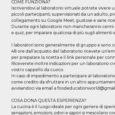
COME FUNZIONA?
Iscrivendovi al laboratorio virtuale potrete vivere u
piccoli partecipanti, supervisionati da un adulto, p
collegamento su Google Meet, gustose e sane ricett
Durante ogni laboratorio non mancheranno cenni d
e quiz, per imparare qualcosa di più sugli alimenti e 
I laboratori sono generalmente di gruppo e sono consi
48 ore dall’acquisto del laboratorio ricevete un’emai
per preparare la ricetta e il link personale per conne
Riceverete inoltre indicazioni per un laboratorio crea
vostro cappello da cuoco.
In caso di impedimento a partecipare al laboratorio
come credito da sfruttare in un altro appuntamento, 
avvisandoci via email a foodeducationworld@gmai
COSA DONA QUESTA ESPERIENZA?
La cucina è il luogo ideale per ogni genere di sp
sensazioni, emozioni, odori e sapori si mescolano co