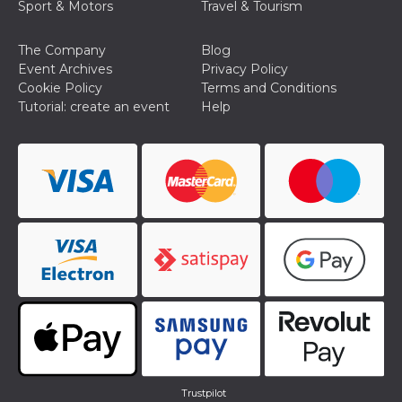
Sport & Motors
Travel & Tourism
Aiuta Goog
controllare
nuove
funzionalit
The Company
Blog
modifiche
Event Archives
Privacy Policy
dell'interfa
vengono m
Cookie Policy
Terms and Conditions
agli utenti
Tutorial: create an event
Help
nell'ambito 
e
implementa
graduali,
garantend
un'esperie
coerente p
determinat
utente dur
esperiment
Trustpilot