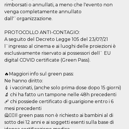
rimborsati o annullati, a meno che l'evento non
venga completamente annullato
dall'`organizzazione.
PROTOCOLLO ANTI-CONTAGIO:
Provider /
A seguito del Decreto Legge 105 del 23/07/21
Name
Expiration
Descriptio
Domain
l`ingresso al cinema e ai luoghi delle proiezioni è
c_user
4 weeks 2
User Login 
Meta
esclusivamente riservato ai possessori dell` EU
days
Can be sess
Platform Inc.
persitent f
.facebook.com
digital COVID certificate (Green Pass).
days
datr
2 years
This cookie
Meta
🔥Maggiori info sul green pass:
identifies t
Platform Inc.
browser
.facebook.com
Ne hanno diritto:
connecting
Facebook. I
💉 i vaccinati, (anche solo prima dose dopo 15 giorni)
directly tie
🔬 chi ha fatto un tampone nelle 48h precedenti
individual
Facebook t
🩹 chi possiede certificato di guarigione entro i 6
user. Face
reports that
mesi precedenti
used to hel
security an
🙅🙅‍♂️Il green pass non è richiesto ai bambini al di
suspicious 
sotto dei 12 anni e ai soggetti esenti sulla base di
activity, es
around det