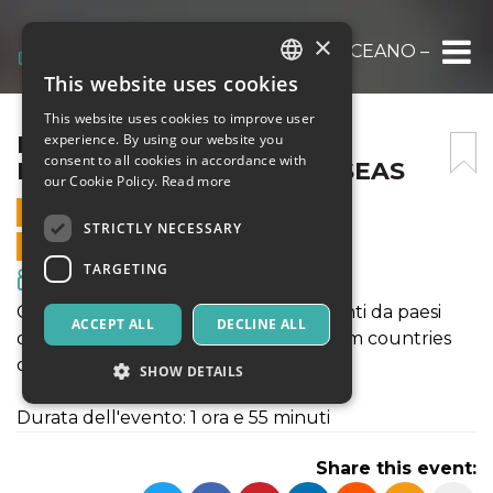
×
NÒT FILM FEST | D’OLTREOCEANO – OVER
This website uses cookies
ITALIAN
This website uses cookies to improve user
ENGLISH
NÒT FILM FEST |
experience. By using our website you
consent to all cookies in accordance with
D’OLTREOCEANO – OVERSEAS
SPANISH
our Cookie Policy.
Read more
26 AUGUST 2021 - 16:00
STRICTLY NECESSARY
ONLINE SALES ENDED
TARGETING
Movies & Media
Collezione di cortometraggi provenienti da paesi
ACCEPT ALL
DECLINE ALL
oltreoceano. A collection of shorts from countries
overseas.
SHOW DETAILS
Durata dell'evento: 1 ora e 55 minuti
Strictly necessary
Targeting
Share this event:
Strictly necessary cookies allow core website