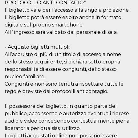
PROTOCOLLO ANTI CONTAGIO*
Cookie-
Script.com
Il biglietto vale per l’accesso alla singola proiezione.
service to
Il biglietto potrà essere esibito anche in formato
remember
visitor
digitale sul proprio smartphone.
cookie
consent
All`ingresso sarà validato dal personale di sala.
preferences.
It is
necessary
- Acquisto biglietti multipli:
for Cookie-
Script.com
All’acquisto di più di un titolo di accesso a nome
cookie
banner to
dello stesso acquirente, si dichiara sotto propria
work
responsabilità di essere congiunti, dello stesso
properly.
nucleo familiare.
Storage declaration
Congiunti e non sono tenuti a rispettare tutte le
Storage
regole previste dai protocolli anticontagio.
Name
Description
type
fbssls_314278995690155
Session
Il possessore del biglietto, in quanto parte del
storage
pubblico, acconsente e autorizza eventuali riprese
wpEmojiSettingsSupports
Session
audio e video concedendo contestualmente piena
storage
liberatoria per qualsiasi utilizzo.
cn_uc__
Local
storage
I biglietti acquistati online non possono essere