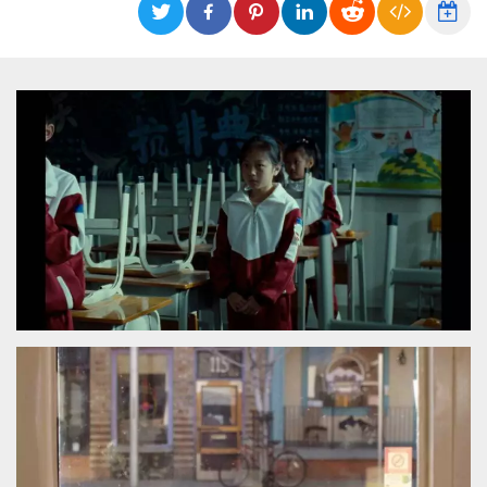
functionality such as user login and account
management. The website cannot be used
properly without strictly necessary cookies.
Provider /
Name
Expiration
Description
Domain
cf_clearance
1 year
This cookie
Cloudflare,
is used by
Inc.
the
.oooh.events
CloudFlare
service to
identify
trusted web
traffic and
override any
security
restrictions
based on
the visitor's
IP address. It
is essential
for
supporting a
website's
security
features and
in providing
protection
against
malicious