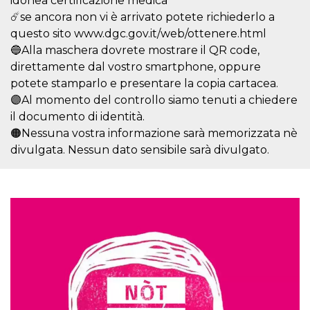
idonea certificazione medica
of bots try
access the s
☄️se ancora non vi è arrivato potete richiederlo a
Facebook a
questo sito www.dgc.gov.it/web/ottenere.html
the behavi
profile ass
🔵Alla maschera dovrete mostrare il QR code,
with each d
cookie is d
direttamente dal vostro smartphone, oppure
after 10 day
cookie is a
potete stamparlo e presentare la copia cartacea.
via Like an
🟣Al momento del controllo siamo tenuti a chiedere
Facebook b
and tags p
il documento di identità.
on many di
websites.
🟠Nessuna vostra informazione sarà memorizzata nè
divulgata. Nessun dato sensibile sarà divulgato.
dpr
.facebook.com
1 week
permette d
controllare 
funzione “S
su Faceboo
pulsante “
piace”, rac
le impostaz
della lingu
permettono
condividere
pagina.
fr
3 months
Contains b
Meta
and user u
Platform Inc.
ID combina
.facebook.com
used for ta
advertising