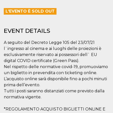
how it is
used can be
specific to
L'EVENTO È SOLD OUT
the site, but
a good
example is
maintaining
a logged-in
EVENT DETAILS
status for a
user
between
pages.
A seguito del Decreto Legge 105 del 23/07/21
l`ingresso al cinema e ai luoghi delle proiezioni è
m
1 year 1
This cookie
Stripe
month
is generally
m.stripe.com
esclusivamente riservato ai possessori dell` EU
used for
performance
digital COVID certificate (Green Pass).
and
Nel rispetto delle normative covid-19, promuoviamo
optimization
of payment
un biglietto in prevendita con ticketing online.
processing
services,
L’acquisto online sarà disponibile fino a pochi minuti
facilitating
caching of
prima dell’evento.
content on
Tutti i posti saranno distanziati come previsto dalla
the browser
to make
normativa vigente.
pages load
faster.
*REGOLAMENTO ACQUISTO BIGLIETTI ONLINE E
CookieScriptConsent
4 weeks 2
This cookie
CookieScript
days
is used by
oooh.events