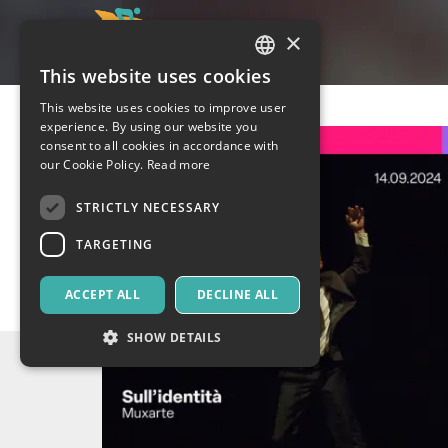
×
This website uses cookies
ITALIAN
This website uses cookies to improve user
ENGLISH
experience. By using our website you
consent to all cookies in accordance with
SPANISH
our Cookie Policy.
Read more
STRICTLY NECESSARY
TARGETING
ACCEPT ALL
DECLINE ALL
SHOW DETAILS
Strictly necessary
Targeting
Strictly necessary cookies allow core website