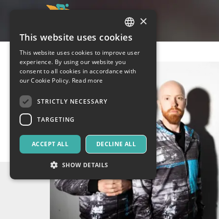
×
This website uses cookies
ITALIAN
This website uses cookies to improve user
ENGLISH
experience. By using our website you
consent to all cookies in accordance with
SPANISH
our Cookie Policy.
Read more
STRICTLY NECESSARY
TARGETING
ACCEPT ALL
DECLINE ALL
SHOW DETAILS
Strictly necessary
Targeting
Strictly necessary cookies allow core website