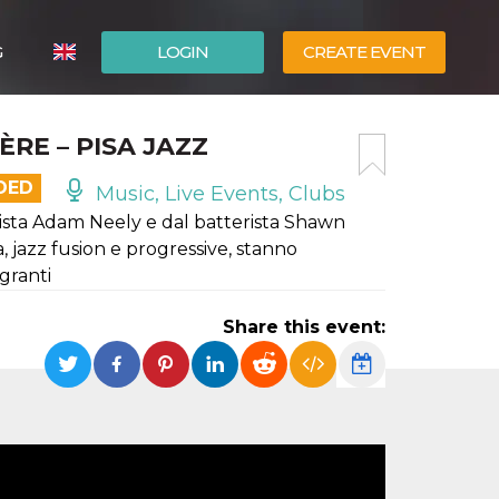
G
LOGIN
CREATE EVENT
ITALIANO
RE – PISA JAZZ
ESPAÑOL
DED
Music, Live Events, Clubs
sista Adam Neely e dal batterista Shawn
, jazz fusion e progressive, stanno
granti
Share this event: