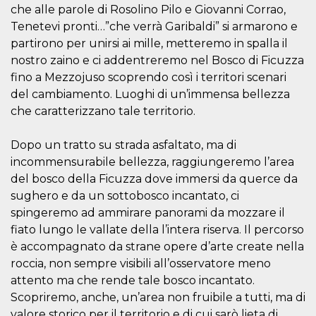
of bots try
che alle parole di Rosolino Pilo e Giovanni Corrao,
access the s
Facebook a
Tenetevi pronti…”che verrà Garibaldi” si armarono e
the behavi
partirono per unirsi ai mille, metteremo in spalla il
profile ass
with each d
nostro zaino e ci addentreremo nel Bosco di Ficuzza
cookie is d
after 10 day
fino a Mezzojuso scoprendo così i territori scenari
cookie is a
via Like an
del cambiamento. Luoghi di un’immensa bellezza
Facebook b
che caratterizzano tale territorio.
and tags p
on many di
websites.
Dopo un tratto su strada asfaltato, ma di
dpr
.facebook.com
1 week
permette d
incommensurabile bellezza, raggiungeremo l’area
controllare 
funzione “S
del bosco della Ficuzza dove immersi da querce da
su Faceboo
pulsante “
sughero e da un sottobosco incantato, ci
piace”, rac
spingeremo ad ammirare panorami da mozzare il
le impostaz
della lingu
fiato lungo le vallate della l’intera riserva. Il percorso
permettono
condividere
è accompagnato da strane opere d’arte create nella
pagina.
roccia, non sempre visibili all’osservatore meno
fr
3 months
Contains b
Meta
attento ma che rende tale bosco incantato.
and user u
Platform Inc.
ID combina
.facebook.com
Scopriremo, anche, un’area non fruibile a tutti, ma di
used for ta
advertising
valore storico per il territorio e di cui sarò lieta di