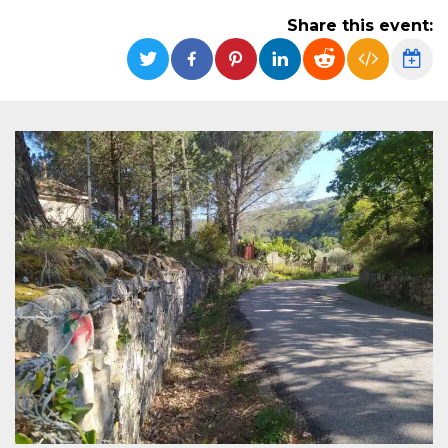
functionality such as user login and account
Share this event:
management. The website cannot be used
properly without strictly necessary cookies.
Provider /
Name
Expiration
Description
Domain
cf_clearance
1 year
This cookie
Cloudflare,
is used by
Inc.
the
.oooh.events
CloudFlare
service to
identify
trusted web
traffic and
override any
security
restrictions
based on
the visitor's
IP address. It
is essential
for
supporting a
website's
security
features and
in providing
protection
against
malicious