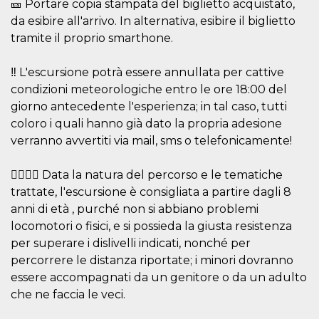
and bots. T
🎫 Portare copia stampata del biglietto acquistato,
beneficial f
da esibire all'arrivo. In alternativa, esibire il biglietto
website, in
to make va
tramite il proprio smarthone.
reports on 
of their we
‼️ L'escursione potrà essere annullata per cattive
_cfuvid
.hubspot.com
Session
This cookie
used for p
condizioni meteorologiche entro le ore 18:00 del
of tracking
across sess
giorno antecedente l'esperienza; in tal caso, tutti
optimize u
experience
coloro i quali hanno già dato la propria adesione
maintainin
verranno avvertiti via mail, sms o telefonicamente!
session
consistenc
providing
personaliz
🚶‍♂️🚶‍♀️ Data la natura del percorso e le tematiche
services.
trattate, l'escursione è consigliata a partire dagli 8
YSC
Session
This cookie 
Google LLC
anni di età , purché non si abbiano problemi
by YouTube
.youtube.com
track views
locomotori o fisici, e si possieda la giusta resistenza
embedded
per superare i dislivelli indicati, nonché per
videos.
percorrere le distanza riportate; i minori dovranno
VISITOR_INFO1_LIVE
5 months
This cookie 
Google LLC
4 weeks
by Youtube
.youtube.com
essere accompagnati da un genitore o da un adulto
keep track 
preferences
che ne faccia le veci.
Youtube vi
embedded 