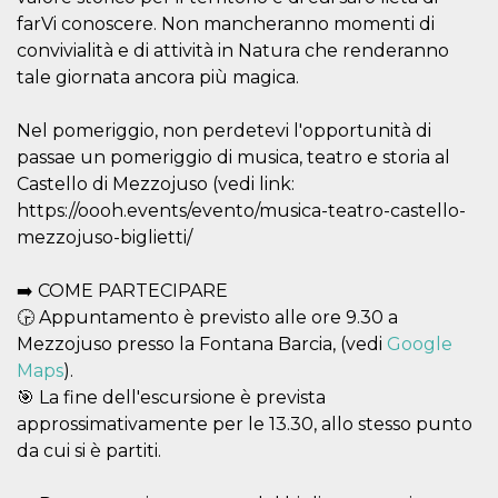
farVi conoscere. Non mancheranno momenti di
oo
5 years
Ad optout 
Meta
Platform Inc.
convivialità e di attività in Natura che renderanno
.facebook.com
tale giornata ancora più magica.
sb
2 years
Facebook 
Meta
identificati
Platform Inc.
authenticat
.facebook.com
Nel pomeriggio, non perdetevi l'opportunità di
marketing,
other Face
passae un pomeriggio di musica, teatro e storia al
specific fu
Castello di Mezzojuso (vedi link:
cookies.
https://oooh.events/evento/musica-teatro-castello-
usida
.facebook.com
Session
raccoglie
informazion
mezzojuso-biglietti/
browser
dell'utente
dell'identif
➡️ COME PARTECIPARE
univoco, ut
per persona
🕞 Appuntamento è previsto alle ore 9.30 a
la pubblici
gli utenti
Mezzojuso presso la Fontana Barcia, (vedi
Google
Maps
).
xs
3 months
Used to ma
Meta
a session
Platform Inc.
🎯 La fine dell'escursione è prevista
.facebook.com
approssimativamente per le 13.30, allo stesso punto
__cf_bm
29
This cookie
Cloudflare
da cui si è partiti.
minutes
used to
Inc.
58
distinguish
.hubspot.com
seconds
between h