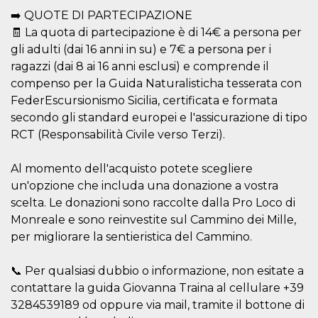
Aiuta Goog
➡️ QUOTE DI PARTECIPAZIONE
controllare
nuove
🧾 La quota di partecipazione è di 14€ a persona per
funzionalit
modifiche
gli adulti (dai 16 anni in su) e 7€ a persona per i
dell'interfa
vengono m
ragazzi (dai 8 ai 16 anni esclusi) e comprende il
agli utenti
compenso per la Guida Naturalisticha tesserata con
nell'ambito 
e
FederEscursionismo Sicilia, certificata e formata
implementa
graduali,
secondo gli standard europei e l'assicurazione di tipo
garantend
RCT (Responsabilità Civile verso Terzi).
un'esperie
coerente p
determinat
utente dur
Al momento dell'acquisto potete scegliere
esperiment
un'opzione che includa una donazione a vostra
scelta. Le donazioni sono raccolte dalla Pro Loco di
Monreale e sono reinvestite sul Cammino dei Mille,
per migliorare la sentieristica del Cammino.
📞 Per qualsiasi dubbio o informazione, non esitate a
contattare la guida Giovanna Traina al cellulare +39
3284539189 od oppure via mail, tramite il bottone di