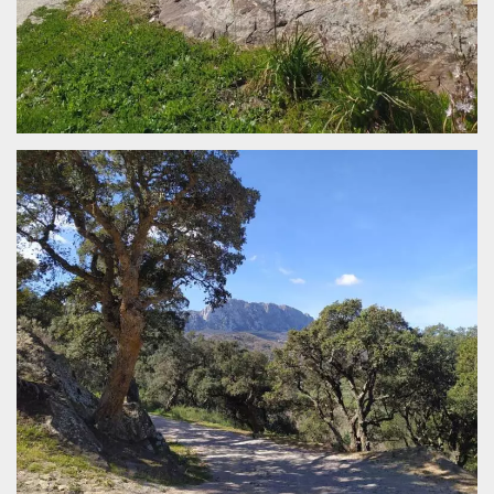
how it is
used can be
specific to
the site, but
a good
example is
maintaining
a logged-in
status for a
user
between
pages.
m
1 year 1
This cookie
Stripe
month
is generally
m.stripe.com
used for
performance
and
optimization
of payment
processing
services,
facilitating
caching of
content on
the browser
to make
pages load
faster.
CookieScriptConsent
4 weeks 2
This cookie
CookieScript
days
is used by
oooh.events