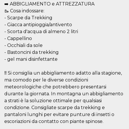
sites;it can
➡️ ABBIGLIAMENTO e ATTREZZATURA
determine
whether th
🥾 Cosa indossare:
website visi
- Scarpe da Trekking
using the 
old version
- Giacca antipioggia/antivento
Youtube int
- Scorta d'acqua di almeno 2 litri
VISITOR_PRIVACY_METADATA
5 months
This cookie
YouTube
- Cappellino
4 weeks
used to sto
.youtube.com
user's cons
- Occhiali da sole
and privac
choices for 
- Bastoncini da trekking
interaction
the site. It
- gel mani disinfettante
data on th
visitor's co
regarding v
‼️ Si consiglia un abbigliamento adatto alla stagione,
privacy pol
and setting
ma comodo per le diverse condizioni
ensuring th
meteorologiche che potrebbero presentarsi
their prefe
are honore
durante la giornata. In montagna un abbigliamento
future sess
a strati è la soluzione ottimale per qualsiasi
__Secure-ROLLOUT_TOKEN
.youtube.com
5 months
Utilizzato 
4 weeks
YouTube p
condizione. Consigliate scarpe da trekking e
gestire
pantaloni lunghi per evitare punture di insetti o
l'implemen
e la
escoriazioni da contatto con piante spinose.
sperimenta
delle funzio