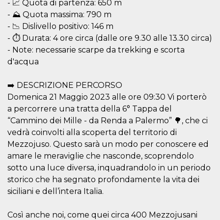
- 📈 Quota di partenza: 650 m
- ⛰️ Quota massima: 790 m
- 📉 Dislivello positivo: 146 m
- ⏱️ Durata: 4 ore circa (dalle ore 9.30 alle 13.30 circa)
- Note: necessarie scarpe da trekking e scorta
d'acqua
Provider /
Name
Expiration
Descriptio
Domain
➡️ DESCRIZIONE PERCORSO
c_user
4 weeks 2
User Login 
Meta
days
Can be sess
Platform Inc.
Domenica 21 Maggio 2023 alle ore 09:30 Vi porterò
persitent f
.facebook.com
days
a percorrere una tratta della 6° Tappa del
datr
2 years
This cookie
“Cammino dei Mille - da Renda a Palermo” 🌳, che ci
Meta
identifies t
Platform Inc.
vedrà coinvolti alla scoperta del territorio di
browser
.facebook.com
connecting
Mezzojuso. Questo sarà un modo per conoscere ed
Facebook. I
directly tie
amare le meraviglie che nasconde, scoprendolo
individual
sotto una luce diversa, inquadrandolo in un periodo
Facebook t
user. Face
storico che ha segnato profondamente la vita dei
reports that
used to hel
siciliani e dell’intera Italia.
security an
suspicious 
activity, es
Così anche noi, come quei circa 400 Mezzojusani
around det