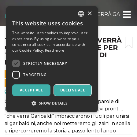
×
TENETEVI PRONTI… “CHE VERRÀ GARIBALD
This website uses cookies
ITALIAN
This website uses cookies to improve user
ENGLISH
TENETEVI PRONTI… “CHE VERRÀ
experience. By using our website you
consent to all cookies in accordance with
GARIBALDI”… ESCURSIONE PER
SPANISH
our Cookie Policy.
Read more
TUTTI NELLA RNO BOSCO DI
FICUZZA
STRICTLY NECESSARY
21 MAY 2023 - 09:30
TARGETING
ONLINE SALES ENDED
ACCEPT ALL
DECLINE ALL
Excursions & Guided Tours
Come i circa 400 Mezzojusani che alle parole di
SHOW DETAILS
Rosolino Pilo e Giovanni Corrao, Tenetevi pronti…
"che verrà Garibaldi" imbracciarono i fucili per unirsi
ai garibaldini, anche noi metteremo gli zaini in spalla
Strictly necessary
Targeting
e ripercorreremo la storia a passo lento lungo
Strictly necessary cookies allow core website