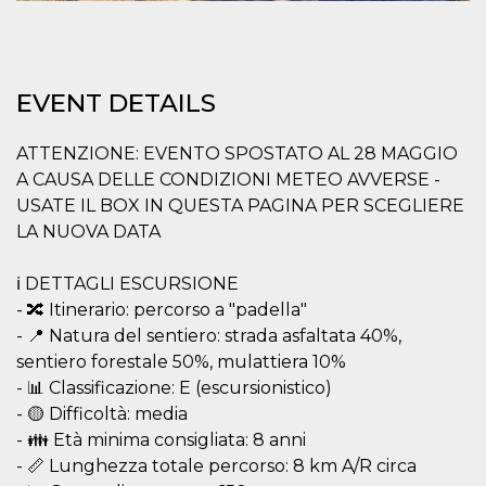
Cookie-
Script.com
service to
remember
visitor
cookie
EVENT DETAILS
consent
preferences.
It is
necessary
ATTENZIONE: EVENTO SPOSTATO AL 28 MAGGIO
for Cookie-
A CAUSA DELLE CONDIZIONI METEO AVVERSE -
Script.com
cookie
USATE IL BOX IN QUESTA PAGINA PER SCEGLIERE
banner to
work
LA NUOVA DATA
properly.
Storage declaration
ℹ️ DETTAGLI ESCURSIONE
- 🔀 Itinerario: percorso a "padella"
Storage
Name
Description
type
- 📍 Natura del sentiero: strada asfaltata 40%,
sentiero forestale 50%, mulattiera 10%
fbssls_314278995690155
Session
storage
- 📊 Classificazione: E (escursionistico)
wpEmojiSettingsSupports
Session
- 🟡 Difficoltà: media
storage
- 👪 Età minima consigliata: 8 anni
cn_uc__
Local
- 📏 Lunghezza totale percorso: 8 km A/R circa
storage