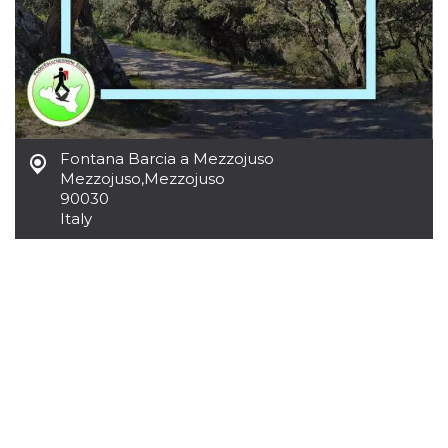
Fontana Barcia a Mezzojuso
Mezzojuso
,
Mezzojuso
90030
Italy