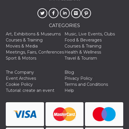
oo
5 years
Ad optout 
Meta
Platform Inc.
.facebook.com
sb
2 years
Facebook 
Meta
CATEGORIES
identificati
Platform Inc.
authenticat
.facebook.com
Art, Exhibitions & Museums
Music, Live Events, Clubs
marketing,
other Face
Courses & Training
Food & Beverages
specific fu
Movies & Media
Courses & Training
cookies.
Meetings, Fairs, Conferences
Health & Wellness
usida
.facebook.com
Session
raccoglie
Sport & Motors
Travel & Tourism
informazion
browser
dell'utente
The Company
Blog
dell'identif
univoco, ut
Event Archives
Privacy Policy
per persona
Cookie Policy
Terms and Conditions
la pubblici
gli utenti
Tutorial: create an event
Help
xs
3 months
Used to ma
Meta
a session
Platform Inc.
.facebook.com
__cf_bm
29
This cookie
Cloudflare
minutes
used to
Inc.
58
distinguish
.hubspot.com
seconds
between h