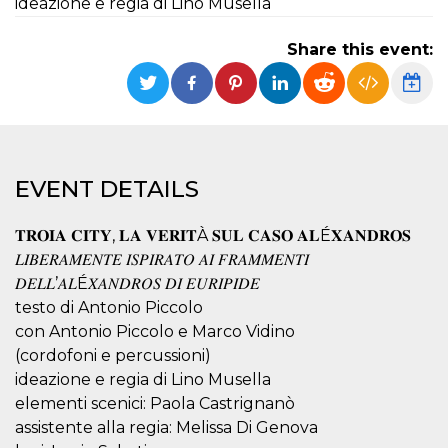
ideazione e regia di Lino Musella
functionality such as user login and account
management. The website cannot be used
properly without strictly necessary cookies.
Share this event:
Provider /
Name
Expiration
Description
Domain
cf_clearance
1 year
This cookie
Cloudflare,
is used by
Inc.
the
.oooh.events
CloudFlare
service to
EVENT DETAILS
identify
trusted web
traffic and
override any
𝐓𝐑𝐎𝐈𝐀 𝐂𝐈𝐓𝐘, 𝐋𝐀 𝐕𝐄𝐑𝐈𝐓À 𝐒𝐔𝐋 𝐂𝐀𝐒𝐎 𝐀𝐋É𝐗𝐀𝐍𝐃𝐑𝐎𝐒
security
𝐿𝐼𝐵𝐸𝑅𝐴𝑀𝐸𝑁𝑇𝐸 𝐼𝑆𝑃𝐼𝑅𝐴𝑇𝑂 𝐴𝐼 𝐹𝑅𝐴𝑀𝑀𝐸𝑁𝑇𝐼
restrictions
based on
𝐷𝐸𝐿𝐿’𝐴𝐿É𝑋𝐴𝑁𝐷𝑅𝑂𝑆 𝐷𝐼 𝐸𝑈𝑅𝐼𝑃𝐼𝐷𝐸
the visitor's
IP address. It
testo di Antonio Piccolo
is essential
con Antonio Piccolo e Marco Vidino
for
supporting a
(cordofoni e percussioni)
website's
security
ideazione e regia di Lino Musella
features and
in providing
elementi scenici: Paola Castrignanò
protection
assistente alla regia: Melissa Di Genova
against
malicious