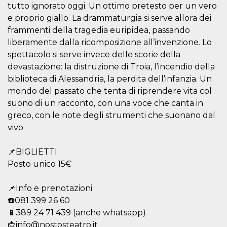
tutto ignorato oggi. Un ottimo pretesto per un vero
how it is
used can be
e proprio giallo. La drammaturgia si serve allora dei
specific to
the site, but
frammenti della tragedia euripidea, passando
a good
example is
liberamente dalla ricomposizione all’invenzione. Lo
maintaining
spettacolo si serve invece delle scorie della
a logged-in
status for a
devastazione: la distruzione di Troia, l’incendio della
user
between
biblioteca di Alessandria, la perdita dell’infanzia. Un
pages.
mondo del passato che tenta di riprendere vita col
m
1 year 1
This cookie
Stripe
suono di un racconto, con una voce che canta in
month
is generally
m.stripe.com
used for
greco, con le note degli strumenti che suonano dal
performance
vivo.
and
optimization
of payment
processing
📌BIGLIETTI
services,
facilitating
Posto unico 15€
caching of
content on
the browser
📌Info e prenotazioni
to make
pages load
☎️081 399 26 60
faster.
📱389 24 71 439 (anche whatsapp)
CookieScriptConsent
4 weeks 2
This cookie
CookieScript
📩info@nostosteatro.it
days
is used by
oooh.events