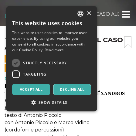
×
TROIA CITY, LA VERITÀ SUL CASO ALEXAN
This website uses cookies
ITALIAN
This website uses cookies to improve user
ENGLISH
TROIA CITY, LA VERITÀ SUL CASO
experience. By using our website you
consent to all cookies in accordance with
ALEXANDROS
SPANISH
our Cookie Policy.
Read more
5 FEBRUARY 2023 - 19:00
STRICTLY NECESSARY
ONLINE SALES ENDED
TARGETING
Art, Exhibitions & Museums
𝗗𝗢𝗠𝗘𝗡𝗜𝗖𝗔 𝟱 𝗙𝗘𝗕𝗕𝗥𝗔𝗜𝗢 𝗢𝗥𝗘 𝟭𝟵
ACCEPT ALL
DECLINE ALL
𝐓𝐑𝐎𝐈𝐀 𝐂𝐈𝐓𝐘, 𝐋𝐀 𝐕𝐄𝐑𝐈𝐓À 𝐒𝐔𝐋 𝐂𝐀𝐒𝐎 𝐀𝐋É𝐗𝐀𝐍𝐃𝐑𝐎𝐒
𝐿𝐼𝐵𝐸𝑅𝐴𝑀𝐸𝑁𝑇𝐸 𝐼𝑆𝑃𝐼𝑅𝐴𝑇𝑂 𝐴𝐼 𝐹𝑅𝐴𝑀𝑀𝐸𝑁𝑇𝐼
SHOW DETAILS
𝐷𝐸𝐿𝐿’𝐴𝐿É𝑋𝐴𝑁𝐷𝑅𝑂𝑆 𝐷𝐼 𝐸𝑈𝑅𝐼𝑃𝐼𝐷𝐸
testo di Antonio Piccolo
con Antonio Piccolo e Marco Vidino
Strictly necessary
Targeting
(cordofoni e percussioni)
Strictly necessary cookies allow core website