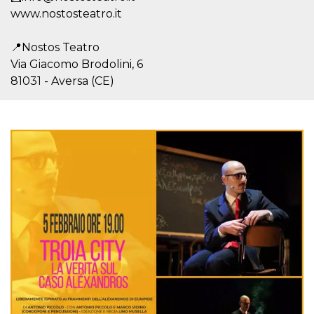
Cookie-
www.nostosteatro.it
Script.com
service to
remember
📍Nostos Teatro
visitor
cookie
Via Giacomo Brodolini, 6
consent
preferences.
81031 - Aversa (CE)
It is
necessary
for Cookie-
Script.com
cookie
banner to
work
properly.
Storage declaration
Storage
Name
Description
type
fbssls_314278995690155
Session
storage
wpEmojiSettingsSupports
Session
storage
cn_uc__
Local
storage