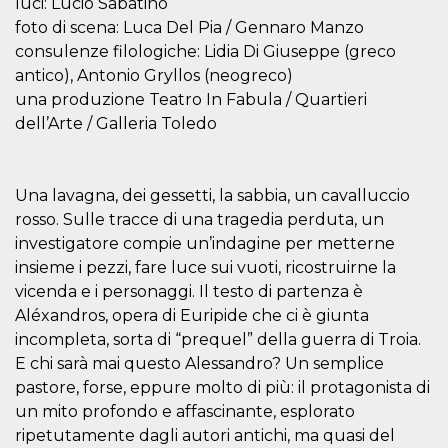
luci: Lucio Sabatino
visitors.
foto di scena: Luca Del Pia / Gennaro Manzo
wordpress_test_cookie
Session
Used on
Automattic
consulenze filologiche: Lidia Di Giuseppe (greco
sites built
Inc.
with
.oooh.events
antico), Antonio Gryllos (neogreco)
Wordpress.
Tests
una produzione Teatro In Fabula / Quartieri
whether or
dell’Arte / Galleria Toledo
not the
browser has
cookies
enabled
PHPSESSID
Session
Cookie
Una lavagna, dei gessetti, la sabbia, un cavalluccio
PHP.net
generated
oooh.events
rosso. Sulle tracce di una tragedia perduta, un
by
applications
investigatore compie un’indagine per metterne
based on
the PHP
insieme i pezzi, fare luce sui vuoti, ricostruirne la
language.
vicenda e i personaggi. Il testo di partenza è
This is a
general
Aléxandros, opera di Euripide che ci è giunta
purpose
identifier
incompleta, sorta di “prequel” della guerra di Troia.
used to
maintain
E chi sarà mai questo Alessandro? Un semplice
user session
pastore, forse, eppure molto di più: il protagonista di
variables. It
is normally a
un mito profondo e affascinante, esplorato
random
generated
ripetutamente dagli autori antichi, ma quasi del
number,