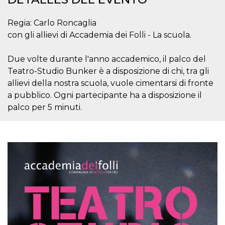
Cookies estrictamente necesarias
Cookies de preferencias
Regia: Carlo Roncaglia
con gli allievi di Accademia dei Folli - La scuola.
Las cookies estrictamente necesarias permiten
la funcionalidad principal del sitio web, como
el inicio de sesión de usuario y la gestión de
Due volte durante l'anno accademico, il palco del
cuentas. El sitio web no se puede utilizar
correctamente sin las cookies estrictamente
Teatro-Studio Bunker è a disposizione di chi, tra gli
necesarias.
allievi della nostra scuola, vuole cimentarsi di fronte
Proveedor /
Nombre
Vencimiento
Descripción
a pubblico. Ogni partecipante ha a disposizione il
Dominio
palco per 5 minuti.
cf_clearance
1 año
Esta cookie es
Cloudflare,
utilizada por el
Inc.
servicio
.oooh.events
CloudFlare para
identificar el
tráfico web de
confianza y
anular cualquier
restricción de
seguridad
basada en la
dirección IP del
visitante. Es
esencial para
apoyar las
funciones de
seguridad de un