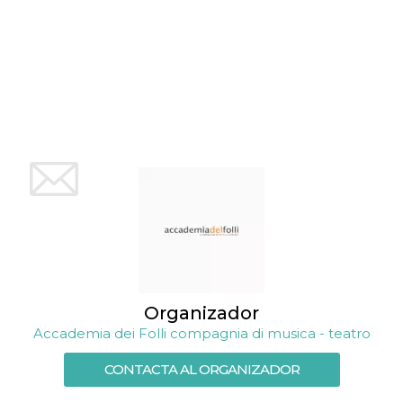
azar, la forma en
que se usa
puede ser
específico del
sitio, pero un
buen ejemplo es
mantener un
estado de inicio
de sesión para
un usuario entre
páginas.
m
1 año 1 mes
Esta cookie se
Stripe
utiliza
m.stripe.com
generalmente
para el
rendimiento y la
optimización de
los servicios de
procesamiento
de pagos,
facilitando el
almacenamiento
de contenidos
en el navegador
Organizador
para hacer que
las páginas se
Accademia dei Folli compagnia di musica - teatro
carguen más
rápido.
CONTACTA AL ORGANIZADOR
CookieScriptConsent
4 semanas 2
El servicio
CookieScript
días
Cookie-
oooh.events