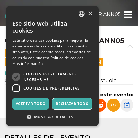
×
CHIE’DISCENA? – BUNKER ANN05
Ese sitio web utiliza
ITALIAN
cookies
ENGLISH
CHIE’DISCENA? – BUNKER ANN05
Este sitio web usa cookies para mejorar la
experiencia del usuario. Al utilizar nuestro
SPANISH
sitio web, usted acepta todas las cookies de
26 MAYO 2025 - 21:00
acuerdo con nuestra Política de cookies.
LAS VENTAS EN LÍNEA TERMINARON
Más información
Arte, Exposiciones, Museos
COOKIES ESTRICTAMENTE
NECESARIAS
con gli allievi di Accademia dei Folli - La scuola.
COOKIES DE PREFERENCIAS
Compartir este evento:
ACEPTAR TODO
RECHAZAR TODO
MOSTRAR DETALLES
DETALLES DEL EVENTO