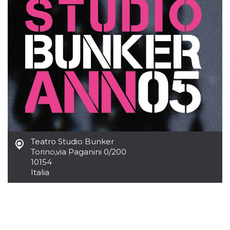
sitio web y
proporcionar
protección
contra visitantes
maliciosos.
wordpress_test_cookie
Sesión
Se utiliza en
Automattic
sitios creados
Inc.
con Wordpress.
.oooh.events
Comprueba si el
navegador tiene
habilitadas las
cookies
PHPSESSID
Sesión
Cookie
PHP.net
generada por
oooh.events
aplicaciones
basadas en el
lenguaje PHP.
Teatro Studio Bunker
Este es un
Torino
,
via Paganini 0/200
identificador de
propósito
10154
general que se
Italia
utiliza para
mantener las
variables de
sesión del
usuario.
Normalmente es
un número
generado al