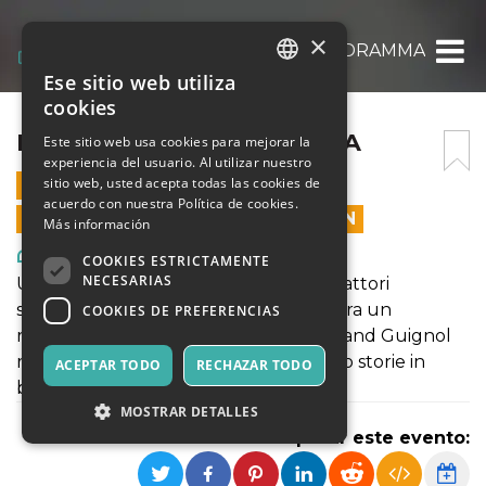
×
FACCIAMO RADIODRAMMA
Ese sitio web utiliza
ITALIAN
cookies
ENGLISH
FACCIAMO RADIODRAMMA
Este sitio web usa cookies para mejorar la
experiencia del usuario. Al utilizar nuestro
SPANISH
sitio web, usted acepta todas las cookies de
20 FEBRERO 2021 - 20:00
acuerdo con nuestra Política de cookies.
LAS VENTAS EN LÍNEA TERMINARON
Más información
Arte, Exposiciones, Museos
COOKIES ESTRICTAMENTE
NECESARIAS
Uno spettacolo da ascoltare. Quattro attori
scalcinati ed un goffissimo rumorista, tra un
COOKIES DE PREFERENCIAS
radiodramma dei Fratelli Marx e un Grand Guignol
raccontano le loro nevrosi intrecciando storie in
ACEPTAR TODO
RECHAZAR TODO
bilico fra realtà e finzione.
MOSTRAR DETALLES
Compartir este evento: