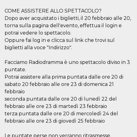
azar, la forma en
que se usa
puede ser
COME ASSISTERE ALLO SPETTACOLO?
específico del
sitio, pero un
Dopo aver acquistato i biglietti, il 20 febbraio alle 20,
buen ejemplo es
torna sulla pagina dell'evento, effettua il login e
mantener un
estado de inicio
potrai vedere lo spettacolo.
de sesión para
un usuario entre
Oppure fai log in e clicca sul link che trovi sul
páginas.
biglietti alla voce "Indirizzo".
m
1 año 1 mes
Esta cookie se
Stripe
utiliza
m.stripe.com
generalmente
Facciamo Radiodramma è uno spettacolo diviso in 3
para el
puntate.
rendimiento y la
optimización de
Potrai assistere alla prima puntata dalle ore 20 di
los servicios de
procesamiento
sabato 20 febbraio alle ore 23 di domenica 21
de pagos,
facilitando el
febbraio
almacenamiento
seconda puntata dalle ore 20 di lunedì 22 del
de contenidos
en el navegador
febbraio alle ore 23 di martedì 23 febbraio
para hacer que
las páginas se
terza puntata dalle ore 20 di mercoledì 24 del
carguen más
febbraio alle ore 23 di giovedì 25 febbraio
rápido.
CookieScriptConsent
4 semanas 2
El servicio
CookieScript
días
Cookie-
oooh.events
Le puntate perse non verranno ritrasmesse.