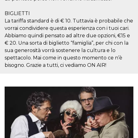
Script.com
utiliza esta
cookie para
BIGLIETTI
recordar las
preferencias de
La tariffa standard è di € 10. Tuttavia è probabile che
consentimiento
de cookies de
vorrai condividere questa esperienza con i tuoi cari.
los visitantes. Es
Abbiamo quindi pensato ad altre due opzioni, €15 e
necesario que el
banner de
€ 20. Una sorta di biglietto “famiglia”, per chi con la
cookies de
Cookie-
sua generosità vorrà sostenere la cultura e lo
Script.com
funcione
spettacolo. Mai come in questo momento ce n’è
correctamente.
bisogno. Grazie a tutti, ci vediamo ON AIR!
Declaración de almacenamiento
Tipo de
Nombre
Descripción
almacenamiento
fbssls_314278995690155
Almacenamiento
de sesión
wpEmojiSettingsSupports
Almacenamiento
de sesión
cn_uc__
Almacenamiento
local