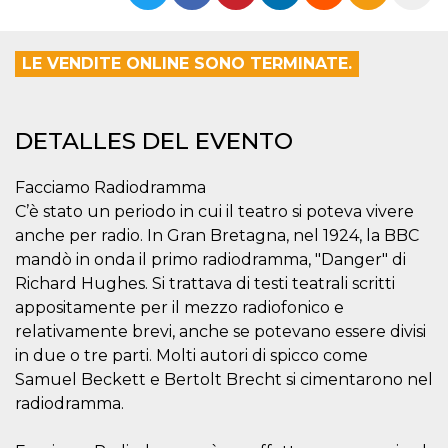
Cookies estrictamente necesarias
Cookies de preferencias
LE VENDITE ONLINE SONO TERMINATE.
Las cookies estrictamente necesarias permiten
la funcionalidad principal del sitio web, como
el inicio de sesión de usuario y la gestión de
cuentas. El sitio web no se puede utilizar
correctamente sin las cookies estrictamente
DETALLES DEL EVENTO
necesarias.
Proveedor /
Facciamo Radiodramma
Nombre
Vencimiento
Descripción
Dominio
C’è stato un periodo in cui il teatro si poteva vivere
cf_clearance
1 año
Esta cookie es
Cloudflare,
anche per radio. In Gran Bretagna, nel 1924, la BBC
utilizada por el
Inc.
servicio
.oooh.events
mandò in onda il primo radiodramma, "Danger" di
CloudFlare para
identificar el
Richard Hughes. Si trattava di testi teatrali scritti
tráfico web de
appositamente per il mezzo radiofonico e
confianza y
anular cualquier
relativamente brevi, anche se potevano essere divisi
restricción de
seguridad
in due o tre parti. Molti autori di spicco come
basada en la
dirección IP del
Samuel Beckett e Bertolt Brecht si cimentarono nel
visitante. Es
radiodramma.
esencial para
apoyar las
funciones de
seguridad de un