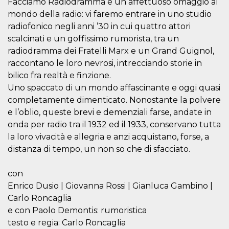
Facciamo Radiodramma è un affettuoso omaggio al
sitio web y
mondo della radio: vi faremo entrare in uno studio
proporcionar
protección
radiofonico negli anni ’30 in cui quattro attori
contra visitantes
maliciosos.
scalcinati e un goffissimo rumorista, tra un
radiodramma dei Fratelli Marx e un Grand Guignol,
wordpress_test_cookie
Sesión
Se utiliza en
Automattic
sitios creados
Inc.
raccontano le loro nevrosi, intrecciando storie in
con Wordpress.
.oooh.events
Comprueba si el
bilico fra realtà e finzione.
navegador tiene
habilitadas las
Uno spaccato di un mondo affascinante e oggi quasi
cookies
completamente dimenticato. Nonostante la polvere
PHPSESSID
Sesión
Cookie
PHP.net
e l’oblio, queste brevi e demenziali farse, andate in
generada por
oooh.events
aplicaciones
onda per radio tra il 1932 ed il 1933, conservano tutta
basadas en el
la loro vivacità e allegria e anzi acquistano, forse, a
lenguaje PHP.
Este es un
distanza di tempo, un non so che di sfacciato.
identificador de
propósito
general que se
utiliza para
con
mantener las
Enrico Dusio | Giovanna Rossi | Gianluca Gambino |
variables de
sesión del
Carlo Roncaglia
usuario.
Normalmente es
e con Paolo Demontis: rumoristica
un número
testo e regia: Carlo Roncaglia
generado al