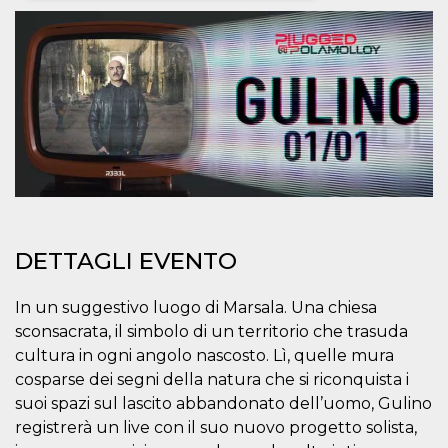
Necessari
Marketing
I cookie strettamente necessari o tecnici sono
indispensabili al funzionamento del sito. I
servizi qui presenti non potranno funzionare
senza.
Provider /
Nome
Scadenza
Descrizione
Dominio
cf_clearance
1 anno
Clearance
Cloudflare,
Cookie from
Inc.
CloudFlare
.oooh.events
stores the proof
of challenge
DETTAGLI EVENTO
passed. It is
used to no
longer issue a
In un suggestivo luogo di Marsala. Una chiesa
captcha or
jschallenge
sconsacrata, il simbolo di un territorio che trasuda
challenge if
present. It is
cultura in ogni angolo nascosto. Lì, quelle mura
required to
reach origin
cosparse dei segni della natura che si riconquista i
server.
suoi spazi sul lascito abbandonato dell’uomo, Gulino
wordpress_test_cookie
Sessione
Cookie di
Automattic
registrerà un live con il suo nuovo progetto solista,
Wordpress,
Inc.
verifica che il