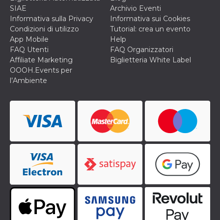
cookie viene
SIAE
Archivio Eventi
anche trami
Informativa sulla Privacy
Informativa sui Cookies
piace e altri
pulsanti e t
Condizioni di utilizzo
Tutorial: crea un evento
Facebook
App Mobile
Help
posizionati 
molti siti W
FAQ Utenti
FAQ Organizzatori
diversi.
Affiliate Marketing
Biglietteria White Label
dpr
.facebook.com
1
permette di
OOOH.Events per
settimana
controllare 
l’Ambiente
funzione “S
su Facebook
pulsante “M
piace”, rac
le impostaz
della lingua
permettono
condividere
pagina.
fr
3 mesi
Contiene la
Meta
combinazio
Platform Inc.
ID univoco 
.facebook.com
browser e
dell'utente,
utilizzata pe
pubblicità m
oo
5 anni
consente
Meta
all'utente di
Platform Inc.