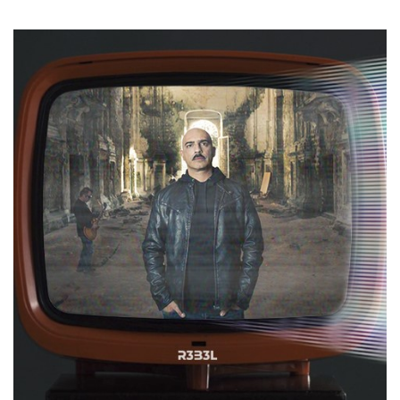
mese
viene
m.stripe.com
generalmente
utilizzato per le
prestazioni e
l'ottimizzazione
dei servizi di
elaborazione
dei pagamenti,
facilitando la
memorizzazione
dei contenuti
sul browser per
rendere le
pagine più
veloci.
CookieScriptConsent
4
Questo cookie
CookieScript
settimane
viene utilizzato
oooh.events
2 giorni
dal servizio
Cookie-
Script.com per
ricordare le
preferenze di
consenso sui
cookie dei
visitatori. È
necessario che il
banner dei
cookie di
Cookie-
Script.com
funzioni