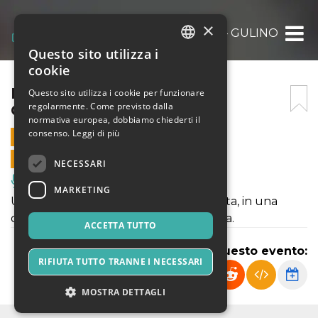
×
PLUGGED@POLAMOLLY – GULINO
Questo sito utilizza i
ITALIAN
cookie
ENGLISH
PLUGGED@POLAMOLLY –
Questo sito utilizza i cookie per funzionare
regolarmente. Come previsto dalla
GULINO
SPANISH
normativa europea, dobbiamo chiederti il
consenso.
Leggi di più
1 GENNAIO 2021 - 19:30
VENDITE ONLINE TERMINATE
NECESSARI
Musica, Eventi Live, Club
MARKETING
Un live con il suo nuovo progetto solista, in una
composizione unplugged molto intima.
ACCETTA TUTTO
Condividi questo evento:
RIFIUTA TUTTO TRANNE I NECESSARI
MOSTRA DETTAGLI