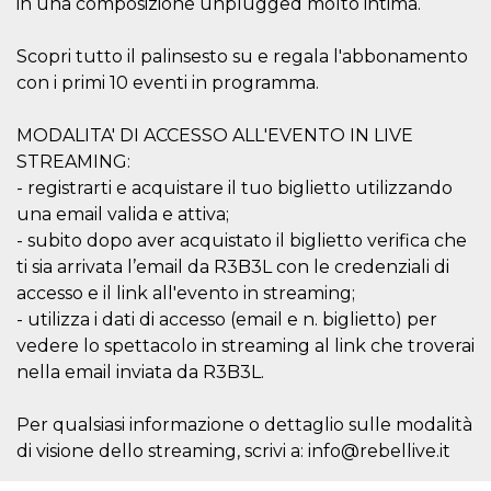
in una composizione unplugged molto intima.
.oooh.events
browser accetti i
cookie.
Scopri tutto il palinsesto su e regala l'abbonamento
PHPSESSID
Sessione
Cookie
PHP.net
generato da
oooh.events
con i primi 10 eventi in programma.
applicazioni
basate sul
linguaggio PHP.
MODALITA' DI ACCESSO ALL'EVENTO IN LIVE
Si tratta di un
identificatore
STREAMING:
generico
utilizzato per
- registrarti e acquistare il tuo biglietto utilizzando
mantenere le
una email valida e attiva;
variabili di
sessione utente.
- subito dopo aver acquistato il biglietto verifica che
Normalmente è
un numero
ti sia arrivata l’email da R3B3L con le credenziali di
generato in
accesso e il link all'evento in streaming;
modo casuale, il
modo in cui
- utilizza i dati di accesso (email e n. biglietto) per
viene utilizzato
può essere
vedere lo spettacolo in streaming al link che troverai
specifico per il
sito, ma un
nella email inviata da R3B3L.
buon esempio è
mantenere uno
stato di accesso
Per qualsiasi informazione o dettaglio sulle modalità
per un utente
tra le pagine.
di visione dello streaming, scrivi a: info@rebellive.it
m
1 anno 1
Questo cookie
Stripe