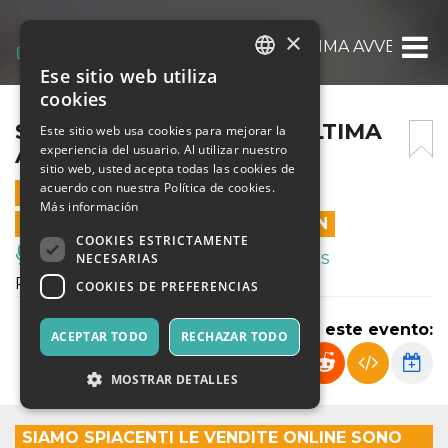
×
SHERLOCK HOLMES – L’ULTIMA AVVENTUR
Ese sitio web utiliza
ITALIAN
cookies
ENGLISH
SHERLOCK HOLMES – L’ULTIMA
Este sitio web usa cookies para mejorar la
experiencia del usuario. Al utilizar nuestro
AVVENTURA – 30 MAGGIO
SPANISH
sitio web, usted acepta todas las cookies de
acuerdo con nuestra Política de cookies.
30 MAYO 2026 - 19:00
Más información
LAS VENTAS EN LÍNEA TERMINARON
COOKIES ESTRICTAMENTE
Música, Eventos en Vivo, Clubes
NECESARIAS
Produzione Accademia dei folli.
COOKIES DE PREFERENCIAS
Compartir este evento:
ACEPTAR TODO
RECHAZAR TODO
MOSTRAR DETALLES
SIAMO SPIACENTI LE VENDITE ONLINE SONO