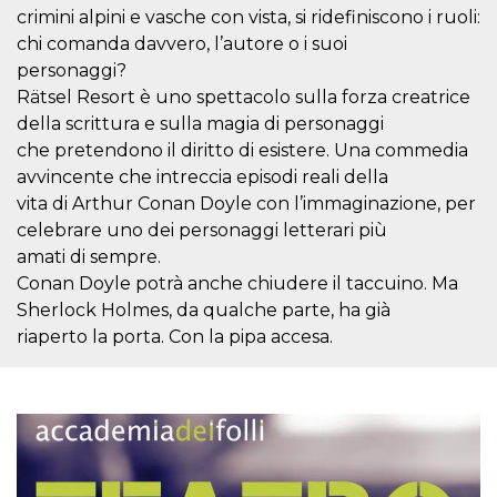
azar, la forma en
crimini alpini e vasche con vista, si ridefiniscono i ruoli:
que se usa
puede ser
chi comanda davvero, l’autore o i suoi
específico del
sitio, pero un
personaggi?
buen ejemplo es
mantener un
Rätsel Resort è uno spettacolo sulla forza creatrice
estado de inicio
della scrittura e sulla magia di personaggi
de sesión para
un usuario entre
che pretendono il diritto di esistere. Una commedia
páginas.
avvincente che intreccia episodi reali della
m
1 año 1 mes
Esta cookie se
Stripe
vita di Arthur Conan Doyle con l’immaginazione, per
utiliza
m.stripe.com
generalmente
celebrare uno dei personaggi letterari più
para el
rendimiento y la
amati di sempre.
optimización de
Conan Doyle potrà anche chiudere il taccuino. Ma
los servicios de
procesamiento
Sherlock Holmes, da qualche parte, ha già
de pagos,
facilitando el
riaperto la porta. Con la pipa accesa.
almacenamiento
de contenidos
en el navegador
para hacer que
las páginas se
carguen más
rápido.
CookieScriptConsent
4 semanas 2
El servicio
CookieScript
días
Cookie-
oooh.events