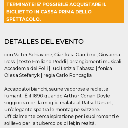
Cookies estrictamente necesarias
TERMINATE! E' POSSIBILE ACQUISTARE IL
Cookies de preferencias
BIGLIETTO IN CASSA PRIMA DELLO
SPETTACOLO.
Las cookies estrictamente necesarias permiten
la funcionalidad principal del sitio web, como
el inicio de sesión de usuario y la gestión de
cuentas. El sitio web no se puede utilizar
correctamente sin las cookies estrictamente
DETALLES DEL EVENTO
necesarias.
Proveedor /
Nombre
Vencimiento
Descripción
con Valter Schiavone, Gianluca Gambino, Giovanna
Dominio
Rossi | testo Emiliano Poddi | arrangiamenti musicali
cf_clearance
1 año
Esta cookie es
Cloudflare,
utilizada por el
Accademia dei Folli | luci Letizia Tabasso | fonica
Inc.
servicio
.oooh.events
Olesia Stefanyk | regia Carlo Roncaglia
CloudFlare para
identificar el
tráfico web de
confianza y
Accappatoi bianchi, saune vaporose e raclette
anular cualquier
fumanti. È il 1890 quando Arthur Conan Doyle
restricción de
seguridad
soggiorna con la moglie malata al Rätsel Resort,
basada en la
dirección IP del
un’elegante spa tra le montagne svizzere.
visitante. Es
esencial para
Ufficialmente cerca ispirazione per i suoi romanzi e
apoyar las
sollievo per la tubercolosi di lei; in realtà,
funciones de
seguridad de un