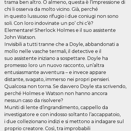
trama ben altro. O almeno, questa è l’impressione di
sitio web y
proporcionar
chi li osserva da molto vicino. Già, perché
protección
in questo lussuoso rifugio i due coniugi non sono
contra visitantes
maliciosos.
soli. Con loro indovinate un po’ chi c’è?
wordpress_test_cookie
Sesión
Se utiliza en
Automattic
Elementare! Sherlock Holmes e il suo assistente
sitios creados
Inc.
John Watson.
con Wordpress.
.oooh.events
Comprueba si el
Invisibili a tutti tranne che a Doyle, abbandonati a
navegador tiene
habilitadas las
mollo nelle vasche termali, il detective e il
cookies
suo assistente iniziano a sospettare. Doyle ha
PHPSESSID
Sesión
Cookie
PHP.net
promesso loro un nuovo racconto, un’altra
generada por
oooh.events
aplicaciones
entusiasmante avventura – e invece appare
basadas en el
lenguaje PHP.
distante, svagato, immerso nei propri pensieri.
Este es un
Qualcosa non torna. Se davvero Doyle sta scrivendo,
identificador de
propósito
perché Holmes e Watson non hanno ancora
general que se
utiliza para
nessun caso da risolvere?
mantener las
variables de
Muniti di lente d’ingrandimento, cappello da
sesión del
investigatore e con indosso soltanto l’accappatoio,
usuario.
Normalmente es
i due collezionano indizi e si mettono a indagare sul
un número
generado al
proprio creatore. Così, tra improbabili