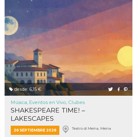
funzional
modifich
dell'inter
vengono
agli uten
nell'ambi
e
implemen
graduali,
garante
un'esper
coerente
determin
utente d
esperime
desde: 6,15 €
Música, Eventos en Vivo, Clubes
SHAKESPEARE TIME! –
LAKESCAPES
Teatro di Meina, Meina
26 SEPTIEMBRE 2026