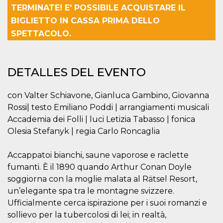
Cookies estrictamente necesarias
TERMINATE! E' POSSIBILE ACQUISTARE IL
Cookies de preferencias
BIGLIETTO IN CASSA PRIMA DELLO
SPETTACOLO.
Las cookies estrictamente necesarias permiten
la funcionalidad principal del sitio web, como
el inicio de sesión de usuario y la gestión de
cuentas. El sitio web no se puede utilizar
correctamente sin las cookies estrictamente
DETALLES DEL EVENTO
necesarias.
Proveedor /
Nombre
Vencimiento
Descripción
con Valter Schiavone, Gianluca Gambino, Giovanna
Dominio
Rossi| testo Emiliano Poddi | arrangiamenti musicali
cf_clearance
1 año
Esta cookie es
Cloudflare,
utilizada por el
Accademia dei Folli | luci Letizia Tabasso | fonica
Inc.
servicio
.oooh.events
Olesia Stefanyk | regia Carlo Roncaglia
CloudFlare para
identificar el
tráfico web de
confianza y
Accappatoi bianchi, saune vaporose e raclette
anular cualquier
fumanti. È il 1890 quando Arthur Conan Doyle
restricción de
seguridad
soggiorna con la moglie malata al Rätsel Resort,
basada en la
dirección IP del
un’elegante spa tra le montagne svizzere.
visitante. Es
esencial para
Ufficialmente cerca ispirazione per i suoi romanzi e
apoyar las
sollievo per la tubercolosi di lei; in realtà,
funciones de
seguridad de un