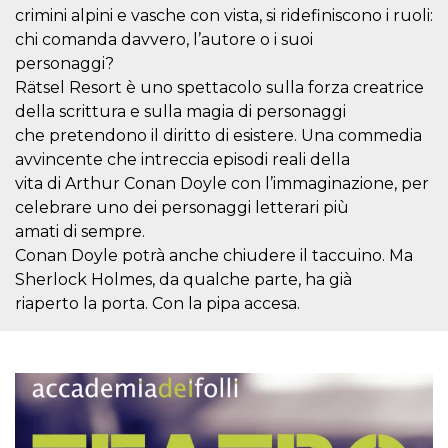
azar, la forma en
crimini alpini e vasche con vista, si ridefiniscono i ruoli:
que se usa
puede ser
chi comanda davvero, l’autore o i suoi
específico del
sitio, pero un
personaggi?
buen ejemplo es
mantener un
Rätsel Resort è uno spettacolo sulla forza creatrice
estado de inicio
della scrittura e sulla magia di personaggi
de sesión para
un usuario entre
che pretendono il diritto di esistere. Una commedia
páginas.
avvincente che intreccia episodi reali della
m
1 año 1 mes
Esta cookie se
Stripe
vita di Arthur Conan Doyle con l’immaginazione, per
utiliza
m.stripe.com
generalmente
celebrare uno dei personaggi letterari più
para el
rendimiento y la
amati di sempre.
optimización de
Conan Doyle potrà anche chiudere il taccuino. Ma
los servicios de
procesamiento
Sherlock Holmes, da qualche parte, ha già
de pagos,
facilitando el
riaperto la porta. Con la pipa accesa.
almacenamiento
de contenidos
en el navegador
para hacer que
las páginas se
carguen más
rápido.
CookieScriptConsent
4 semanas 2
El servicio
CookieScript
días
Cookie-
oooh.events