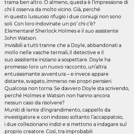
trama ben altro. O almeno, questa è l’impressione di
sitio web y
proporcionar
chi li osserva da molto vicino. Già, perché
protección
in questo lussuoso rifugio i due coniugi non sono
contra visitantes
maliciosos.
soli. Con loro indovinate un po’ chi c’è?
wordpress_test_cookie
Sesión
Se utiliza en
Automattic
Elementare! Sherlock Holmes e il suo assistente
sitios creados
Inc.
John Watson.
con Wordpress.
.oooh.events
Comprueba si el
Invisibili a tutti tranne che a Doyle, abbandonati a
navegador tiene
habilitadas las
mollo nelle vasche termali, il detective e il
cookies
suo assistente iniziano a sospettare. Doyle ha
PHPSESSID
Sesión
Cookie
PHP.net
promesso loro un nuovo racconto, un’altra
generada por
oooh.events
aplicaciones
entusiasmante avventura – e invece appare
basadas en el
lenguaje PHP.
distante, svagato, immerso nei propri pensieri.
Este es un
Qualcosa non torna. Se davvero Doyle sta scrivendo,
identificador de
propósito
perché Holmes e Watson non hanno ancora
general que se
utiliza para
nessun caso da risolvere?
mantener las
variables de
Muniti di lente d’ingrandimento, cappello da
sesión del
investigatore e con indosso soltanto l’accappatoio,
usuario.
Normalmente es
i due collezionano indizi e si mettono a indagare sul
un número
generado al
proprio creatore. Così, tra improbabili