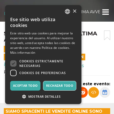
×
SHERLOCK HOLMES – L’ULTIMA AVVENTURA
Ese sitio web utiliza
ITALIAN
cookies
ENGLISH
SHERLOCK HOLMES – L’ULTIMA
Este sitio web usa cookies para mejorar la
experiencia del usuario. Al utilizar nuestro
AVVENTURA – 31 MAGGIO
SPANISH
sitio web, usted acepta todas las cookies de
acuerdo con nuestra Política de cookies.
31 MAYO 2026 - 16:00
Más información
LAS VENTAS EN LÍNEA TERMINARON
COOKIES ESTRICTAMENTE
Música, Eventos en Vivo, Clubes
NECESARIAS
Produzione Accademia dei folli.
COOKIES DE PREFERENCIAS
Compartir este evento:
ACEPTAR TODO
RECHAZAR TODO
MOSTRAR DETALLES
SIAMO SPIACENTI LE VENDITE ONLINE SONO