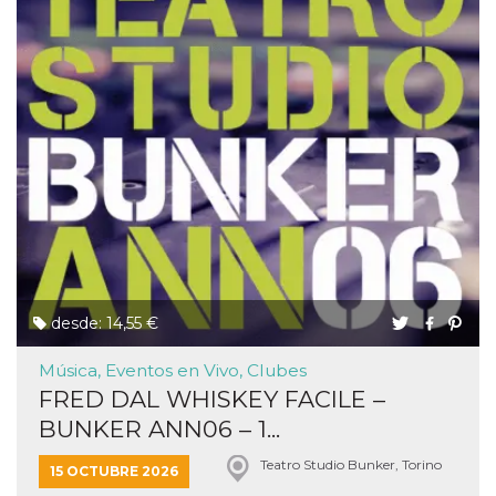
funzional
modifich
dell'inter
vengono
agli uten
nell'ambi
e
implemen
graduali,
garante
un'esper
coerente
determin
utente d
esperime
desde: 14,55 €
Música, Eventos en Vivo, Clubes
FRED DAL WHISKEY FACILE –
BUNKER ANN06 – 1...
Teatro Studio Bunker, Torino
15 OCTUBRE 2026