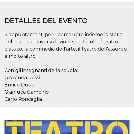
Cookies estrictamente necesarias
Cookies de preferencias
DETALLES DEL EVENTO
Las cookies estrictamente necesarias permiten
la funcionalidad principal del sitio web, como
el inicio de sesión de usuario y la gestión de
4 appuntamenti per ripercorrere insieme la storia
cuentas. El sitio web no se puede utilizar
correctamente sin las cookies estrictamente
del teatro attraverso lezioni-spettacolo: il teatro
necesarias.
classico, la commedia dell'arte, il teatro dell'assurdo
Proveedor /
e molto altro.
Nombre
Vencimiento
Descripción
Dominio
cf_clearance
1 año
Esta cookie es
Cloudflare,
Con gli insegnanti della scuola:
utilizada por el
Inc.
servicio
.oooh.events
Giovanna Rossi
CloudFlare para
identificar el
Enrico Dusio
tráfico web de
Gianluca Gambino
confianza y
anular cualquier
Carlo Roncaglia
restricción de
seguridad
basada en la
dirección IP del
visitante. Es
esencial para
apoyar las
funciones de
seguridad de un