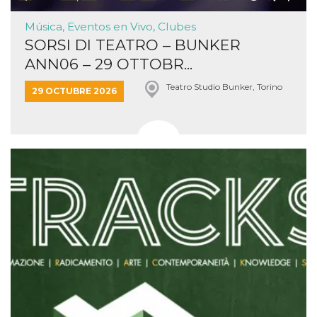
funzional
modifich
Música, Eventos en Vivo, Clubes
dell'inter
vengono
SORSI DI TEATRO – BUNKER
agli uten
nell'ambi
ANN06 – 29 OTTOBR...
e
implemen
Teatro Studio Bunker, Torino
graduali,
29 OCTUBRE 2026
garante
un'esper
coerente
determin
utente d
esperime