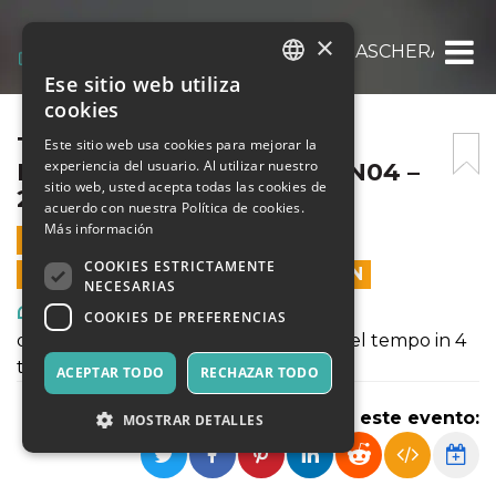
×
THEATERSTORY – GIU’ LA MASCHERA – BU
Ese sitio web utiliza
ITALIAN
cookies
ENGLISH
THEATERSTORY – GIU’ LA
Este sitio web usa cookies para mejorar la
experiencia del usuario. Al utilizar nuestro
MASCHERA – BUNKER ANN04 –
SPANISH
sitio web, usted acepta todas las cookies de
23 FEBBRAIO 2024
acuerdo con nuestra Política de cookies.
Más información
23 FEBRERO 2024 - 11:00
COOKIES ESTRICTAMENTE
LAS VENTAS EN LÍNEA TERMINARON
NECESARIAS
Arte, Exposiciones, Museos
COOKIES DE PREFERENCIAS
da Epidauro a Broadway: un viaggio nel tempo in 4
tappe
ACEPTAR TODO
RECHAZAR TODO
Compartir este evento:
MOSTRAR DETALLES