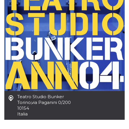
sitio web y
proporcionar
protección
contra visitantes
maliciosos.
wordpress_test_cookie
Sesión
Se utiliza en
Automattic
sitios creados
Inc.
con Wordpress.
.oooh.events
Comprueba si el
navegador tiene
habilitadas las
cookies
PHPSESSID
Sesión
Cookie
PHP.net
generada por
oooh.events
aplicaciones
basadas en el
lenguaje PHP.
Este es un
identificador de
propósito
general que se
Teatro Studio Bunker
utiliza para
mantener las
Torino
,
via Paganini 0/200
variables de
10154
sesión del
usuario.
Italia
Normalmente es
un número
generado al