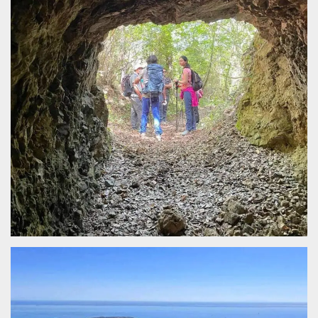
.oooh.events
browser accetti i
cookie.
PHPSESSID
Sessione
Cookie
PHP.net
generato da
oooh.events
applicazioni
basate sul
linguaggio PHP.
Si tratta di un
identificatore
generico
utilizzato per
mantenere le
variabili di
sessione utente.
Normalmente è
un numero
generato in
modo casuale, il
modo in cui
viene utilizzato
può essere
specifico per il
sito, ma un
buon esempio è
mantenere uno
stato di accesso
per un utente
tra le pagine.
m
1 anno 1
Questo cookie
Stripe