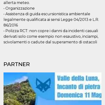
allerta meteo.
cookie viene
anche trami
• Organizzazione
piace e altri
pulsanti e t
• Assistenza di guida escursionistica ambientale
Facebook
legalmente qualificata ai sensi Legge 04/2013 e L.R.
posizionati 
molti siti W
86/2016
diversi.
• Polizza RCT: non copre i danni da incidenti casuali
dpr
.facebook.com
1
permette di
settimana
controllare 
derivati solo come esempio non esaustivo, inciampi,
funzione “S
scivolamenti o cadute dal superamento di ostacoli
su Facebook
pulsante “M
piace”, rac
le impostaz
della lingua
permettono
condividere
PARTNER
pagina.
fr
3 mesi
Contiene la
Meta
combinazio
Platform Inc.
ID univoco 
.facebook.com
browser e
dell'utente,
utilizzata pe
pubblicità m
oo
5 anni
consente
Meta
all'utente di
Platform Inc.