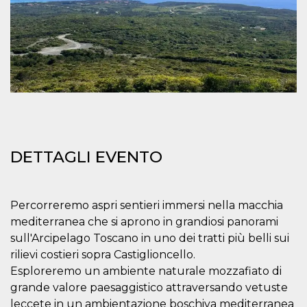
mese
viene
m.stripe.com
generalmente
utilizzato per le
prestazioni e
l'ottimizzazione
dei servizi di
elaborazione
dei pagamenti,
facilitando la
memorizzazione
dei contenuti
sul browser per
rendere le
pagine più
veloci.
DETTAGLI EVENTO
CookieScriptConsent
4
Questo cookie
CookieScript
settimane
viene utilizzato
oooh.events
2 giorni
dal servizio
Cookie-
Script.com per
ricordare le
Percorreremo aspri sentieri immersi nella macchia
preferenze di
mediterranea che si aprono in grandiosi panorami
consenso sui
cookie dei
sull'Arcipelago Toscano in uno dei tratti più belli sui
visitatori. È
necessario che il
rilievi costieri sopra Castiglioncello.
banner dei
Esploreremo un ambiente naturale mozzafiato di
cookie di
Cookie-
grande valore paesaggistico attraversando vetuste
Script.com
funzioni
leccete in un ambientazione boschiva mediterranea