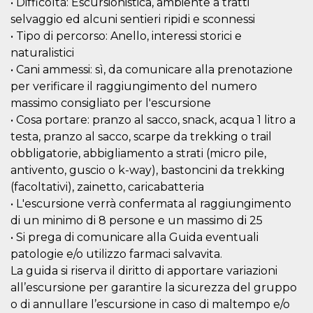
• Difficoltà: Escursionistica, ambiente a tratti
o persistent
30 giorni
selvaggio ed alcuni sentieri ripidi e sconnessi
• Tipo di percorso: Anello, interessi storici e
datr
2 anni
Questo coo
Meta
identifica il
Platform Inc.
naturalistici
browser che
.facebook.com
connette a
• Cani ammessi: sì, da comunicare alla prenotazione
Facebook. 
per verificare il raggiungimento del numero
direttament
legato alla 
massimo consigliato per l'escursione
Facebook
dell'utente.
• Cosa portare: pranzo al sacco, snack, acqua 1 litro a
Facebook s
testa, pranzo al sacco, scarpe da trekking o trail
che viene
utilizzato p
obbligatorie, abbigliamento a strati (micro pile,
aiutare con 
sicurezza e a
antivento, guscio o k-way), bastoncini da trekking
di accesso
sospette, in
(facoltativi), zainetto, caricabatteria
particolare p
• L'escursione verrà confermata al raggiungimento
rilevamento
bot che ten
di un minimo di 8 persone e un massimo di 25
di accedere 
servizio. F
• Si prega di comunicare alla Guida eventuali
afferma anc
patologie e/o utilizzo farmaci salvavita.
il profilo
comportame
La guida si riserva il diritto di apportare variazioni
associato a
ciascun coo
all’escursione per garantire la sicurezza del gruppo
datr viene
eliminato d
o di annullare l’escursione in caso di maltempo e/o
giorni. Que