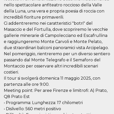
correttamente.
nello spettacolare anfiteatro roccioso della Valle
Storage declaration
della Luna, una vera e propria poesia di roccia con
incredibili fioriture primaverili.
Storage
Nome
Descrizione
type
Ci addentreremo nei caratteristici "botri" del
Masaccio e del Fortulla, dove scopriremo le vecchie
fbssls_314278995690155
Session
storage
gallerie minerarie di Campolecciano ed Escafrullina
wpEmojiSettingsSupports
Session
e raggiungeremo Monte Carvoli e Monte Pelato,
storage
due straordinari balconi panoramici vista Arcipelago.
cn_uc__
Local
Nel pomeriggio, rientreremo per un diverso sentiero
storage
passando dal Monte Telegrafo e il Semaforo del
Montaccio per osservare altri incredibili scenari
costieri.
Il tour si svolgerà domenica 11 maggio 2025, con
partenza alle ore 9:00.
Meeting point: Per aree Firenze e limitrofi: A) Prato,
Provider /
Q8 Prato Est
Nome
Scadenza
Descrizione
Dominio
• Programma: Lunghezza: 17 chilometri
c_user
4
Cookie di a
Meta
• Dislivello: 560 metri positivo
settimane
utente. Può
Platform Inc.
2 giorni
essere di se
.facebook.com