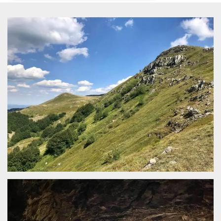
Necessari
Marketing
I cookie strettamente necessari o tecnici sono
indispensabili al funzionamento del sito. I
servizi qui presenti non potranno funzionare
senza.
Provider /
Nome
Scadenza
Descrizione
Dominio
cf_clearance
1 anno
Clearance
Cloudflare,
Cookie from
Inc.
CloudFlare
.oooh.events
stores the proof
of challenge
passed. It is
used to no
longer issue a
captcha or
jschallenge
challenge if
present. It is
required to
reach origin
server.
wordpress_test_cookie
Sessione
Cookie di
Automattic
Wordpress,
Inc.
verifica che il