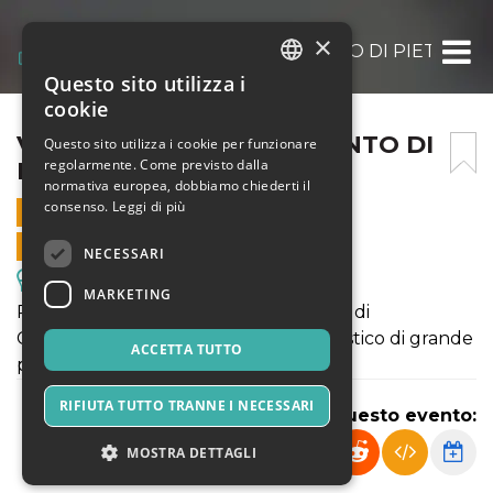
×
VALLE DELLA LUNA INCANTO DI PIETRA E
Questo sito utilizza i
ITALIAN
cookie
ENGLISH
VALLE DELLA LUNA INCANTO DI
Questo sito utilizza i cookie per funzionare
regolarmente. Come previsto dalla
PIETRA E MARE
SPANISH
normativa europea, dobbiamo chiederti il
consenso.
Leggi di più
11 MAGGIO 2025 - 09:00
VENDITE ONLINE TERMINATE
NECESSARI
Escursioni & Visite Guidate
MARKETING
Percorso trekking attorno le Spianate di
Castigloncello in un contesto naturalistico di grande
ACCETTA TUTTO
pregio
RIFIUTA TUTTO TRANNE I NECESSARI
Condividi questo evento:
MOSTRA DETTAGLI