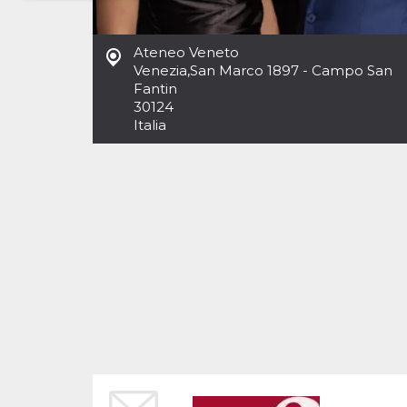
Necessari
Marketing
Ateneo Veneto
I cookie strettamente necessari o tecnici sono
Venezia
,
San Marco 1897 - Campo San
indispensabili al funzionamento del sito. I
Fantin
servizi qui presenti non potranno funzionare
30124
senza.
Italia
Provider /
Nome
Scadenza
Descrizione
Dominio
cf_clearance
1 anno
Clearance
Cloudflare,
Cookie from
Inc.
CloudFlare
.oooh.events
stores the proof
of challenge
passed. It is
used to no
longer issue a
captcha or
jschallenge
challenge if
present. It is
required to
reach origin
server.
wordpress_test_cookie
Sessione
Cookie di
Automattic
Wordpress,
Inc.
verifica che il