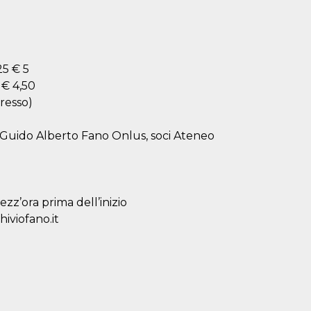
25 € 5
 € 4,50
gresso)
e Guido Alberto Fano Onlus, soci Ateneo
ezz’ora prima dell’inizio
iviofano.it