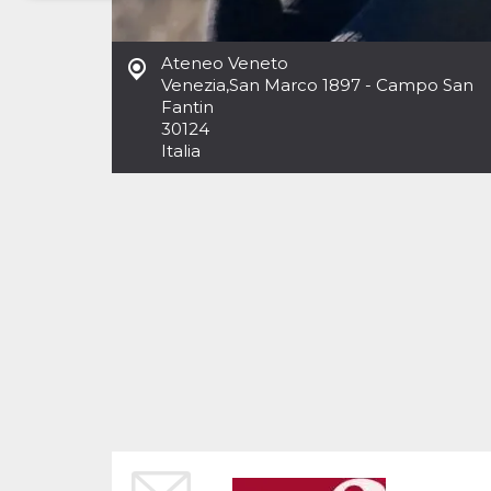
Necessari
Marketing
Ateneo Veneto
I cookie strettamente necessari o tecnici sono
Venezia
,
San Marco 1897 - Campo San
indispensabili al funzionamento del sito. I
Fantin
servizi qui presenti non potranno funzionare
30124
senza.
Italia
Provider /
Nome
Scadenza
Descrizione
Dominio
cf_clearance
1 anno
Clearance
Cloudflare,
Cookie from
Inc.
CloudFlare
.oooh.events
stores the proof
of challenge
passed. It is
used to no
longer issue a
captcha or
jschallenge
challenge if
present. It is
required to
reach origin
server.
wordpress_test_cookie
Sessione
Cookie di
Automattic
Wordpress,
Inc.
verifica che il