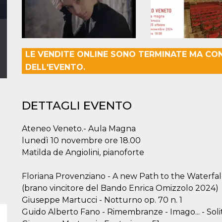
LE VENDITE ONLINE SONO TERMINATE MA CO
DELL'EVENTO.
DETTAGLI EVENTO
Ateneo Veneto.- Aula Magna
lunedì 10 novembre ore 18.00
Matilda de Angiolini, pianoforte
Floriana Provenziano - A new Path to the Waterfal
(brano vincitore del Bando Enrica Omizzolo 2024)
Giuseppe Martucci - Notturno op. 70 n. 1
Guido Alberto Fano - Rimembranze - Imago... - Soli