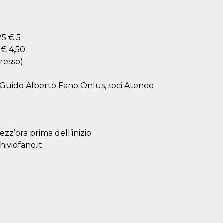
25 € 5
 € 4,50
gresso)
e Guido Alberto Fano Onlus, soci Ateneo
ezz’ora prima dell’inizio
iviofano.it