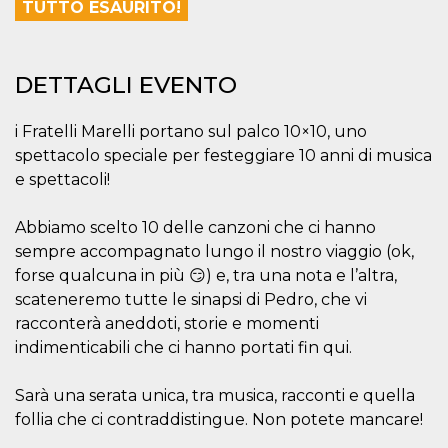
.oooh.events
TUTTO ESAURITO!
browser accetti i
cookie.
PHPSESSID
Sessione
Cookie
PHP.net
generato da
oooh.events
DETTAGLI EVENTO
applicazioni
basate sul
linguaggio PHP.
Si tratta di un
i Fratelli Marelli portano sul palco 10×10, uno
identificatore
spettacolo speciale per festeggiare 10 anni di musica
generico
utilizzato per
e spettacoli!
mantenere le
variabili di
sessione utente.
Normalmente è
Abbiamo scelto 10 delle canzoni che ci hanno
un numero
sempre accompagnato lungo il nostro viaggio (ok,
generato in
modo casuale, il
forse qualcuna in più 😏) e, tra una nota e l’altra,
modo in cui
viene utilizzato
scateneremo tutte le sinapsi di Pedro, che vi
può essere
racconterà aneddoti, storie e momenti
specifico per il
sito, ma un
indimenticabili che ci hanno portati fin qui.
buon esempio è
mantenere uno
stato di accesso
per un utente
Sarà una serata unica, tra musica, racconti e quella
tra le pagine.
follia che ci contraddistingue. Non potete mancare!
m
1 anno 1
Questo cookie
Stripe