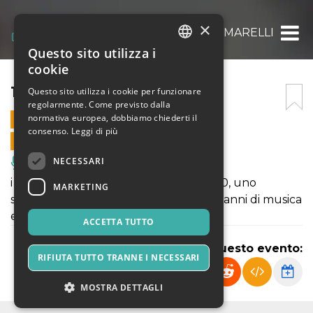
×
10×10= FRATELLI MARELLI
Questo sito utilizza i
ITALIAN
cookie
ENGLISH
10×10= FRATELLI MARELLI
Questo sito utilizza i cookie per funzionare
regolarmente. Come previsto dalla
SPANISH
normativa europea, dobbiamo chiederti il
15 MARZO 2025 - 18:30
consenso.
Leggi di più
VENDITE ONLINE TERMINATE
NECESSARI
Musica, Eventi Live, Club
i Fratelli Marelli portano sul palco 10×10, uno
MARKETING
spettacolo speciale per festeggiare 10 anni di musica
e spettacoli!
ACCETTA TUTTO
Condividi questo evento:
RIFIUTA TUTTO TRANNE I NECESSARI
MOSTRA DETTAGLI