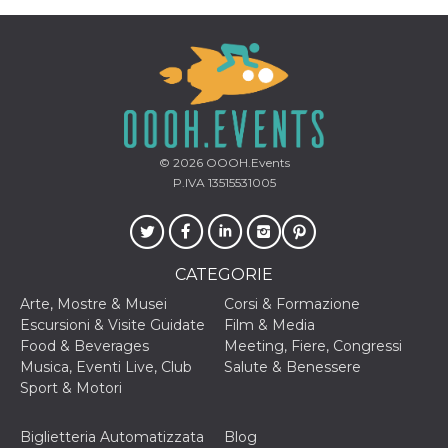
cookie viene
anche trami
piace e altri
pulsanti e t
Facebook
posizionati 
molti siti W
diversi.
dpr
.facebook.com
1
permette di
settimana
controllare 
© 2026
OOOH.Events
funzione “S
su Facebook
P.IVA 13515531005
pulsante “M
piace”, rac
le impostaz
della lingua
permettono
condividere
CATEGORIE
pagina.
Arte, Mostre & Musei
Corsi & Formazione
fr
3 mesi
Contiene la
Meta
combinazio
Escursioni & Visite Guidate
Film & Media
Platform Inc.
ID univoco 
.facebook.com
Food & Beverages
Meeting, Fiere, Congressi
browser e
dell'utente,
Musica, Eventi Live, Club
Salute & Benessere
utilizzata pe
Sport & Motori
pubblicità m
oo
5 anni
consente
Meta
all'utente di
Biglietteria Automatizzata
Blog
Platform Inc.