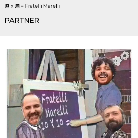
mese
viene
m.stripe.com
generalmente
🔟 x 🔟 = Fratelli Marelli
utilizzato per le
prestazioni e
l'ottimizzazione
PARTNER
dei servizi di
elaborazione
dei pagamenti,
facilitando la
memorizzazione
dei contenuti
sul browser per
rendere le
pagine più
veloci.
CookieScriptConsent
4
Questo cookie
CookieScript
settimane
viene utilizzato
oooh.events
2 giorni
dal servizio
Cookie-
Script.com per
ricordare le
preferenze di
consenso sui
cookie dei
visitatori. È
necessario che il
banner dei
cookie di
Cookie-
Script.com
funzioni