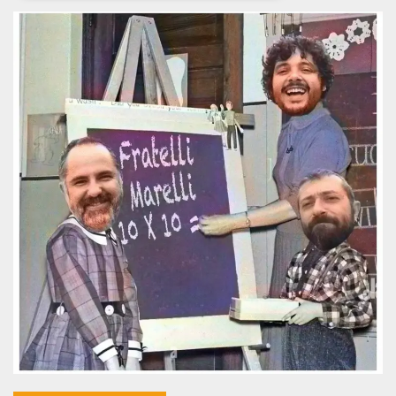
Necessari
Marketing
I cookie strettamente necessari o tecnici sono
indispensabili al funzionamento del sito. I
servizi qui presenti non potranno funzionare
senza.
Provider /
Nome
Scadenza
Descrizione
Dominio
cf_clearance
1 anno
Clearance
Cloudflare,
Cookie from
Inc.
CloudFlare
.oooh.events
stores the proof
of challenge
passed. It is
used to no
longer issue a
captcha or
jschallenge
challenge if
present. It is
required to
reach origin
server.
wordpress_test_cookie
Sessione
Cookie di
Automattic
Wordpress,
Inc.
verifica che il