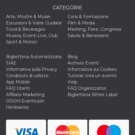
VISITOR_INFO1_LIVE
5 mesi 4
Questo cook
CATEGORIE
Google LLC
settimane
impostato 
.youtube.com
Youtube pe
Arte, Mostre & Musei
Corsi & Formazione
tenere tracc
Escursioni & Visite Guidate
Film & Media
delle prefe
dell'utente p
Food & Beverages
Meeting, Fiere, Congressi
video di Yo
Musica, Eventi Live, Club
Salute & Benessere
incorporati 
siti; può an
Sport & Motori
determinare 
visitatore de
web sta
Biglietteria Automatizzata
Blog
utilizzando 
nuova o la
SIAE
Archivio Eventi
vecchia ver
Informativa sulla Privacy
Informativa sui Cookies
dell'interfac
Youtube.
Condizioni di utilizzo
Tutorial: crea un evento
App Mobile
Help
VISITOR_PRIVACY_METADATA
5 mesi 4
Questo coo
YouTube
settimane
viene utiliz
.youtube.com
FAQ Utenti
FAQ Organizzatori
per memori
Affiliate Marketing
Biglietteria White Label
le scelte di
consenso e
OOOH.Events per
privacy dell
l’Ambiente
per la loro
interazione 
sito. Registr
sul consens
visitatore r
a varie poli
impostazion