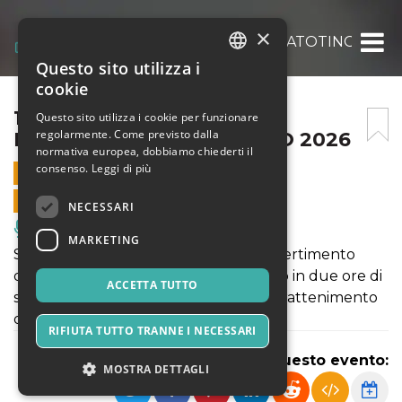
×
15° GALÀ DEL CABARET LUPATOTINO 21 FE
Questo sito utilizza i
ITALIAN
cookie
ENGLISH
15° GALÀ DEL CABARET
Questo sito utilizza i cookie per funzionare
regolarmente. Come previsto dalla
LUPATOTINO 21 FEBBRAIO 2026
SPANISH
normativa europea, dobbiamo chiederti il
consenso.
Leggi di più
21 FEBBRAIO 2026 - 21:00
VENDITE ONLINE TERMINATE
NECESSARI
Musica, Eventi Live, Club
MARKETING
Serata all’insegna della risata e del divertimento
dove Comici da tutta Italia si esibiscono in due ore di
ACCETTA TUTTO
spettacolo con inaspettate gag ed intrattenimento
da parte dei presentatori.
RIFIUTA TUTTO TRANNE I NECESSARI
Condividi questo evento:
MOSTRA DETTAGLI