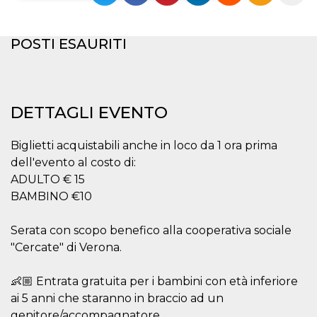
Necessari
Marketing
POSTI ESAURITI
I cookie strettamente necessari o tecnici sono
indispensabili al funzionamento del sito. I
servizi qui presenti non potranno funzionare
senza.
Provider /
DETTAGLI EVENTO
Nome
Scadenza
Descrizione
Dominio
cf_clearance
1 anno
Clearance
Cloudflare,
Biglietti acquistabili anche in loco da 1 ora prima
Cookie from
Inc.
CloudFlare
.oooh.events
dell'evento al costo di:
stores the proof
of challenge
ADULTO € 15
passed. It is
BAMBINO €10
used to no
longer issue a
captcha or
jschallenge
Serata con scopo benefico alla cooperativa sociale
challenge if
"Cercate" di Verona.
present. It is
required to
reach origin
server.
👶🏼 Entrata gratuita per i bambini con età inferiore
ai 5 anni che staranno in braccio ad un
wordpress_test_cookie
Sessione
Cookie di
Automattic
Wordpress,
Inc.
genitore/accompagnatore.
verifica che il