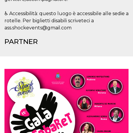
.oooh.events
browser accetti i
cookie.
♿ Accessibilità: questo luogo è accessibile alle sedie a
PHPSESSID
Sessione
Cookie
PHP.net
rotelle. Per biglietti disabili scriveteci a
generato da
oooh.events
applicazioni
ass.shockevents@gmail.com
basate sul
linguaggio PHP.
Si tratta di un
PARTNER
identificatore
generico
utilizzato per
mantenere le
variabili di
sessione utente.
Normalmente è
un numero
generato in
modo casuale, il
modo in cui
viene utilizzato
può essere
specifico per il
sito, ma un
buon esempio è
mantenere uno
stato di accesso
per un utente
tra le pagine.
m
1 anno 1
Questo cookie
Stripe