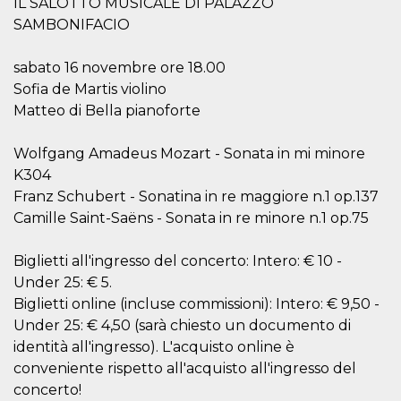
IL SALOTTO MUSICALE DI PALAZZO
.oooh.events
browser accetti i
SAMBONIFACIO
cookie.
PHPSESSID
Sessione
Cookie
PHP.net
generato da
oooh.events
sabato 16 novembre ore 18.00
applicazioni
Sofia de Martis violino
basate sul
linguaggio PHP.
Matteo di Bella pianoforte
Si tratta di un
identificatore
generico
utilizzato per
Wolfgang Amadeus Mozart - Sonata in mi minore
mantenere le
K304
variabili di
sessione utente.
Franz Schubert - Sonatina in re maggiore n.1 op.137
Normalmente è
un numero
Camille Saint-Saëns - Sonata in re minore n.1 op.75
generato in
modo casuale, il
modo in cui
Biglietti all'ingresso del concerto: Intero: € 10 -
viene utilizzato
può essere
Under 25: € 5.
specifico per il
sito, ma un
Biglietti online (incluse commissioni): Intero: € 9,50 -
buon esempio è
Under 25: € 4,50 (sarà chiesto un documento di
mantenere uno
stato di accesso
identità all'ingresso). L'acquisto online è
per un utente
tra le pagine.
conveniente rispetto all'acquisto all'ingresso del
concerto!
m
1 anno 1
Questo cookie
Stripe