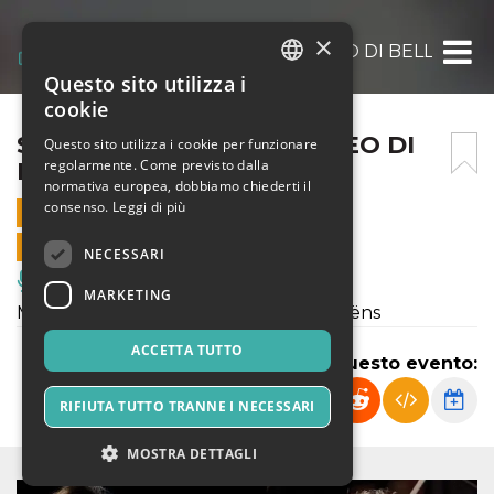
×
SOFIA DE MARTIS – MATTEO DI BELLA
Questo sito utilizza i
ITALIAN
cookie
ENGLISH
SOFIA DE MARTIS – MATTEO DI
Questo sito utilizza i cookie per funzionare
regolarmente. Come previsto dalla
BELLA
SPANISH
normativa europea, dobbiamo chiederti il
consenso.
Leggi di più
16 NOVEMBRE 2024 - 18:00
VENDITE ONLINE TERMINATE
NECESSARI
Musica, Eventi Live, Club
MARKETING
Musiche di Mozart, Schubert, Saint-Saëns
ACCETTA TUTTO
Condividi questo evento:
RIFIUTA TUTTO TRANNE I NECESSARI
MOSTRA DETTAGLI