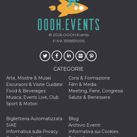
disabilitare 
.facebook.com
visualizzazi
delle inserz
Meta in base
sue attività 
web di terzi
sb
2 anni
Identificazi
Meta
browser di
© 2026
OOOH.Events
Platform Inc.
Facebook,
.facebook.com
P.IVA 13515531005
autenticazi
marketing e 
cookie di
funzione spe
di Facebook
CATEGORIE
usida
.facebook.com
Sessione
raccoglie
informazion
Arte, Mostre & Musei
Corsi & Formazione
browser
dell'utente 
Escursioni & Visite Guidate
Film & Media
dell'identifi
Food & Beverages
Meeting, Fiere, Congressi
univoco, uti
per persona
Musica, Eventi Live, Club
Salute & Benessere
la pubblicit
Sport & Motori
gli utenti
xs
3 mesi
Utilizzato p
Meta
mantenere 
Platform Inc.
Biglietteria Automatizzata
Blog
sessione
.facebook.com
SIAE
Archivio Eventi
__cf_bm
29 minuti
Questo coo
Cloudflare
Informativa sulla Privacy
Informativa sui Cookies
58
viene utiliz
Inc.