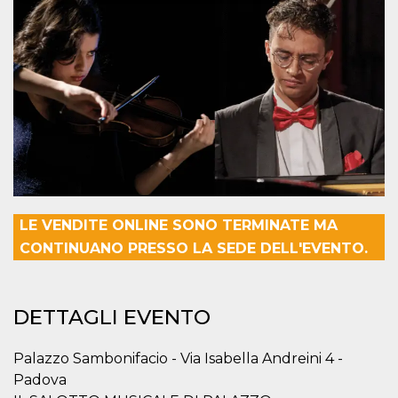
Necessari
Marketing
I cookie strettamente necessari o tecnici sono
indispensabili al funzionamento del sito. I
servizi qui presenti non potranno funzionare
senza.
Provider /
Nome
Scadenza
Descrizione
Dominio
cf_clearance
1 anno
Clearance
Cloudflare,
Cookie from
Inc.
CloudFlare
.oooh.events
stores the proof
of challenge
LE VENDITE ONLINE SONO TERMINATE MA
passed. It is
CONTINUANO PRESSO LA SEDE DELL'EVENTO.
used to no
longer issue a
captcha or
jschallenge
challenge if
present. It is
DETTAGLI EVENTO
required to
reach origin
server.
Palazzo Sambonifacio - Via Isabella Andreini 4 -
wordpress_test_cookie
Sessione
Cookie di
Automattic
Padova
Wordpress,
Inc.
verifica che il