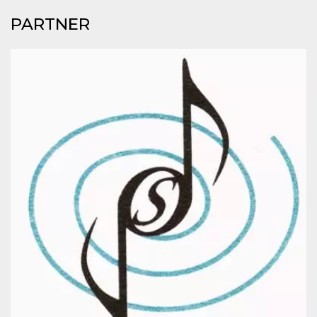
mese
viene
m.stripe.com
generalmente
PARTNER
utilizzato per le
prestazioni e
l'ottimizzazione
dei servizi di
elaborazione
dei pagamenti,
facilitando la
memorizzazione
dei contenuti
sul browser per
rendere le
pagine più
veloci.
CookieScriptConsent
4
Questo cookie
CookieScript
settimane
viene utilizzato
oooh.events
2 giorni
dal servizio
Cookie-
Script.com per
ricordare le
preferenze di
consenso sui
cookie dei
visitatori. È
necessario che il
banner dei
cookie di
Cookie-
Script.com
funzioni