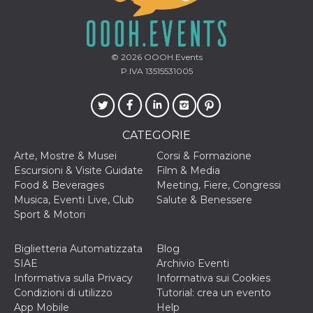
VISITOR_INFO1_LIVE
5 mesi 4
Questo cook
Google LLC
settimane
impostato 
.youtube.com
Youtube pe
tenere tracc
delle prefe
© 2026
OOOH.Events
dell'utente p
P.IVA 13515531005
video di Yo
incorporati 
siti; può an
determinare 
visitatore de
web sta
CATEGORIE
utilizzando 
nuova o la
vecchia ver
Arte, Mostre & Musei
Corsi & Formazione
dell'interfac
Escursioni & Visite Guidate
Film & Media
Youtube.
Food & Beverages
Meeting, Fiere, Congressi
VISITOR_PRIVACY_METADATA
5 mesi 4
Questo coo
YouTube
Musica, Eventi Live, Club
Salute & Benessere
settimane
viene utiliz
.youtube.com
per memori
Sport & Motori
le scelte di
consenso e
privacy dell
Biglietteria Automatizzata
Blog
per la loro
interazione 
SIAE
Archivio Eventi
sito. Registr
Informativa sulla Privacy
Informativa sui Cookies
sul consens
visitatore r
Condizioni di utilizzo
Tutorial: crea un evento
a varie poli
App Mobile
Help
impostazion