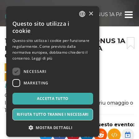
×
17 AGOSTO PEDRAS ET SONUS 1A PARTE: ZO
Questo sito utilizza i
ITALIAN
cookie
ENGLISH
17 AGOSTO PEDRAS ET SONUS 1A
Questo sito utilizza i cookie per funzionare
regolarmente. Come previsto dalla
PARTE: ZOE PIA + VIRGINIA
SPANISH
normativa europea, dobbiamo chiederti il
GARAU “FILASTIN”
consenso.
Leggi di più
17 AGOSTO 2025 - 21:30
NECESSARI
VENDITE ONLINE TERMINATE
MARKETING
Musica, Eventi Live, Club
Concerto del 17 agosto ore 21:30
ACCETTA TUTTO
Incluso nel biglietto un calice di vino ariu omaggio o
1 bottiglietta d'acqua.
RIFIUTA TUTTO TRANNE I NECESSARI
Condividi questo evento:
MOSTRA DETTAGLI