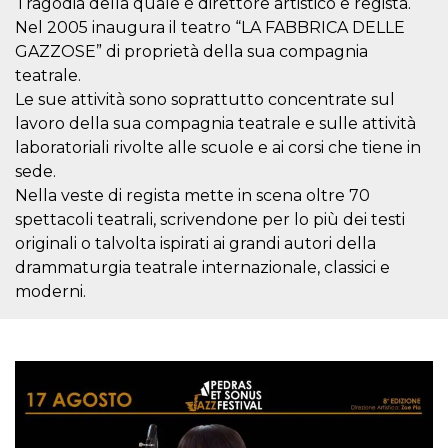
Tragodia della quale è direttore artistico e regista.
o persistent
30 giorni
Nel 2005 inaugura il teatro “LA FABBRICA DELLE
GAZZOSE” di proprietà della sua compagnia
datr
2 anni
Questo coo
Meta
identifica il
Platform Inc.
teatrale.
browser che
.facebook.com
connette a
Le sue attività sono soprattutto concentrate sul
Facebook. 
lavoro della sua compagnia teatrale e sulle attività
direttament
legato alla 
laboratoriali rivolte alle scuole e ai corsi che tiene in
Facebook
dell'utente.
sede.
Facebook s
Nella veste di regista mette in scena oltre 70
che viene
utilizzato p
spettacoli teatrali, scrivendone per lo più dei testi
aiutare con 
sicurezza e a
originali o talvolta ispirati ai grandi autori della
di accesso
sospette, in
drammaturgia teatrale internazionale, classici e
particolare p
moderni.
rilevamento
bot che ten
di accedere 
servizio. F
afferma anc
il profilo
comportame
associato a
ciascun coo
datr viene
eliminato d
giorni. Que