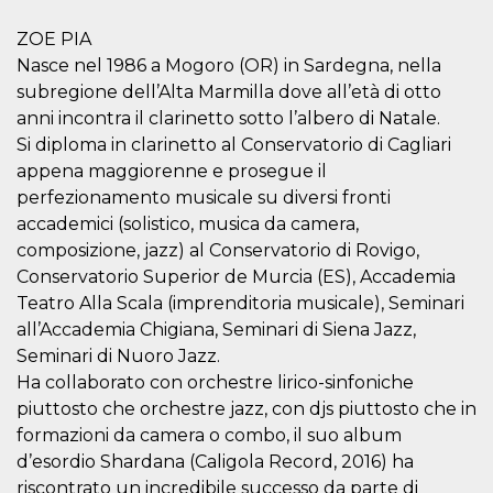
mese
viene
m.stripe.com
generalmente
utilizzato per le
ZOE PIA
prestazioni e
Nasce nel 1986 a Mogoro (OR) in Sardegna, nella
l'ottimizzazione
dei servizi di
subregione dell’Alta Marmilla dove all’età di otto
elaborazione
dei pagamenti,
anni incontra il clarinetto sotto l’albero di Natale.
facilitando la
memorizzazione
Si diploma in clarinetto al Conservatorio di Cagliari
dei contenuti
appena maggiorenne e prosegue il
sul browser per
rendere le
perfezionamento musicale su diversi fronti
pagine più
veloci.
accademici (solistico, musica da camera,
composizione, jazz) al Conservatorio di Rovigo,
CookieScriptConsent
4
Questo cookie
CookieScript
settimane
viene utilizzato
oooh.events
Conservatorio Superior de Murcia (ES), Accademia
2 giorni
dal servizio
Cookie-
Teatro Alla Scala (imprenditoria musicale), Seminari
Script.com per
ricordare le
all’Accademia Chigiana, Seminari di Siena Jazz,
preferenze di
Seminari di Nuoro Jazz.
consenso sui
cookie dei
Ha collaborato con orchestre lirico-sinfoniche
visitatori. È
necessario che il
piuttosto che orchestre jazz, con djs piuttosto che in
banner dei
formazioni da camera o combo, il suo album
cookie di
Cookie-
d’esordio Shardana (Caligola Record, 2016) ha
Script.com
funzioni
riscontrato un incredibile successo da parte di