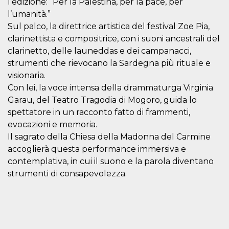
l’edizione: “Per la Palestina, per la pace, per
.oooh.events
browser accetti i
l’umanità.”
cookie.
Sul palco, la direttrice artistica del festival Zoe Pia,
PHPSESSID
Sessione
Cookie
PHP.net
generato da
oooh.events
clarinettista e compositrice, con i suoni ancestrali del
applicazioni
clarinetto, delle launeddas e dei campanacci,
basate sul
linguaggio PHP.
strumenti che rievocano la Sardegna più rituale e
Si tratta di un
identificatore
visionaria.
generico
utilizzato per
Con lei, la voce intensa della drammaturga Virginia
mantenere le
Garau, del Teatro Tragodia di Mogoro, guida lo
variabili di
sessione utente.
spettatore in un racconto fatto di frammenti,
Normalmente è
un numero
evocazioni e memoria.
generato in
Il sagrato della Chiesa della Madonna del Carmine
modo casuale, il
modo in cui
accoglierà questa performance immersiva e
viene utilizzato
può essere
contemplativa, in cui il suono e la parola diventano
specifico per il
sito, ma un
strumenti di consapevolezza.
buon esempio è
mantenere uno
stato di accesso
per un utente
tra le pagine.
m
1 anno 1
Questo cookie
Stripe