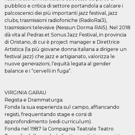
correttamente.
pubblico e critica di settore portandola a calcare i
Storage declaration
palcoscenici dei più importanti jazz festival, jazz
clubs, trasmissioni radiofoniche (RadioRai3),
Storage
Nome
Descrizione
type
trasmissioni televisive (Nessun Dorma RAI5). Nel 2018
dà vita al Pedras et Sonus Jazz Festival, in provincia
fbssls_314278995690155
Session
storage
di Oristano, di cui è project manager e Direttrice
wpEmojiSettingsSupports
Session
Artistica (la più giovane donna italiana a dirigere un
storage
festival jazz) che jazz e artigianato, valorizza le
cn_uc__
Local
nuove generazioni, l’equità legata al gender
storage
balance e i “cervelli in fuga”.
VIRGINIA GARAU
Regista e Drammaturga.
Fonda la sua esperienza sul campo, affiancando
Provider /
registi, frequentando stage e corsi di
Nome
Scadenza
Descrizione
Dominio
approfondimento (vedi curriculum).
c_user
4
Cookie di a
Meta
Fonda nel 1987 la Compagnia Teatrale Teatro
settimane
utente. Può
Platform Inc.
2 giorni
essere di se
.facebook.com