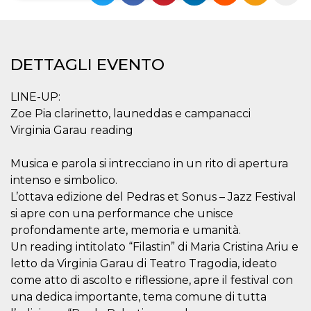
Necessari
Marketing
I cookie strettamente necessari o tecnici sono
DETTAGLI EVENTO
indispensabili al funzionamento del sito. I
servizi qui presenti non potranno funzionare
senza.
LINE-UP:
Provider /
Nome
Scadenza
Descrizione
Zoe Pia clarinetto, launeddas e campanacci
Dominio
Virginia Garau reading
cf_clearance
1 anno
Clearance
Cloudflare,
Cookie from
Inc.
CloudFlare
.oooh.events
Musica e parola si intrecciano in un rito di apertura
stores the proof
of challenge
intenso e simbolico.
passed. It is
used to no
L’ottava edizione del Pedras et Sonus – Jazz Festival
longer issue a
si apre con una performance che unisce
captcha or
jschallenge
profondamente arte, memoria e umanità.
challenge if
present. It is
Un reading intitolato “Filastin” di Maria Cristina Ariu e
required to
reach origin
letto da Virginia Garau di Teatro Tragodia, ideato
server.
come atto di ascolto e riflessione, apre il festival con
wordpress_test_cookie
Sessione
Cookie di
Automattic
una dedica importante, tema comune di tutta
Wordpress,
Inc.
verifica che il