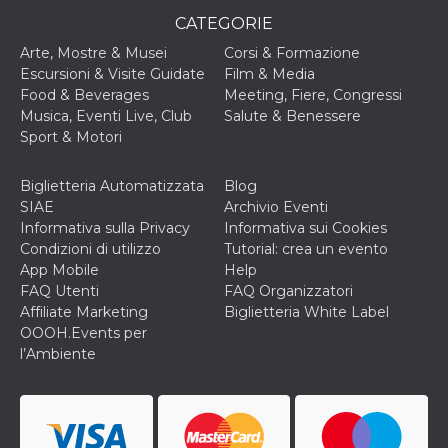
secondi
Cloudflare 
.hubspot.com
distinguere 
CATEGORIE
umani e bot
vantaggioso 
Arte, Mostre & Musei
Corsi & Formazione
sito Web, al
Escursioni & Visite Guidate
Film & Media
di effettuar
rapporti val
Food & Beverages
Meeting, Fiere, Congressi
sull'utilizzo
Musica, Eventi Live, Club
Salute & Benessere
proprio sit
Sport & Motori
_cfuvid
.hubspot.com
Sessione
Questo coo
viene utiliz
Cloudflare 
Biglietteria Automatizzata
Blog
monitorare 
utenti attra
SIAE
Archivio Eventi
le sessioni 
Informativa sulla Privacy
Informativa sui Cookies
ottimizzare
l'esperienza
Condizioni di utilizzo
Tutorial: crea un evento
dell'utente
App Mobile
Help
mantenendo
coerenza de
FAQ Utenti
FAQ Organizzatori
sessione e
Affiliate Marketing
Biglietteria White Label
fornendo se
personalizza
OOOH.Events per
l’Ambiente
YSC
Sessione
Questo cook
Google LLC
impostato 
.youtube.com
YouTube pe
tenere tracc
delle
visualizzazi
video incorp