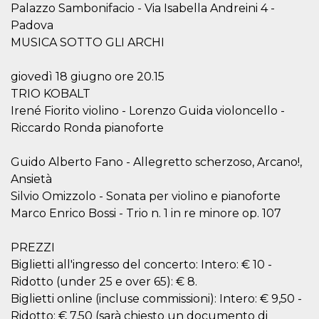
.oooh.events
Palazzo Sambonifacio - Via Isabella Andreini 4 -
browser accetti i
cookie.
Padova
PHPSESSID
Sessione
Cookie
PHP.net
MUSICA SOTTO GLI ARCHI
generato da
oooh.events
applicazioni
basate sul
giovedì 18 giugno ore 20.15
linguaggio PHP.
Si tratta di un
TRIO KOBALT
identificatore
Irené Fiorito violino - Lorenzo Guida violoncello -
generico
utilizzato per
Riccardo Ronda pianoforte
mantenere le
variabili di
sessione utente.
Normalmente è
Guido Alberto Fano - Allegretto scherzoso, Arcano!,
un numero
Ansietà
generato in
modo casuale, il
Silvio Omizzolo - Sonata per violino e pianoforte
modo in cui
viene utilizzato
Marco Enrico Bossi - Trio n. 1 in re minore op. 107
può essere
specifico per il
sito, ma un
PREZZI
buon esempio è
mantenere uno
Biglietti all'ingresso del concerto: Intero: € 10 -
stato di accesso
per un utente
Ridotto (under 25 e over 65): € 8.
tra le pagine.
Biglietti online (incluse commissioni): Intero: € 9,50 -
m
1 anno 1
Questo cookie
Stripe
Ridotto: € 7,50 (sarà chiesto un documento di