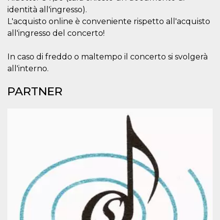
mese
viene
m.stripe.com
generalmente
identità all'ingresso).
utilizzato per le
L'acquisto online è conveniente rispetto all'acquisto
prestazioni e
l'ottimizzazione
all'ingresso del concerto!
dei servizi di
elaborazione
dei pagamenti,
facilitando la
In caso di freddo o maltempo il concerto si svolgerà
memorizzazione
all'interno.
dei contenuti
sul browser per
rendere le
PARTNER
pagine più
veloci.
CookieScriptConsent
4
Questo cookie
CookieScript
settimane
viene utilizzato
oooh.events
2 giorni
dal servizio
Cookie-
Script.com per
ricordare le
preferenze di
consenso sui
cookie dei
visitatori. È
necessario che il
banner dei
cookie di
Cookie-
Script.com
funzioni