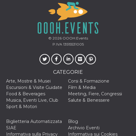
VISITOR_INFO1_LIVE
5 mesi 4
Questo cook
Google LLC
settimane
impostato 
.youtube.com
Youtube pe
tenere tracc
delle prefe
dell'utente p
video di Yo
incorporati 
© 2026
OOOH.Events
siti; può an
P.IVA 13515531005
determinare 
visitatore de
web sta
utilizzando 
nuova o la
vecchia ver
dell'interfac
CATEGORIE
Youtube.
Arte, Mostre & Musei
Corsi & Formazione
VISITOR_PRIVACY_METADATA
5 mesi 4
Questo coo
YouTube
Escursioni & Visite Guidate
Film & Media
settimane
viene utiliz
.youtube.com
per memori
Food & Beverages
Meeting, Fiere, Congressi
le scelte di
Musica, Eventi Live, Club
Salute & Benessere
consenso e
privacy dell
Sport & Motori
per la loro
interazione 
sito. Registr
Biglietteria Automatizzata
Blog
sul consens
visitatore r
SIAE
Archivio Eventi
a varie poli
Informativa sulla Privacy
Informativa sui Cookies
impostazion