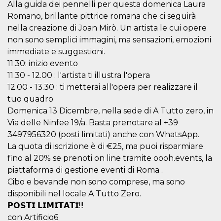
Alla guida dei pennelli per questa domenica Laura
o persistent
30 giorni
Romano, brillante pittrice romana che ci seguirà
datr
2 anni
Questo coo
nella creazione di Joan Mirò. Un artista le cui opere
Meta
identifica il
Platform Inc.
non sono semplici immagini, ma sensazioni, emozioni
browser che
.facebook.com
connette a
immediate e suggestioni.
Facebook. 
direttament
11.30: inizio evento
legato alla 
11.30 - 12.00 : l'artista ti illustra l'opera
Facebook
dell'utente.
12.00 - 13.30 : ti metterai all'opera per realizzare il
Facebook s
che viene
tuo quadro
utilizzato p
aiutare con 
Domenica 13 Dicembre, nella sede di A Tutto zero, in
sicurezza e a
Via delle Ninfee 19/a. Basta prenotare al +39
di accesso
sospette, in
3497956320 (posti limitati) anche con WhatsApp.
particolare p
rilevamento
La quota di iscrizione è di €25, ma puoi risparmiare
bot che ten
fino al 20% se prenoti on line tramite oooh.events, la
di accedere 
servizio. F
piattaforma di gestione eventi di Roma .
afferma anc
il profilo
Cibo e bevande non sono comprese, ma sono
comportame
associato a
disponibili nel locale A Tutto Zero.
ciascun coo
𝗣𝗢𝗦𝗧𝗜 𝗟𝗜𝗠𝗜𝗧𝗔𝗧𝗜!!!
datr viene
eliminato d
con Artificio6
giorni. Que