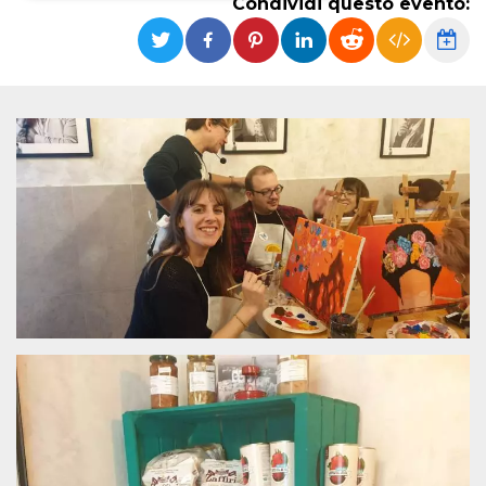
Condividi questo evento:
Necessari
Marketing
I cookie strettamente necessari o tecnici sono
indispensabili al funzionamento del sito. I
servizi qui presenti non potranno funzionare
senza.
Provider /
Nome
Scadenza
Descrizione
Dominio
cf_clearance
1 anno
Clearance
Cloudflare,
Cookie from
Inc.
CloudFlare
.oooh.events
stores the proof
of challenge
passed. It is
used to no
longer issue a
captcha or
jschallenge
challenge if
present. It is
required to
reach origin
server.
wordpress_test_cookie
Sessione
Cookie di
Automattic
Wordpress,
Inc.
verifica che il