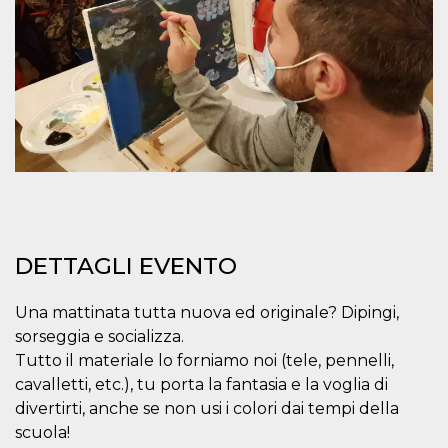
correttamente.
Storage declaration
Storage
Nome
Descrizione
type
fbssls_314278995690155
Session
storage
wpEmojiSettingsSupports
Session
storage
cn_uc__
Local
storage
DETTAGLI EVENTO
Una mattinata tutta nuova ed originale? Dipingi,
sorseggia e socializza.
Tutto il materiale lo forniamo noi (tele, pennelli,
Provider /
Nome
Scadenza
Descrizione
cavalletti, etc.), tu porta la fantasia e la voglia di
Dominio
divertirti, anche se non usi i colori dai tempi della
c_user
4
Cookie di a
Meta
scuola!
settimane
utente. Può
Platform Inc.
2 giorni
essere di se
.facebook.com