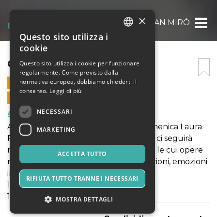
×
CAFFÈ JOAN MIRÒ
Questo sito utilizza i
ITALIAN
cookie
ENGLISH
CAFFÈ JOAN MIRÒ
Questo sito utilizza i cookie per funzionare
regolarmente. Come previsto dalla
SPANISH
normativa europea, dobbiamo chiederti il
13 DICEMBRE 2020 - 11:30
consenso.
Leggi di più
VENDITE ONLINE TERMINATE
NECESSARI
Food & Beverages
Alla guida dei pennelli per questa domenica Laura
MARKETING
Romano, brillante pittrice romana che ci seguirà
nella creazione di Joan Mirò. Un artista le cui opere
ACCETTA TUTTO
non sono semplici immagini, ma sensazioni, emozioni
immediate e suggestioni.
RIFIUTA TUTTO TRANNE I NECESSARI
11.30: inizio evento
11.30
MOSTRA DETTAGLI