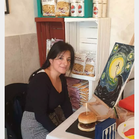
.oooh.events
browser accetti i
cookie.
PHPSESSID
Sessione
Cookie
PHP.net
generato da
oooh.events
applicazioni
basate sul
linguaggio PHP.
Si tratta di un
identificatore
generico
utilizzato per
mantenere le
variabili di
sessione utente.
Normalmente è
un numero
generato in
modo casuale, il
modo in cui
viene utilizzato
può essere
specifico per il
sito, ma un
buon esempio è
mantenere uno
stato di accesso
per un utente
tra le pagine.
m
1 anno 1
Questo cookie
Stripe