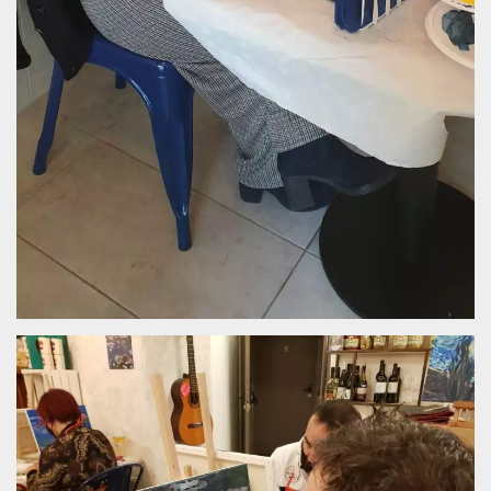
mese
viene
m.stripe.com
generalmente
utilizzato per le
prestazioni e
l'ottimizzazione
dei servizi di
elaborazione
dei pagamenti,
facilitando la
memorizzazione
dei contenuti
sul browser per
rendere le
pagine più
veloci.
CookieScriptConsent
4
Questo cookie
CookieScript
settimane
viene utilizzato
oooh.events
2 giorni
dal servizio
Cookie-
Script.com per
ricordare le
preferenze di
consenso sui
cookie dei
visitatori. È
necessario che il
banner dei
cookie di
Cookie-
Script.com
funzioni