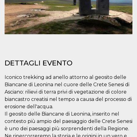
mese
viene
m.stripe.com
generalmente
utilizzato per le
prestazioni e
l'ottimizzazione
dei servizi di
elaborazione
dei pagamenti,
facilitando la
memorizzazione
dei contenuti
sul browser per
rendere le
pagine più
veloci.
DETTAGLI EVENTO
CookieScriptConsent
4
Questo cookie
CookieScript
settimane
viene utilizzato
oooh.events
Iconico trekking ad anello attorno al geosito delle
2 giorni
dal servizio
Cookie-
Biancane di Leonina nel cuore delle Crete Senesi di
Script.com per
ricordare le
Asciano: rilievi di terra privi di vegetazione di colore
preferenze di
biancastro creatisi nel tempo a causa del processo di
consenso sui
cookie dei
erosione dell'acqua.
visitatori. È
necessario che il
Il geosito delle Biancane di Leonina, inserito nel
banner dei
contesto più ampio del paesaggio delle Crete Senesi
cookie di
Cookie-
è uno dei paesaggi più sorprendenti della Regione.
Script.com
funzioni
Ne ripercorreremo la storia e le origini in un vero e