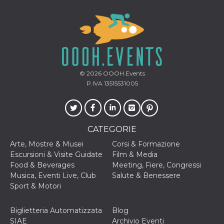
privacy,
garantendo 
loro prefer
siano onora
nelle sessio
future.
__Secure-ROLLOUT_TOKEN
.youtube.com
5 mesi 4
Utilizzato d
settimane
YouTube pe
gestire
© 2026
OOOH.Events
l'implement
e la
P.IVA 13515531005
sperimenta
delle funzio
Aiuta Googl
controllare 
nuove
funzionalità
CATEGORIE
modifiche
dell'interfac
Arte, Mostre & Musei
Corsi & Formazione
vengono mo
agli utenti
Escursioni & Visite Guidate
Film & Media
nell'ambito 
Food & Beverages
Meeting, Fiere, Congressi
e
implementa
Musica, Eventi Live, Club
Salute & Benessere
graduali,
Sport & Motori
garantendo
un'esperien
coerente pe
determinat
Biglietteria Automatizzata
Blog
utente dura
SIAE
Archivio Eventi
esperiment