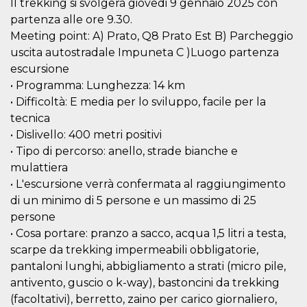
Il trekking si svolgerà giovedi 9 gennaio 2025 con
o persistent
30 giorni
partenza alle ore 9.30.
Meeting point: A) Prato, Q8 Prato Est B) Parcheggio
datr
2 anni
Questo coo
Meta
identifica il
Platform Inc.
uscita autostradale Impuneta C )Luogo partenza
browser che
.facebook.com
connette a
escursione
Facebook. 
• Programma: Lunghezza: 14 km
direttament
legato alla 
• Difficoltà: E media per lo sviluppo, facile per la
Facebook
dell'utente.
tecnica
Facebook s
che viene
• Dislivello: 400 metri positivi
utilizzato p
• Tipo di percorso: anello, strade bianche e
aiutare con 
sicurezza e a
mulattiera
di accesso
sospette, in
• L'escursione verrà confermata al raggiungimento
particolare p
di un minimo di 5 persone e un massimo di 25
rilevamento
bot che ten
persone
di accedere 
servizio. F
• Cosa portare: pranzo a sacco, acqua 1,5 litri a testa,
afferma anc
il profilo
scarpe da trekking impermeabili obbligatorie,
comportame
pantaloni lunghi, abbigliamento a strati (micro pile,
associato a
ciascun coo
antivento, guscio o k-way), bastoncini da trekking
datr viene
eliminato d
(facoltativi), berretto, zaino per carico giornaliero,
giorni. Que