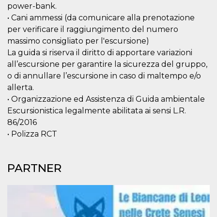
power-bank.
cookie viene
anche trami
• Cani ammessi (da comunicare alla prenotazione
piace e altri
pulsanti e t
per verificare il raggiungimento del numero
Facebook
posizionati 
massimo consigliato per l'escursione)
molti siti W
La guida si riserva il diritto di apportare variazioni
diversi.
all’escursione per garantire la sicurezza del gruppo,
dpr
.facebook.com
1
permette di
settimana
controllare 
o di annullare l’escursione in caso di maltempo e/o
funzione “S
allerta.
su Facebook
pulsante “M
• Organizzazione ed Assistenza di Guida ambientale
piace”, rac
le impostaz
Escursionistica legalmente abilitata ai sensi L.R.
della lingua
86/2016
permettono
condividere
• Polizza RCT
pagina.
fr
3 mesi
Contiene la
Meta
combinazio
Platform Inc.
ID univoco 
.facebook.com
PARTNER
browser e
dell'utente,
utilizzata pe
pubblicità m
oo
5 anni
consente
Meta
all'utente di
Platform Inc.