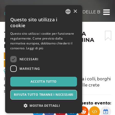
×
TREKKING ALLA SCOPERTA DELLE BIANCAN
Questo sito utilizza i
ITALIAN
cookie
ENGLISH
TREKKING ALLA SCOPERTA
Questo sito utilizza i cookie per funzionare
regolarmente. Come previsto dalla
DELLE BIANCANE DI LEONINA
SPANISH
normativa europea, dobbiamo chiederti il
NELLE CRETE SENESI
consenso.
Leggi di più
9 GENNAIO 2025 - 09:30
NECESSARI
VENDITE ONLINE TERMINATE
MARKETING
Escursioni & Visite Guidate
Itinerario storico-naturalistico a piedi tra i colli, borghi
ACCETTA TUTTO
e castelli nel caratteristico territorio delle crete
senesi
RIFIUTA TUTTO TRANNE I NECESSARI
Condividi questo evento:
MOSTRA DETTAGLI