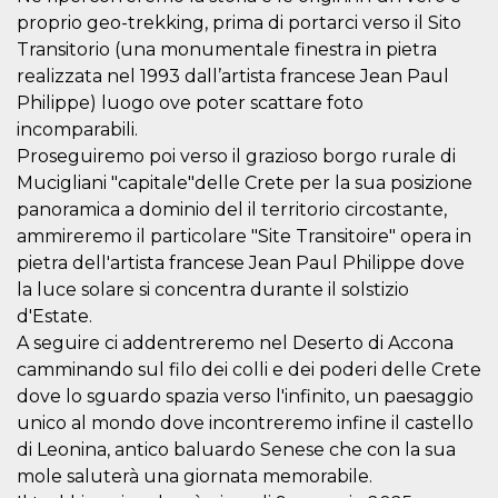
correttamente.
proprio geo-trekking, prima di portarci verso il Sito
Storage declaration
Transitorio (una monumentale finestra in pietra
realizzata nel 1993 dall’artista francese Jean Paul
Storage
Nome
Descrizione
type
Philippe) luogo ove poter scattare foto
incomparabili.
fbssls_314278995690155
Session
storage
Proseguiremo poi verso il grazioso borgo rurale di
wpEmojiSettingsSupports
Session
Mucigliani "capitale"delle Crete per la sua posizione
storage
panoramica a dominio del il territorio circostante,
cn_uc__
Local
ammireremo il particolare "Site Transitoire" opera in
storage
pietra dell'artista francese Jean Paul Philippe dove
la luce solare si concentra durante il solstizio
d'Estate.
A seguire ci addentreremo nel Deserto di Accona
camminando sul filo dei colli e dei poderi delle Crete
dove lo sguardo spazia verso l'infinito, un paesaggio
Provider /
unico al mondo dove incontreremo infine il castello
Nome
Scadenza
Descrizione
Dominio
di Leonina, antico baluardo Senese che con la sua
c_user
4
Cookie di a
Meta
mole saluterà una giornata memorabile.
settimane
utente. Può
Platform Inc.
2 giorni
essere di se
.facebook.com