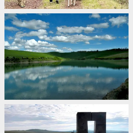
.oooh.events
browser accetti i
cookie.
PHPSESSID
Sessione
Cookie
PHP.net
generato da
oooh.events
applicazioni
basate sul
linguaggio PHP.
Si tratta di un
identificatore
generico
utilizzato per
mantenere le
variabili di
sessione utente.
Normalmente è
un numero
generato in
modo casuale, il
modo in cui
viene utilizzato
può essere
specifico per il
sito, ma un
buon esempio è
mantenere uno
stato di accesso
per un utente
tra le pagine.
m
1 anno 1
Questo cookie
Stripe