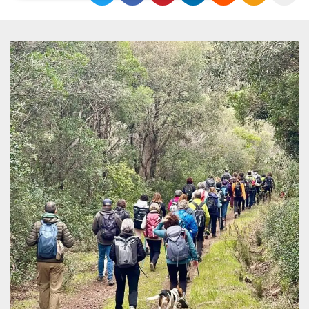
Necessari
Marketing
I cookie strettamente necessari o tecnici sono
indispensabili al funzionamento del sito. I
servizi qui presenti non potranno funzionare
senza.
Provider /
Nome
Scadenza
Descrizione
Dominio
cf_clearance
1 anno
Clearance
Cloudflare,
Cookie from
Inc.
CloudFlare
.oooh.events
stores the proof
of challenge
passed. It is
used to no
longer issue a
captcha or
jschallenge
challenge if
present. It is
required to
reach origin
server.
wordpress_test_cookie
Sessione
Cookie di
Automattic
Wordpress,
Inc.
verifica che il