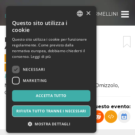
×
LUDOVICO E LEONORA ARMELLINI
Questo sito utilizza i
ITALIAN
cookie
ENGLISH
LUDOVICO E LEONORA
Questo sito utilizza i cookie per funzionare
regolarmente. Come previsto dalla
ARMELLINI
SPANISH
normativa europea, dobbiamo chiederti il
consenso.
Leggi di più
21 NOVEMBRE 2024 - 18:00
VENDITE ONLINE TERMINATE
NECESSARI
Musica, Eventi Live, Club
MARKETING
Musiche di Shostakovic, Busoni, Fano, Omizzolo,
Chopin
ACCETTA TUTTO
Condividi questo evento:
RIFIUTA TUTTO TRANNE I NECESSARI
MOSTRA DETTAGLI