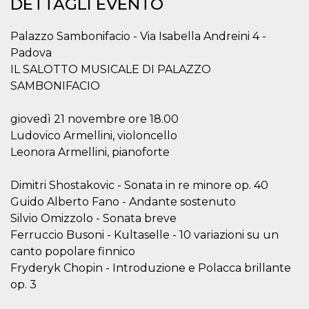
DETTAGLI EVENTO
.oooh.events
browser accetti i
cookie.
Palazzo Sambonifacio - Via Isabella Andreini 4 -
PHPSESSID
Sessione
Cookie
PHP.net
generato da
oooh.events
Padova
applicazioni
IL SALOTTO MUSICALE DI PALAZZO
basate sul
linguaggio PHP.
SAMBONIFACIO
Si tratta di un
identificatore
generico
utilizzato per
giovedì 21 novembre ore 18.00
mantenere le
Ludovico Armellini, violoncello
variabili di
sessione utente.
Leonora Armellini, pianoforte
Normalmente è
un numero
generato in
Dimitri Shostakovic - Sonata in re minore op. 40
modo casuale, il
modo in cui
Guido Alberto Fano - Andante sostenuto
viene utilizzato
può essere
Silvio Omizzolo - Sonata breve
specifico per il
sito, ma un
Ferruccio Busoni - Kultaselle - 10 variazioni su un
buon esempio è
canto popolare finnico
mantenere uno
stato di accesso
Fryderyk Chopin - Introduzione e Polacca brillante
per un utente
tra le pagine.
op. 3
m
1 anno 1
Questo cookie
Stripe