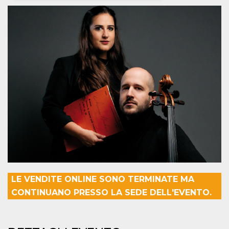
Necessari
Marketing
I cookie strettamente necessari o tecnici sono
indispensabili al funzionamento del sito. I
servizi qui presenti non potranno funzionare
senza.
Provider /
Nome
Scadenza
Descrizione
Dominio
cf_clearance
1 anno
Clearance
Cloudflare,
Cookie from
Inc.
CloudFlare
.oooh.events
stores the proof
of challenge
passed. It is
used to no
longer issue a
captcha or
jschallenge
challenge if
LE VENDITE ONLINE SONO TERMINATE MA
present. It is
required to
CONTINUANO PRESSO LA SEDE DELL'EVENTO.
reach origin
server.
wordpress_test_cookie
Sessione
Cookie di
Automattic
Wordpress,
Inc.
verifica che il