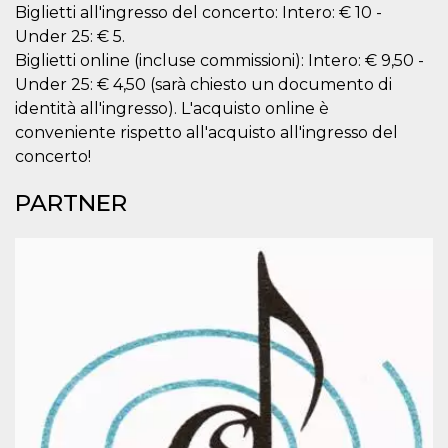
mese
viene
m.stripe.com
Biglietti all'ingresso del concerto: Intero: € 10 -
generalmente
utilizzato per le
Under 25: € 5.
prestazioni e
l'ottimizzazione
Biglietti online (incluse commissioni): Intero: € 9,50 -
dei servizi di
Under 25: € 4,50 (sarà chiesto un documento di
elaborazione
dei pagamenti,
identità all'ingresso). L'acquisto online è
facilitando la
memorizzazione
conveniente rispetto all'acquisto all'ingresso del
dei contenuti
concerto!
sul browser per
rendere le
pagine più
PARTNER
veloci.
CookieScriptConsent
4
Questo cookie
CookieScript
settimane
viene utilizzato
oooh.events
2 giorni
dal servizio
Cookie-
Script.com per
ricordare le
preferenze di
consenso sui
cookie dei
visitatori. È
necessario che il
banner dei
cookie di
Cookie-
Script.com
funzioni