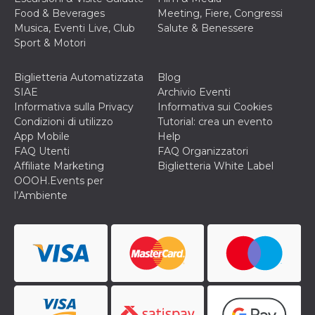
secondi
Cloudflare 
.hubspot.com
Food & Beverages
Meeting, Fiere, Congressi
distinguere 
umani e bot
Musica, Eventi Live, Club
Salute & Benessere
vantaggioso 
Sport & Motori
sito Web, al
di effettuar
rapporti val
sull'utilizzo
Biglietteria Automatizzata
Blog
proprio sit
SIAE
Archivio Eventi
_cfuvid
.hubspot.com
Sessione
Questo coo
Informativa sulla Privacy
Informativa sui Cookies
viene utiliz
Condizioni di utilizzo
Tutorial: crea un evento
Cloudflare 
monitorare 
App Mobile
Help
utenti attra
FAQ Utenti
FAQ Organizzatori
le sessioni 
ottimizzare
Affiliate Marketing
Biglietteria White Label
l'esperienza
OOOH.Events per
dell'utente
mantenendo
l’Ambiente
coerenza de
sessione e
fornendo se
personalizza
YSC
Sessione
Questo cook
Google LLC
impostato 
.youtube.com
YouTube pe
tenere tracc
delle
visualizzazi
video incorp