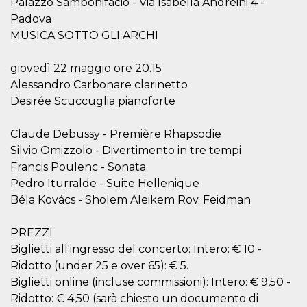
.oooh.events
Palazzo Sambonifacio - Via Isabella Andreini 4 -
browser accetti i
Padova
cookie.
MUSICA SOTTO GLI ARCHI
PHPSESSID
Sessione
Cookie
PHP.net
generato da
oooh.events
applicazioni
giovedì 22 maggio ore 20.15
basate sul
linguaggio PHP.
Alessandro Carbonare clarinetto
Si tratta di un
identificatore
Desirée Scuccuglia pianoforte
generico
utilizzato per
mantenere le
Claude Debussy - Première Rhapsodie
variabili di
sessione utente.
Silvio Omizzolo - Divertimento in tre tempi
Normalmente è
un numero
Francis Poulenc - Sonata
generato in
Pedro Iturralde - Suite Hellenique
modo casuale, il
modo in cui
Béla Kovács - Sholem Aleikem Rov. Feidman
viene utilizzato
può essere
specifico per il
sito, ma un
PREZZI
buon esempio è
Biglietti all'ingresso del concerto: Intero: € 10 -
mantenere uno
stato di accesso
Ridotto (under 25 e over 65): € 5.
per un utente
tra le pagine.
Biglietti online (incluse commissioni): Intero: € 9,50 -
Ridotto: € 4,50 (sarà chiesto un documento di
m
1 anno 1
Questo cookie
Stripe