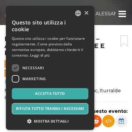
×
MUSICA SOTTO GLI ARCHI – ALESSANDRO
Questo sito utilizza i
ITALIAN
cookie
ENGLISH
MUSICA SOTTO GLI ARCHI –
Questo sito utilizza i cookie per funzionare
regolarmente. Come previsto dalla
ALESSANDRO CARBONARE E
SPANISH
normativa europea, dobbiamo chiederti il
DESIRÉE SCUCCUGLIA
consenso.
Leggi di più
22 MAGGIO 2025 - 20:15
NECESSARI
VENDITE ONLINE TERMINATE
MARKETING
Musica, Eventi Live, Club
Musiche di Debussy, Omizzolo, Poulenc, Iturralde
ACCETTA TUTTO
Kovacs
RIFIUTA TUTTO TRANNE I NECESSARI
Condividi questo evento:
MOSTRA DETTAGLI