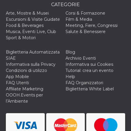
secondi
Cloudflare 
.hubspot.com
CATEGORIE
distinguere 
umani e bot
Arte, Mostre & Musei
Corsi & Formazione
vantaggioso 
sito Web, al
Escursioni & Visite Guidate
Film & Media
di effettuar
Food & Beverages
Meeting, Fiere, Congressi
rapporti val
sull'utilizzo
Musica, Eventi Live, Club
Salute & Benessere
proprio sit
Sport & Motori
_cfuvid
.hubspot.com
Sessione
Questo coo
viene utiliz
Cloudflare 
Biglietteria Automatizzata
Blog
monitorare 
SIAE
Archivio Eventi
utenti attra
le sessioni 
Informativa sulla Privacy
Informativa sui Cookies
ottimizzare
Condizioni di utilizzo
Tutorial: crea un evento
l'esperienza
dell'utente
App Mobile
Help
mantenendo
FAQ Utenti
FAQ Organizzatori
coerenza de
sessione e
Affiliate Marketing
Biglietteria White Label
fornendo se
OOOH.Events per
personalizza
l’Ambiente
YSC
Sessione
Questo cook
Google LLC
impostato 
.youtube.com
YouTube pe
tenere tracc
delle
visualizzazi
video incorp