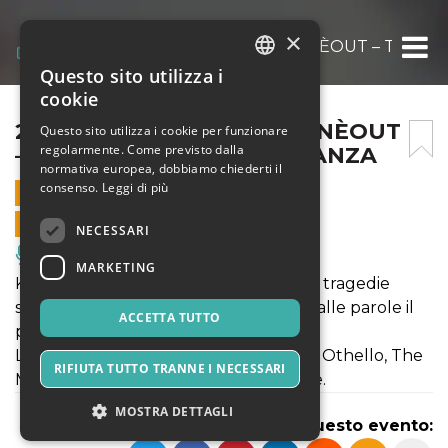
×
24 OTTOBRE – OTELLO – INÈOUT – TEATR
Questo sito utilizza i
ITALIAN
cookie
ENGLISH
24 OTTOBRE – OTELLO – INÈOUT
Questo sito utilizza i cookie per funzionare
regolarmente. Come previsto dalla
– TEATRO DEL PARCO – DANZA
SPANISH
normativa europea, dobbiamo chiederti il
consenso.
Leggi di più
24 OTTOBRE 2024 - 21:00
VENDITE ONLINE TERMINATE
NECESSARI
Musica, Eventi Live, Club
MARKETING
Kinkaleri esplora una delle più famose tragedie
shakespeariane come luogo per dare alle parole il
ACCETTA TUTTO
potere di essere e diventare OtellO.
Liberamente tratto da The Tragedy of Othello, The
RIFIUTA TUTTO TRANNE I NECESSARI
Moor of Venice di William Shakespeare.
MOSTRA DETTAGLI
Condividi questo evento: