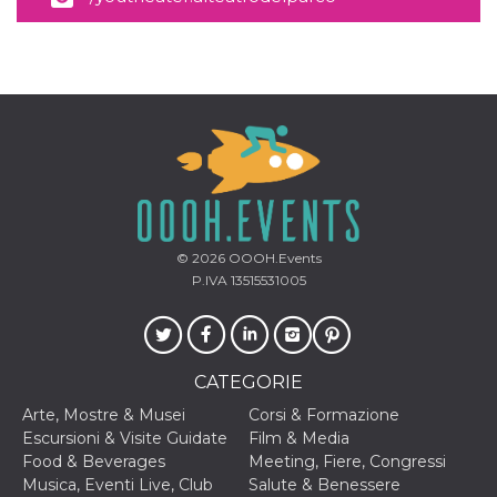
privacy,
garantendo 
loro prefer
siano onora
nelle sessio
future.
__Secure-ROLLOUT_TOKEN
.youtube.com
5 mesi 4
Utilizzato d
settimane
YouTube pe
gestire
l'implement
e la
sperimenta
delle funzio
Aiuta Googl
controllare 
© 2026
OOOH.Events
nuove
funzionalità
P.IVA 13515531005
modifiche
dell'interfac
vengono mo
agli utenti
nell'ambito 
e
CATEGORIE
implementa
graduali,
Arte, Mostre & Musei
Corsi & Formazione
garantendo
un'esperien
Escursioni & Visite Guidate
Film & Media
coerente pe
Food & Beverages
Meeting, Fiere, Congressi
determinat
utente dura
Musica, Eventi Live, Club
Salute & Benessere
esperiment