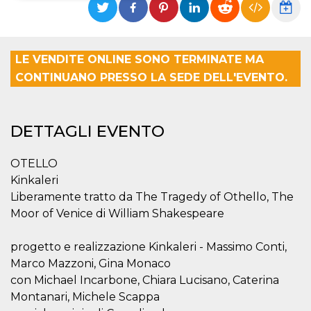
Necessari
Marketing
I cookie strettamente necessari o tecnici sono
LE VENDITE ONLINE SONO TERMINATE MA
indispensabili al funzionamento del sito. I
servizi qui presenti non potranno funzionare
CONTINUANO PRESSO LA SEDE DELL'EVENTO.
senza.
Provider /
Nome
Scadenza
Descrizione
Dominio
DETTAGLI EVENTO
cf_clearance
1 anno
Clearance
Cloudflare,
Cookie from
Inc.
CloudFlare
.oooh.events
OTELLO
stores the proof
of challenge
Kinkaleri
passed. It is
used to no
Liberamente tratto da The Tragedy of Othello, The
longer issue a
Moor of Venice di William Shakespeare
captcha or
jschallenge
challenge if
present. It is
progetto e realizzazione Kinkaleri - Massimo Conti,
required to
reach origin
Marco Mazzoni, Gina Monaco
server.
con Michael Incarbone, Chiara Lucisano, Caterina
wordpress_test_cookie
Sessione
Cookie di
Automattic
Montanari, Michele Scappa
Wordpress,
Inc.
verifica che il