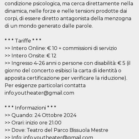
mese
viene
m.stripe.com
condizione psicologica, ma cerca direttamente nella
generalmente
utilizzato per le
dinamica, nelle forze e nelle tensioni prodotte dai
prestazioni e
corpi, di essere diretto antagonista della menzogna
l'ottimizzazione
dei servizi di
di un mondo generato dalle parole.
elaborazione
dei pagamenti,
facilitando la
memorizzazione
* * * Tariffe * * *
dei contenuti
>> Intero Online: € 10 + commissioni di servizio
sul browser per
rendere le
>> Intero Onsite: € 12
pagine più
veloci.
>> Ingresso 4-26 anni o persone con disabilità: € 5 (il
giorno del concerto esibisci la carta di identità o
CookieScriptConsent
4
Questo cookie
CookieScript
settimane
viene utilizzato
oooh.events
apposita certificazione per verificare la riduzione).
2 giorni
dal servizio
Cookie-
Per esigenze particolari contatta
Script.com per
ricordare le
info.youtheater@gmail.com
preferenze di
consenso sui
cookie dei
* * * Informazioni * * *
visitatori. È
necessario che il
>> Quando: 24 Ottobre 2024
banner dei
>> Orari: inizio ore 21.00
cookie di
Cookie-
>> Dove: Teatro del Parco Bissuola Mestre
Script.com
funzioni
>> Info: info.youtheater@gmail.com