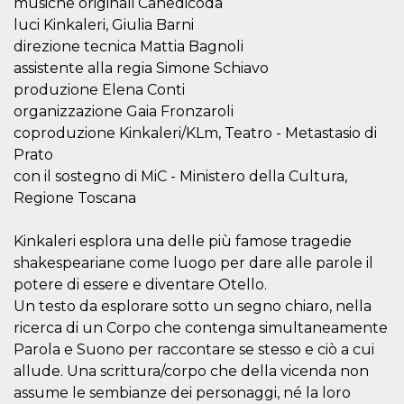
musiche originali Canedicoda
.oooh.events
browser accetti i
luci Kinkaleri, Giulia Barni
cookie.
direzione tecnica Mattia Bagnoli
PHPSESSID
Sessione
Cookie
PHP.net
generato da
oooh.events
assistente alla regia Simone Schiavo
applicazioni
produzione Elena Conti
basate sul
linguaggio PHP.
organizzazione Gaia Fronzaroli
Si tratta di un
identificatore
coproduzione Kinkaleri/KLm, Teatro - Metastasio di
generico
utilizzato per
Prato
mantenere le
con il sostegno di MiC - Ministero della Cultura,
variabili di
sessione utente.
Regione Toscana
Normalmente è
un numero
generato in
Kinkaleri esplora una delle più famose tragedie
modo casuale, il
modo in cui
shakespeariane come luogo per dare alle parole il
viene utilizzato
può essere
potere di essere e diventare Otello.
specifico per il
sito, ma un
Un testo da esplorare sotto un segno chiaro, nella
buon esempio è
ricerca di un Corpo che contenga simultaneamente
mantenere uno
stato di accesso
Parola e Suono per raccontare se stesso e ciò a cui
per un utente
tra le pagine.
allude. Una scrittura/corpo che della vicenda non
assume le sembianze dei personaggi, né la loro
m
1 anno 1
Questo cookie
Stripe