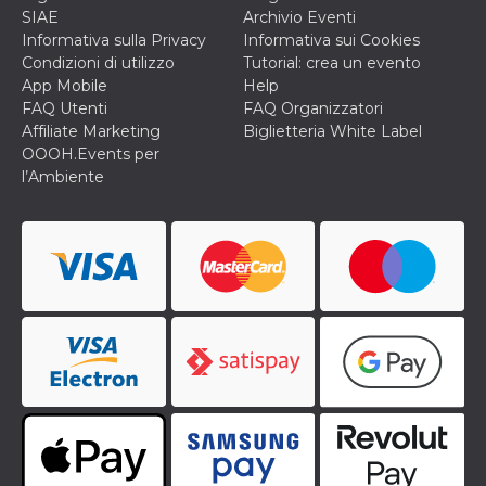
o persistent
SIAE
Archivio Eventi
30 giorni
Informativa sulla Privacy
Informativa sui Cookies
datr
2 anni
Questo coo
Meta
Condizioni di utilizzo
Tutorial: crea un evento
identifica il
Platform Inc.
App Mobile
Help
browser che
.facebook.com
connette a
FAQ Utenti
FAQ Organizzatori
Facebook. 
Affiliate Marketing
Biglietteria White Label
direttament
legato alla 
OOOH.Events per
Facebook
l’Ambiente
dell'utente.
Facebook s
che viene
utilizzato p
aiutare con 
sicurezza e a
di accesso
sospette, in
particolare p
rilevamento
bot che ten
di accedere 
servizio. F
afferma anc
il profilo
comportame
associato a
ciascun coo
datr viene
eliminato d
giorni. Que