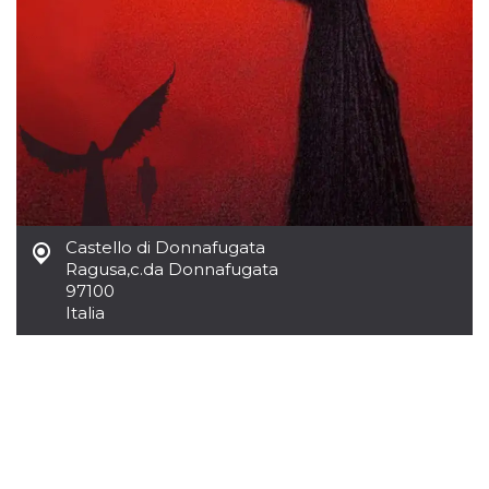
.oooh.events
browser accetti i
cookie.
PHPSESSID
Sessione
Cookie
PHP.net
generato da
oooh.events
applicazioni
basate sul
linguaggio PHP.
Si tratta di un
identificatore
generico
utilizzato per
mantenere le
variabili di
sessione utente.
Castello di Donnafugata
Normalmente è
un numero
Ragusa
,
c.da Donnafugata
generato in
97100
modo casuale, il
modo in cui
Italia
viene utilizzato
può essere
specifico per il
sito, ma un
buon esempio è
mantenere uno
stato di accesso
per un utente
tra le pagine.
m
1 anno 1
Questo cookie
Stripe