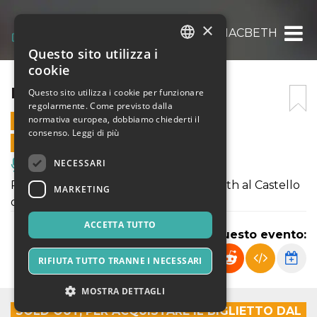
×
MACBETH
Questo sito utilizza i
ITALIAN
cookie
ENGLISH
MACBETH
Questo sito utilizza i cookie per funzionare
regolarmente. Come previsto dalla
SPANISH
normativa europea, dobbiamo chiederti il
20 LUGLIO 2024 - 21:00
consenso.
Leggi di più
VENDITE ONLINE TERMINATE
NECESSARI
Musica, Eventi Live, Club
Potete acquistare i biglietti per Macbeth al Castello
MARKETING
di Donnafugata.
ACCETTA TUTTO
Condividi questo evento:
RIFIUTA TUTTO TRANNE I NECESSARI
MOSTRA DETTAGLI
SOLD OUT, PER ACQUISTARE IL BIGLIETTO DAL