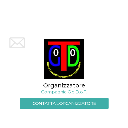
mese
viene
m.stripe.com
generalmente
utilizzato per le
prestazioni e
l'ottimizzazione
dei servizi di
elaborazione
dei pagamenti,
facilitando la
memorizzazione
dei contenuti
sul browser per
rendere le
pagine più
veloci.
CookieScriptConsent
4
Questo cookie
CookieScript
settimane
viene utilizzato
oooh.events
2 giorni
dal servizio
Cookie-
Script.com per
Organizzatore
ricordare le
preferenze di
Compagnia G.o.D.o.T.
consenso sui
cookie dei
visitatori. È
CONTATTA L'ORGANIZZATORE
necessario che il
banner dei
cookie di
Cookie-
Script.com
funzioni