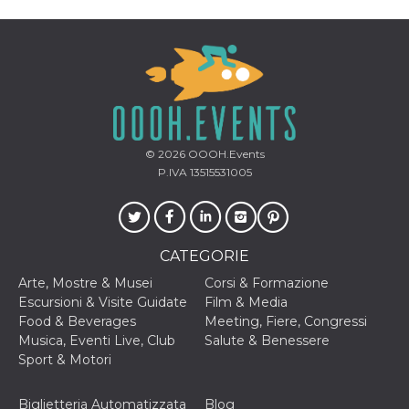
correttamente.
Storage declaration
Storage
Nome
Descrizione
type
fbssls_314278995690155
Session
storage
wpEmojiSettingsSupports
Session
© 2026
OOOH.Events
storage
P.IVA 13515531005
cn_uc__
Local
storage
CATEGORIE
Arte, Mostre & Musei
Corsi & Formazione
Escursioni & Visite Guidate
Film & Media
Food & Beverages
Meeting, Fiere, Congressi
Provider /
Musica, Eventi Live, Club
Salute & Benessere
Nome
Scadenza
Descrizione
Dominio
Sport & Motori
c_user
4
Cookie di a
Meta
settimane
utente. Può
Platform Inc.
Biglietteria Automatizzata
Blog
2 giorni
essere di se
.facebook.com