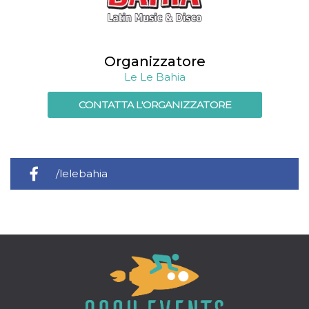
memorizzazione
dei contenuti
sul browser per
rendere le
pagine più
veloci.
Organizzatore
Storage declaration
Le Le Bahia
Nome
Storage type
Descrizione
CONTATTA L'ORGANIZZATORE
wpEmojiSettingsSupports
Archiviazione
di sessione
cn_uc__
Archiviazione
locale
/lelebahia
fbssls_314278995690155
Archiviazione
di sessione
Provider /
Nome
Scadenza
Descrizione
Dominio
__Secure-
.youtube.com
5 mesi 4
YNID
settimane
Provider /
Nome
Scadenza
Descrizione
Dominio