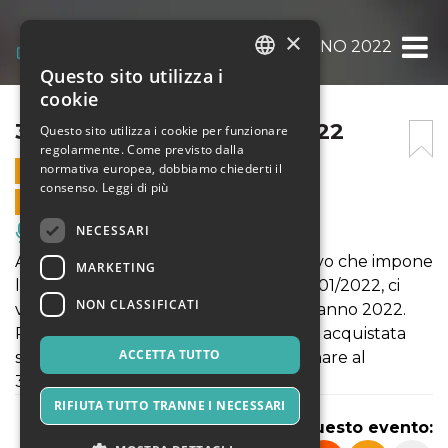
×
3… 2… 1… CAPODANNO 2022
Questo sito utilizza i
ITALIAN
cookie
ENGLISH
3… 2… 1… CAPODANNO 2022
Questo sito utilizza i cookie per funzionare
regolarmente. Come previsto dalla
SPANISH
normativa europea, dobbiamo chiederti il
31 DICEMBRE 2021 - 19:00
consenso.
Leggi di più
VENDITE ONLINE TERMINATE
NECESSARI
Musica, Eventi Live, Club
A Causa del nuovo decreto Governativo che impone
MARKETING
la chiusura delle Discoteche fino al 31/01/2022, ci
NON CLASSIFICATI
vediamo costretti ad annullare Capodanno 2022.
Per essere rimborsati della prevendita acquistata
ACCETTA TUTTO
sulla piattaforma Oooh Events telefonare al
347.4635947
RIFIUTA TUTTO TRANNE I NECESSARI
Condividi questo evento: