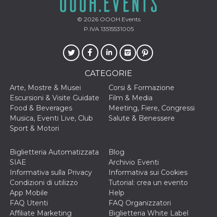
c_user
4
Cookie di a
Meta
settimane
utente. Può
Platform Inc.
© 2026
OOOH.Events
2 giorni
essere di se
.facebook.com
P.IVA 13515531005
o persistent
30 giorni
datr
1 anno 11
Questo coo
Meta
mesi
identifica il
Platform Inc.
browser che
.facebook.com
connette a
CATEGORIE
Facebook. 
direttament
Arte, Mostre & Musei
Corsi & Formazione
legato alla 
Escursioni & Visite Guidate
Film & Media
Facebook
dell'utente.
Food & Beverages
Meeting, Fiere, Congressi
Facebook s
Musica, Eventi Live, Club
Salute & Benessere
che viene
utilizzato p
Sport & Motori
aiutare con 
sicurezza e a
di accesso
Biglietteria Automatizzata
Blog
sospette, in
particolare p
SIAE
Archivio Eventi
rilevamento
Informativa sulla Privacy
Informativa sui Cookies
bot che ten
di accedere 
Condizioni di utilizzo
Tutorial: crea un evento
servizio. F
App Mobile
Help
afferma anc
il profilo
FAQ Utenti
FAQ Organizzatori
comportame
Affiliate Marketing
Biglietteria White Label
associato a