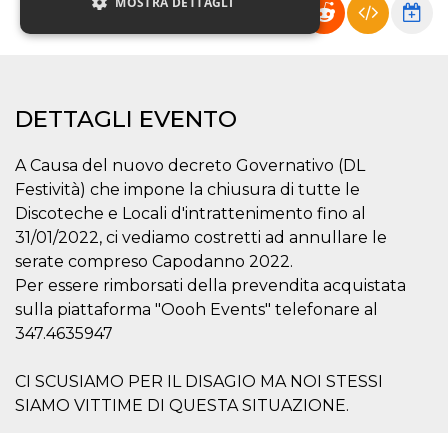
MOSTRA DETTAGLI
Necessari
Marketing
Non classificati
DETTAGLI EVENTO
I cookie strettamente necessari o tecnici sono
indispensabili al funzionamento del sito. I
A Causa del nuovo decreto Governativo (DL
servizi qui presenti non potranno funzionare
Festività) che impone la chiusura di tutte le
senza.
Discoteche e Locali d'intrattenimento fino al
Provider /
Nome
Scadenza
Descrizione
Dominio
31/01/2022, ci vediamo costretti ad annullare le
serate compreso Capodanno 2022.
cf_clearance
1 anno
Clearance
Cloudflare,
Cookie from
Inc.
Per essere rimborsati della prevendita acquistata
CloudFlare
.oooh.events
stores the proof
sulla piattaforma "Oooh Events" telefonare al
of challenge
347.4635947
passed. It is
used to no
longer issue a
captcha or
CI SCUSIAMO PER IL DISAGIO MA NOI STESSI
jschallenge
SIAMO VITTIME DI QUESTA SITUAZIONE.
challenge if
present. It is
required to
reach origin