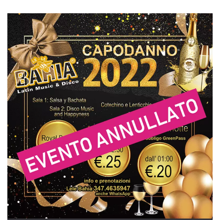
server.
wordpress_test_cookie
Sessione
Cookie di
Automattic
Wordpress,
Inc.
verifica che il
.oooh.events
browser accetti i
cookie.
PHPSESSID
Sessione
Cookie
PHP.net
generato da
oooh.events
applicazioni
basate sul
linguaggio PHP.
Si tratta di un
identificatore
generico
utilizzato per
mantenere le
variabili di
sessione utente.
Normalmente è
un numero
generato in
modo casuale, il
modo in cui
viene utilizzato
può essere
specifico per il
sito, ma un
buon esempio è
mantenere uno
stato di accesso