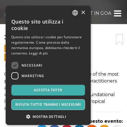
×
300 HOUR YTT IN GOA
Questo sito utilizza i
ITALIAN
cookie
ENGLISH
300 HOUR YTT IN GOA
Questo sito utilizza i cookie per funzionare
regolarmente. Come previsto dalla
SPANISH
normativa europea, dobbiamo chiederti il
29 MAGGIO 2026 - 07:00
consenso.
Leggi di più
VENDITE ONLINE TERMINATE
NECESSARI
Salute & Benessere
Choosing a 300 Hour YTT in Goa is one of the most
MARKETING
powerful ways for experienced yoga practitioners
and certified teachers to deepen their
ACCETTA TUTTO
understanding of yoga beyond the foundational
level. Goa, with its peaceful beaches, tropical
RIFIUTA TUTTO TRANNE I NECESSARI
atmosphere.
MOSTRA DETTAGLI
Condividi questo evento: