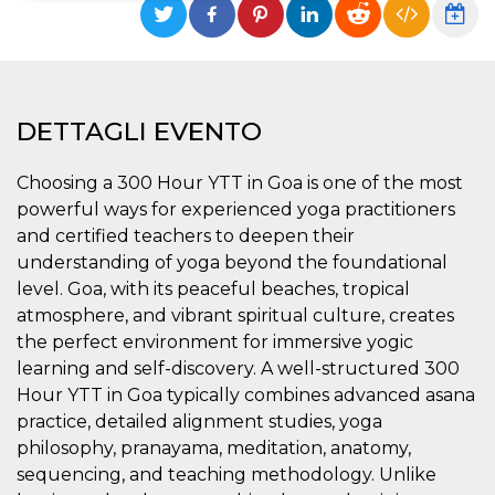
Necessari
Marketing
I cookie strettamente necessari o tecnici sono
indispensabili al funzionamento del sito. I
servizi qui presenti non potranno funzionare
DETTAGLI EVENTO
senza.
Provider /
Nome
Scadenza
Descrizione
Choosing a 300 Hour YTT in Goa is one of the most
Dominio
powerful ways for experienced yoga practitioners
cf_clearance
1 anno
Clearance
Cloudflare,
Cookie from
Inc.
and certified teachers to deepen their
CloudFlare
.oooh.events
understanding of yoga beyond the foundational
stores the proof
of challenge
level. Goa, with its peaceful beaches, tropical
passed. It is
used to no
atmosphere, and vibrant spiritual culture, creates
longer issue a
captcha or
the perfect environment for immersive yogic
jschallenge
learning and self-discovery. A well-structured 300
challenge if
present. It is
Hour YTT in Goa typically combines advanced asana
required to
reach origin
practice, detailed alignment studies, yoga
server.
philosophy, pranayama, meditation, anatomy,
wordpress_test_cookie
Sessione
Cookie di
Automattic
sequencing, and teaching methodology. Unlike
Wordpress,
Inc.
verifica che il