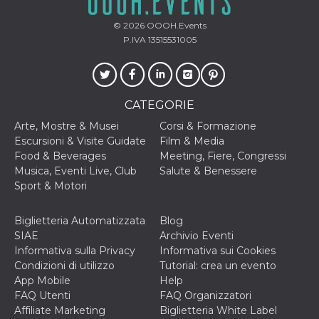
o persistent
30 giorni
© 2026
OOOH.Events
datr
2 anni
Questo coo
Meta
P.IVA 13515531005
identifica il
Platform Inc.
browser che
.facebook.com
connette a
Facebook. 
direttament
legato alla 
CATEGORIE
Facebook
dell'utente.
Arte, Mostre & Musei
Corsi & Formazione
Facebook s
che viene
Escursioni & Visite Guidate
Film & Media
utilizzato p
Food & Beverages
Meeting, Fiere, Congressi
aiutare con 
sicurezza e a
Musica, Eventi Live, Club
Salute & Benessere
di accesso
Sport & Motori
sospette, in
particolare p
rilevamento
bot che ten
Biglietteria Automatizzata
Blog
di accedere 
SIAE
Archivio Eventi
servizio. F
afferma anc
Informativa sulla Privacy
Informativa sui Cookies
il profilo
Condizioni di utilizzo
Tutorial: crea un evento
comportame
associato a
App Mobile
Help
ciascun coo
FAQ Utenti
FAQ Organizzatori
datr viene
eliminato d
Affiliate Marketing
Biglietteria White Label
giorni. Que