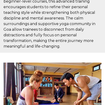
.oooh.events
beginner-level courses, this advanced training
browser accetti i
encourages students to refine their personal
cookie.
teaching style while strengthening both physical
PHPSESSID
Sessione
Cookie
PHP.net
generato da
oooh.events
discipline and mental awareness. The calm
applicazioni
basate sul
surroundings and supportive yoga community in
linguaggio PHP.
Goa allow trainees to disconnect from daily
Si tratta di un
identificatore
distractions and fully focus on personal
generico
utilizzato per
transformation, making the entire journey more
mantenere le
meaningful and life-changing.
variabili di
sessione utente.
Normalmente è
un numero
generato in
modo casuale, il
modo in cui
viene utilizzato
può essere
specifico per il
sito, ma un
buon esempio è
mantenere uno
stato di accesso
per un utente
tra le pagine.
m
1 anno 1
Questo cookie
Stripe