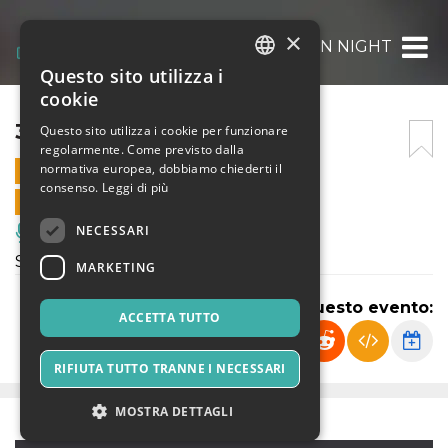
×
360° – PIN NIGHT
Questo sito utilizza i
ITALIAN
cookie
ENGLISH
360° – PIN NIGHT
Questo sito utilizza i cookie per funzionare
regolarmente. Come previsto dalla
SPANISH
normativa europea, dobbiamo chiederti il
14 DICEMBRE 2024 - 23:55
consenso.
Leggi di più
VENDITE ONLINE TERMINATE
NECESSARI
Musica, Eventi Live, Club
Serata commerciale sabato
MARKETING
Condividi questo evento:
ACCETTA TUTTO
RIFIUTA TUTTO TRANNE I NECESSARI
MOSTRA DETTAGLI