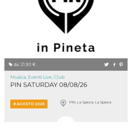
mese
viene
m.stripe.com
generalmente
utilizzato per le
prestazioni e
l'ottimizzazione
dei servizi di
elaborazione
dei pagamenti,
facilitando la
memorizzazione
dei contenuti
sul browser per
rendere le
pagine più
veloci.
da: 21,90 €
CookieScriptConsent
4
Questo cookie
CookieScript
settimane
viene utilizzato
oooh.events
2 giorni
dal servizio
Musica, Eventi Live, Club
Cookie-
PIN SATURDAY 08/08/26
Script.com per
ricordare le
preferenze di
consenso sui
cookie dei
PIN, La Spezia, La Spezia
8 AGOSTO 2026
visitatori. È
necessario che il
banner dei
cookie di
Cookie-
Script.com
funzioni