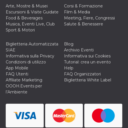
cookie viene
Arte, Mostre & Musei
Corsi & Formazione
anche trami
piace e altri
Escursioni & Visite Guidate
Film & Media
pulsanti e t
Food & Beverages
Meeting, Fiere, Congressi
Facebook
posizionati 
Musica, Eventi Live, Club
Salute & Benessere
molti siti W
Sport & Motori
diversi.
dpr
.facebook.com
1
permette di
settimana
controllare 
Biglietteria Automatizzata
Blog
funzione “S
SIAE
Archivio Eventi
su Facebook
pulsante “M
Informativa sulla Privacy
Informativa sui Cookies
piace”, rac
Condizioni di utilizzo
Tutorial: crea un evento
le impostaz
della lingua
App Mobile
Help
permettono
FAQ Utenti
FAQ Organizzatori
condividere
pagina.
Affiliate Marketing
Biglietteria White Label
OOOH.Events per
fr
3 mesi
Contiene la
Meta
l’Ambiente
combinazio
Platform Inc.
ID univoco 
.facebook.com
browser e
dell'utente,
utilizzata pe
pubblicità m
oo
5 anni
consente
Meta
all'utente di
Platform Inc.