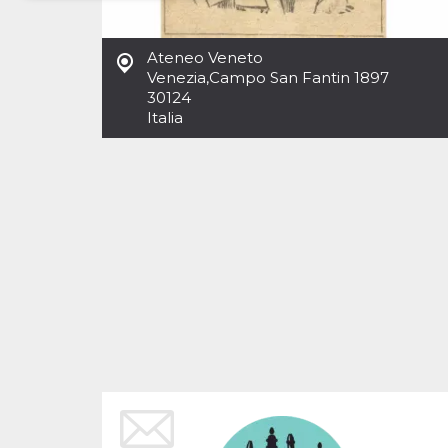
Necessari
Marketing
Ateneo Veneto
I cookie strettamente necessari o tecnici sono
Venezia
,
Campo San Fantin 1897
indispensabili al funzionamento del sito. I
30124
servizi qui presenti non potranno funzionare
Italia
senza.
Provider /
Nome
Scadenza
Descrizione
Dominio
cf_clearance
1 anno
Clearance
Cloudflare,
Cookie from
Inc.
CloudFlare
.oooh.events
stores the proof
of challenge
passed. It is
used to no
longer issue a
captcha or
jschallenge
challenge if
present. It is
required to
reach origin
server.
wordpress_test_cookie
Sessione
Cookie di
Automattic
Wordpress,
Inc.
verifica che il