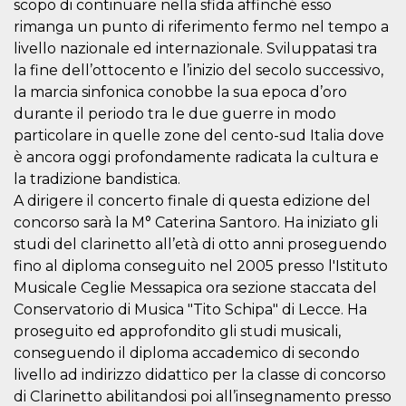
.oooh.events
scopo di continuare nella sfida affinché esso
browser accetti i
rimanga un punto di riferimento fermo nel tempo a
cookie.
livello nazionale ed internazionale. Sviluppatasi tra
PHPSESSID
Sessione
Cookie
PHP.net
generato da
oooh.events
la fine dell’ottocento e l’inizio del secolo successivo,
applicazioni
basate sul
la marcia sinfonica conobbe la sua epoca d’oro
linguaggio PHP.
durante il periodo tra le due guerre in modo
Si tratta di un
identificatore
particolare in quelle zone del cento-sud Italia dove
generico
utilizzato per
è ancora oggi profondamente radicata la cultura e
mantenere le
la tradizione bandistica.
variabili di
sessione utente.
A dirigere il concerto finale di questa edizione del
Normalmente è
un numero
concorso sarà la M° Caterina Santoro. Ha iniziato gli
generato in
modo casuale, il
studi del clarinetto all’età di otto anni proseguendo
modo in cui
fino al diploma conseguito nel 2005 presso l'Istituto
viene utilizzato
può essere
Musicale Ceglie Messapica ora sezione staccata del
specifico per il
sito, ma un
Conservatorio di Musica "Tito Schipa" di Lecce. Ha
buon esempio è
proseguito ed approfondito gli studi musicali,
mantenere uno
stato di accesso
conseguendo il diploma accademico di secondo
per un utente
tra le pagine.
livello ad indirizzo didattico per la classe di concorso
di Clarinetto abilitandosi poi all’insegnamento presso
m
1 anno 1
Questo cookie
Stripe