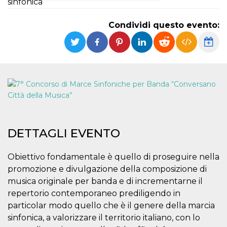
sinfonica
Necessari
Marketing
Condividi questo evento:
I cookie strettamente necessari o tecnici sono
indispensabili al funzionamento del sito. I
servizi qui presenti non potranno funzionare
senza.
Provider /
Nome
Scadenza
Descrizione
Dominio
cf_clearance
1 anno
Clearance
Cloudflare,
Cookie from
Inc.
CloudFlare
.oooh.events
stores the proof
of challenge
DETTAGLI EVENTO
passed. It is
used to no
longer issue a
captcha or
Obiettivo fondamentale è quello di proseguire nella
jschallenge
promozione e divulgazione della composizione di
challenge if
present. It is
musica originale per banda e di incrementarne il
required to
reach origin
repertorio contemporaneo prediligendo in
server.
particolar modo quello che è il genere della marcia
wordpress_test_cookie
Sessione
Cookie di
Automattic
sinfonica, a valorizzare il territorio italiano, con lo
Wordpress,
Inc.
verifica che il