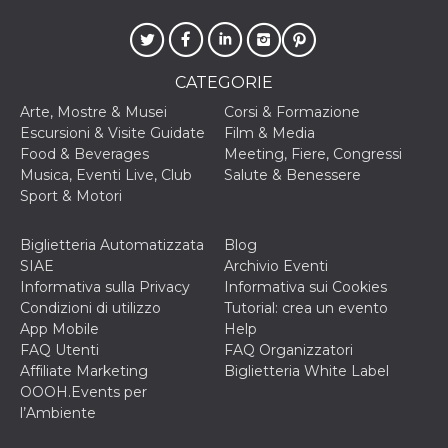
disabilitare 
.facebook.com
visualizzazi
delle inserz
Meta in base
sue attività 
web di terzi
CATEGORIE
sb
2 anni
Identificazi
Meta
Arte, Mostre & Musei
Corsi & Formazione
browser di
Platform Inc.
Facebook,
.facebook.com
Escursioni & Visite Guidate
Film & Media
autenticazi
Food & Beverages
Meeting, Fiere, Congressi
marketing e 
cookie di
Musica, Eventi Live, Club
Salute & Benessere
funzione spe
Sport & Motori
di Facebook
usida
.facebook.com
Sessione
raccoglie
informazion
Biglietteria Automatizzata
Blog
browser
SIAE
Archivio Eventi
dell'utente 
dell'identifi
Informativa sulla Privacy
Informativa sui Cookies
univoco, uti
Condizioni di utilizzo
Tutorial: crea un evento
per persona
la pubblicit
App Mobile
Help
gli utenti
FAQ Utenti
FAQ Organizzatori
xs
3 mesi
Utilizzato p
Meta
Affiliate Marketing
Biglietteria White Label
mantenere 
Platform Inc.
OOOH.Events per
sessione
.facebook.com
l’Ambiente
__cf_bm
29 minuti
Questo coo
Cloudflare
58
viene utiliz
Inc.