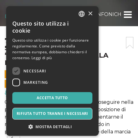
×
7° CONCORSO DI MARCE SINFONICHE PER
Questo sito utilizza i
ITALIAN
cookie
ENGLISH
7° CONCORSO DI MARCE
Questo sito utilizza i cookie per funzionare
regolarmente. Come previsto dalla
SINFONICHE PER BANDA
SPANISH
normativa europea, dobbiamo chiederti il
“CONVERSANO CITTÀ DELLA
consenso.
Leggi di più
MUSICA”
NECESSARI
13 LUGLIO 2025 - 21:00
MARKETING
VENDITE ONLINE TERMINATE
Musica, Eventi Live, Club
ACCETTA TUTTO
Obiettivo fondamentale è quello di proseguire nella
promozione e divulgazione della composizione di
RIFIUTA TUTTO TRANNE I NECESSARI
musica originale per banda e di incrementarne il
repertorio contemporaneo prediligendo in
MOSTRA DETTAGLI
particolar modo quello che è il genere della marcia