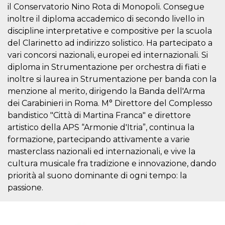
mese
viene
m.stripe.com
il Conservatorio Nino Rota di Monopoli. Consegue
generalmente
utilizzato per le
inoltre il diploma accademico di secondo livello in
prestazioni e
l'ottimizzazione
discipline interpretative e compositive per la scuola
dei servizi di
del Clarinetto ad indirizzo solistico. Ha partecipato a
elaborazione
dei pagamenti,
vari concorsi nazionali, europei ed internazionali. Si
facilitando la
memorizzazione
diploma in Strumentazione per orchestra di fiati e
dei contenuti
inoltre si laurea in Strumentazione per banda con la
sul browser per
rendere le
menzione al merito, dirigendo la Banda dell'Arma
pagine più
veloci.
dei Carabinieri in Roma. M° Direttore del Complesso
CookieScriptConsent
4
Questo cookie
bandistico "Città di Martina Franca" e direttore
CookieScript
settimane
viene utilizzato
oooh.events
artistico della APS “Armonie d'Itria”, continua la
2 giorni
dal servizio
Cookie-
formazione, partecipando attivamente a varie
Script.com per
ricordare le
masterclass nazionali ed internazionali, e vive la
preferenze di
cultura musicale fra tradizione e innovazione, dando
consenso sui
cookie dei
priorità al suono dominante di ogni tempo: la
visitatori. È
necessario che il
passione.
banner dei
cookie di
Cookie-
Script.com
funzioni