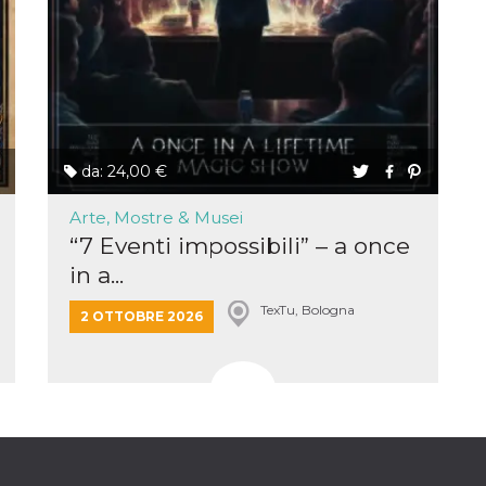
e per
kie
 si
Non è
e
singola
da: 24,00 €
egnala
Arte, Mostre & Musei
er
“7 Eventi impossibili” – a once
la
ttività
in a...
er il
TexTu, Bologna
2 OTTOBRE 2026
 di
tano
al
acebook
he che
ntale
kie
opo 10
sto