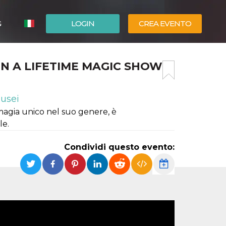
G
LOGIN
CREA EVENTO
ESPAÑOL
 IN A LIFETIME MAGIC SHOW
ENGLISH
usei
 magia unico nel suo genere, è
le.
Condividi questo evento: