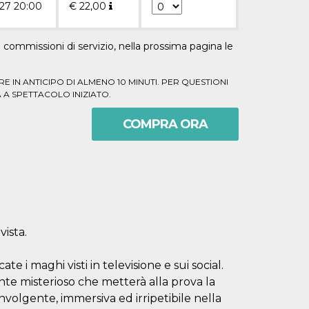
27 20:00
€
22,00
commissioni di servizio, nella prossima pagina le
E IN ANTICIPO DI ALMENO 10 MINUTI. PER QUESTIONI
 A SPETTACOLO INIZIATO.
COMPRA ORA
vista.
te i maghi visti in televisione e sui social.
nte misterioso che metterà alla prova la
nvolgente, immersiva ed irripetibile nella