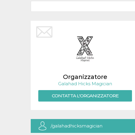
.oooh.events
browser accetti i
cookie.
PHPSESSID
Sessione
Cookie
PHP.net
generato da
oooh.events
applicazioni
basate sul
linguaggio PHP.
Si tratta di un
identificatore
generico
utilizzato per
mantenere le
variabili di
sessione utente.
Normalmente è
un numero
Organizzatore
generato in
modo casuale, il
Galahad Hicks Magician
modo in cui
viene utilizzato
può essere
CONTATTA L'ORGANIZZATORE
specifico per il
sito, ma un
buon esempio è
mantenere uno
stato di accesso
per un utente
tra le pagine.
/galahadhicksmagician
m
1 anno 1
Questo cookie
Stripe