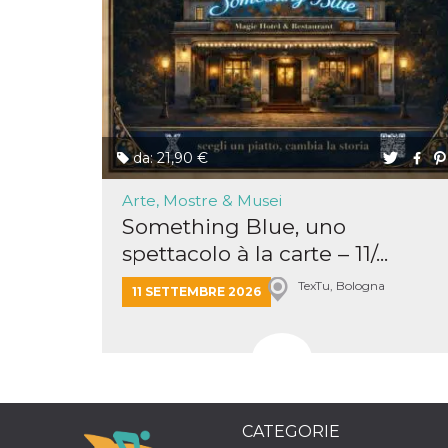
o persistent
30 giorni
datr
2 anni
Questo coo
Meta
identifica il
Platform Inc.
browser che
.facebook.com
connette a
Facebook. 
direttament
legato alla 
Facebook
da: 21,90 €
dell'utente.
Facebook s
che viene
Arte, Mostre & Musei
utilizzato p
Something Blue, uno
aiutare con 
sicurezza e a
spettacolo à la carte – 11/...
di accesso
sospette, in
particolare p
TexTu, Bologna
11 SETTEMBRE 2026
rilevamento
bot che ten
di accedere 
servizio. F
afferma anc
il profilo
comportame
associato a
ciascun coo
datr viene
CATEGORIE
eliminato d
giorni. Que