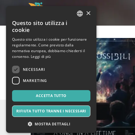
×
Questo sito utilizza i
ITALIAN
cookie
ENGLISH
Questo sito utilizza i cookie per funzionare
regolarmente. Come previsto dalla
SPANISH
normativa europea, dobbiamo chiederti il
consenso.
Leggi di più
NECESSARI
MARKETING
ACCETTA TUTTO
RIFIUTA TUTTO TRANNE I NECESSARI
MOSTRA DETTAGLI