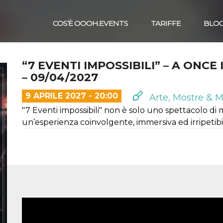
COS’È OOOH.EVENTS
TARIFFE
BLO
“7 EVENTI IMPOSSIBILI” – A ONCE
– 09/04/2027
9 APRILE 2027 - 20:00
Arte, Mostre & M
"7 Eventi impossibili" non è solo uno spettacolo di
un’esperienza coinvolgente, immersiva ed irripetibi