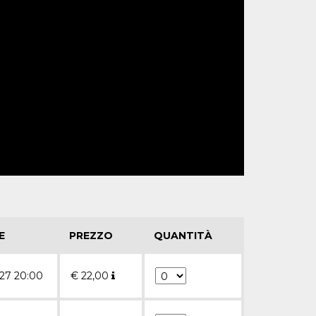
E
PREZZO
QUANTITÀ
27 20:00
€
22,00