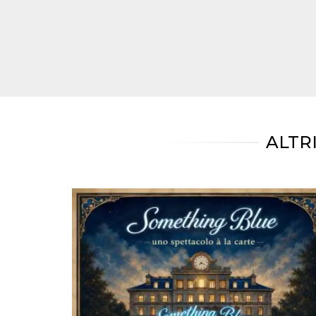
correttamente.
Storage declaration
Storage
Nome
Descrizione
type
fbssls_314278995690155
Session
storage
wpEmojiSettingsSupports
Session
storage
ALTR
cn_uc__
Local
storage
Provider /
Nome
Scadenza
Descrizione
Dominio
c_user
4
Cookie di a
Meta
settimane
utente. Può
Platform Inc.
2 giorni
essere di se
.facebook.com